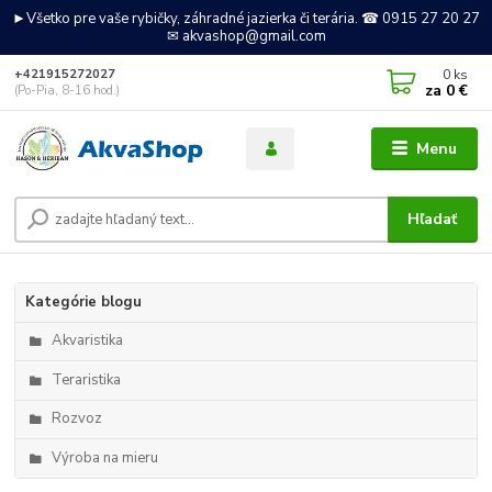
►Všetko pre vaše rybičky, záhradné jazierka či terária. ☎ 0915 27 20 27
✉ akvashop@gmail.com
0
ks
+421915272027
za
0 €
(Po-Pia, 8-16 hod.)
Menu
Hľadať
Kategórie blogu
Akvaristika
Teraristika
Rozvoz
Výroba na mieru