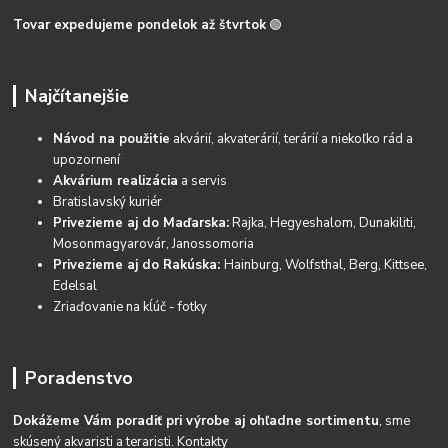
Tovar expedujeme pondelok až štvrtok
🟢
Najčítanejšie
Návod na použitie
akvárií, akvaterárií, terárií a niekoľko rád a
upozornení
Akvárium realizácia
a servis
Bratislavský kuriér
Privezieme aj do Maďarska:
Rajka, Hegyeshalom, Dunakiliti,
Mosonmagyarovár, Janossomoria
Privezieme aj do Rakúska:
Hainburg, Wolfsthal, Berg, Kittsee,
Edelsal
Zriaďovanie na kĺúč - fotky
Poradenstvo
Dokážeme Vám poradiť pri výrobe aj ohľadne sortimentu
, sme
skúsený akvaristi a teraristi.
Kontakty