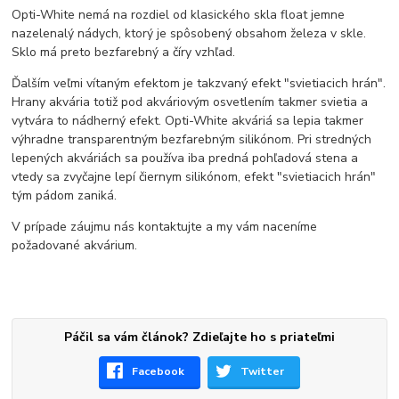
Opti-White nemá na rozdiel od klasického skla float jemne
nazelenalý nádych, ktorý je spôsobený obsahom železa v skle.
Sklo má preto bezfarebný a číry vzhľad.
Ďalším veľmi vítaným efektom je takzvaný efekt "svietiacich hrán".
Hrany akvária totiž pod akváriovým osvetlením takmer svietia a
vytvára to nádherný efekt. Opti-White akváriá sa lepia takmer
výhradne transparentným bezfarebným silikónom. Pri stredných
lepených akváriách sa používa iba predná pohľadová stena a
vtedy sa zvyčajne lepí čiernym silikónom, efekt "svietiacich hrán"
tým pádom zaniká.
V prípade záujmu nás kontaktujte a my vám naceníme
požadované akvárium.
Páčil sa vám článok? Zdieľajte ho s priateľmi
Facebook
Twitter