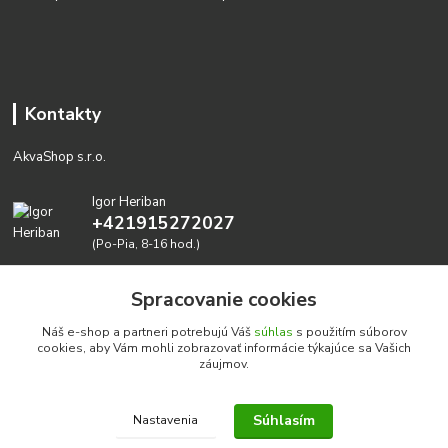
Kontakty
AkvaShop s.r.o.
Igor Heriban
+421915272027
(Po-Pia, 8-16 hod.)
akvashop@gmail.com
Spracovanie cookies
Náš e-shop a partneri potrebujú Váš
súhlas
s použitím súborov
cookies, aby Vám mohli zobrazovať informácie týkajúce sa Vašich
záujmov.
Súhlasím
Nastavenia
Realizujeme prírodné akvária: AkvaShop s.r.o. • IBAN:
SK3911000000002947087849