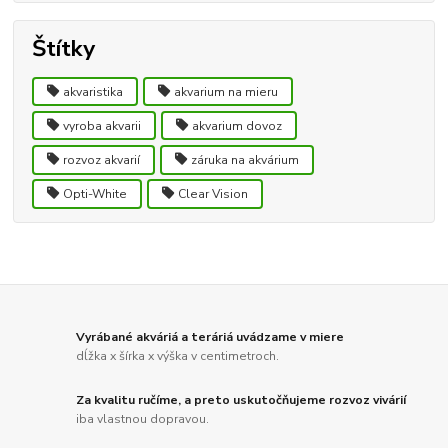
Štítky
akvaristika
akvarium na mieru
vyroba akvarii
akvarium dovoz
rozvoz akvarií
záruka na akvárium
Opti-White
Clear Vision
Vyrábané akváriá a teráriá uvádzame v miere
dĺžka x šírka x výška v centimetroch.
Za kvalitu ručíme, a preto uskutočňujeme rozvoz vivárií
iba vlastnou dopravou.