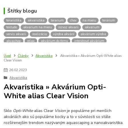
Štítky blogu
teraristika
akvaristika
terarium
chov
na mieru
terárium
testudo
akvarium na mieru
rozvoz akvarii
akvarium
servis akvarii
realizácia
výroba akvárií
akvárium výroba
akvashop
relax
akvárium do firmy
interiérové akvárium
kalkulácia ceny akvária
akvárium rozvoz
akvárium na mieru
insektárium
zátuka na akvárium
paludárium
Úvod
Články
Akvaristika
Akvaristika » Akvárium Opti-White alias
Clear Vision
terárium pre korytnačky
stolárska výroba
akváriový komplet
skrinka
podstavec
stolík
pod akvárium
korytnacky
26
.
02
.
2023
korytnačka
terarium pre
teraria
korytnačka štvorprstá
Akvaristika
Testudo horsfieldii
Korytnačka stepná
suchozemská korytnačka
Akvaristika » Akvárium Opti-
zriaďovanie terária
terárium na mieru
White alias Clear Vision
terárium pre suchozemskú korytnačku
želva
korytnačky
Bratislava
vyroba akvarii
akvarium dovoz
rozvoz akvarií
záruka na akvárium
Sklo
Opti-White
alias Clear
Vision
je populárne pri menších
akváriách ako sú populárne kocky a to v súvislosti so stále
rozšírenejším trendom nazývaným aquascaping a nanoakvaristika.