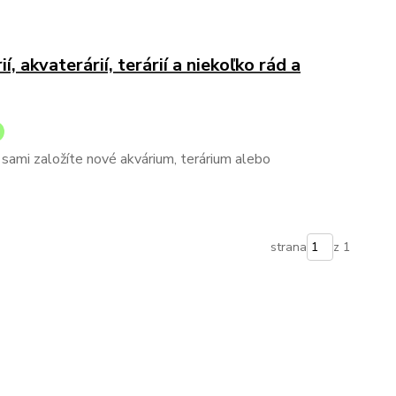
, akvaterárií, terárií a niekoľko rád a
i sami založíte nové akvárium, terárium alebo
strana
z 1