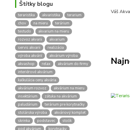
Štítky blogu
Váš Akva
teraristika
akvaristika
terarium
chov
na mieru
terárium
testudo
akvarium na mieru
rozvoz akvarii
akvarium
servis akvarii
realizácia
výroba akvárií
akvárium výroba
Najn
akvashop
relax
akvárium do firmy
interiérové akvárium
kalkulácia ceny akvária
akvárium rozvoz
akvárium na mieru
insektárium
zátuka na akvárium
paludárium
terárium pre korytnačky
stolárska výroba
akváriový komplet
skrinka
podstavec
stolík
pod akvárium
korytnacky