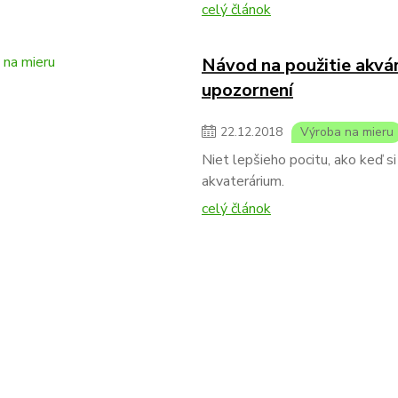
celý článok
Návod na použitie akvárií
upozornení
22
.
12
.
2018
Výroba na mieru
Niet lepšieho pocitu, ako keď s
akvaterárium.
celý článok