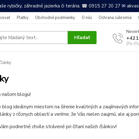
še rybičky, záhradné jazierka či terária. ☎ 0915 27 20 27 ✉ akv
povať
Platby
Obchodné podmienky
O nás
Ochrana súkromia
Neviet
Hľadať
+421
(Po-Pi
Články
ky
a našom blogu!
e blog ideálnym miestom na šírenie kvalitných a zaujímavých in
články z rôznych oblastí a veríme, že Vás nielen zaujmú, ale aj po
ám podnetné chvíle strávené pri čítaní našich článkov!