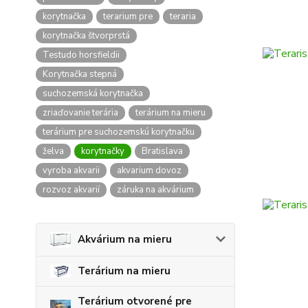
korytnačka
terarium pre
teraria
korytnačka štvorprstá
Testudo horsfieldii
Korytnačka stepná
suchozemská korytnačka
zriaďovanie terária
terárium na mieru
terárium pre suchozemskú korytnačku
želva
korytnačky
Bratislava
vyroba akvarii
akvarium dovoz
rozvoz akvarií
záruka na akvárium
Akvárium na mieru
Terárium na mieru
Terárium otvorené pre