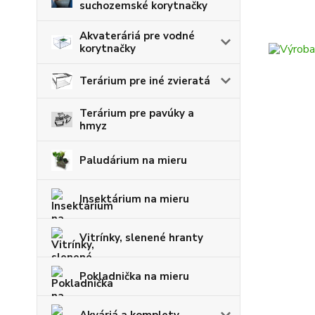
suchozemské korytnačky
Akvateráriá pre vodné
korytnačky
Terárium pre iné zvieratá
Terárium pre pavúky a
hmyz
Paludárium na mieru
Insektárium na mieru
Vitrínky, slenené hranty
Pokladnička na mieru
Akváriá a komplety