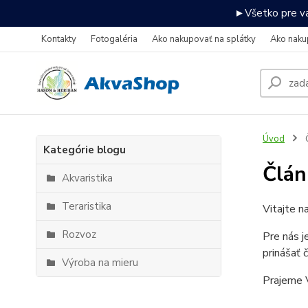
►Všetko pre va
Kontakty
Fotogaléria
Ako nakupovať na splátky
Ako naku
Úvod
Kategórie blogu
Člán
Akvaristika
Teraristika
Vitajte n
Rozvoz
Pre nás j
prinášať 
Výroba na mieru
Prajeme V