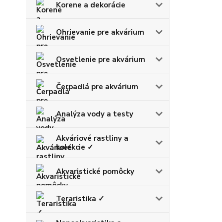
Korene a dekorácie
Ohrievanie pre akvárium
Osvetlenie pre akvárium
Čerpadlá pre akvárium
Analýza vody a testy
Akváriové rastliny a
kolekcie ✓
Akvaristické pomôcky
Teraristika ✓