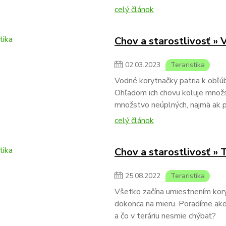
celý článok
Chov a starostlivosť »
02
.
03
.
2023
Teraristika
Vodné korytnačky patria k obľ
Ohľadom ich chovu koluje množstv
množstvo neúplných, najmä ak p
celý článok
Chov a starostlivosť »
25
.
08
.
2022
Teraristika
Všetko začína umiestnením koryt
dokonca na mieru. Poradíme ako
a čo v teráriu nesmie chýbať?