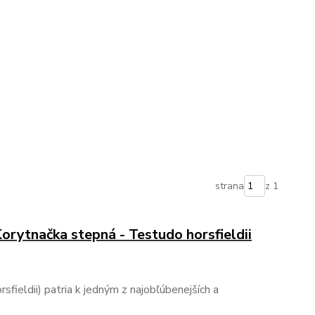
strana
z 1
Korytnačka stepná - Testudo horsfieldii
fieldii) patria k jedným z najobľúbenejších a