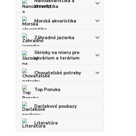
Nanoakvaristika a
krevety
Morská akvaristika
Záhradné jazierka
Skrinky na mieru pre
akvárium a terárium
Chovateľské potreby
Top Ponuka
Darčekové poukazy
Literatúra