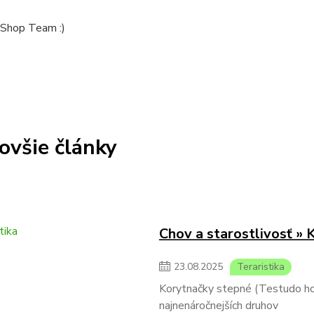
Shop Team :)
ovšie články
Chov a starostlivosť » 
23
.
08
.
2025
Teraristika
Korytnačky stepné (Testudo hors
najnenáročnejších druhov