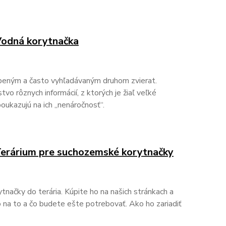
 Vodná korytnačka
úbeným a často vyhľadávaným druhom zvierat.
o rôznych informácií, z ktorých je žiaľ veľké
oukazujú na ich „nenáročnosť“.
 Terárium pre suchozemské korytnačky
načky do terária. Kúpite ho na našich stránkach a
 na to a čo budete ešte potrebovať. Ako ho zariadiť