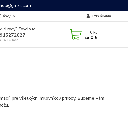
ashop@gmail.com
Články
Prihlásenie
e si rady? Zavolajte.
0
ks
915272027
za
0 €
a, 8-16 hod.)
formácií pre všetkých milovníkov prírody. Budeme Vám
môžu.