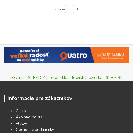
strana
z 1
Akvaria
|
SERA CZ
|
Teraristika
|
Jewish
|
Jazierka
|
SERA SK
Informácie pre zákazníkov
O nás
Ako nakupovať
Platby
Obchodné podmienky