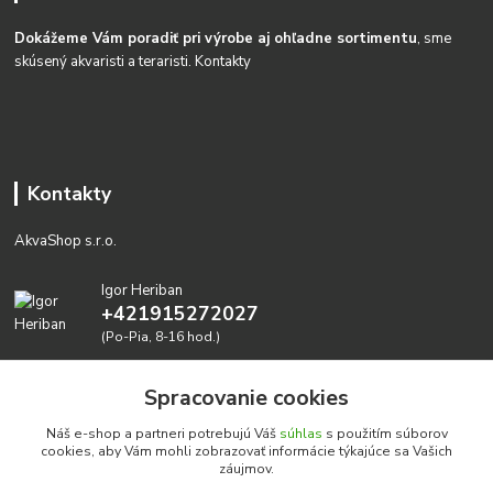
Dokážeme Vám poradiť pri výrobe aj ohľadne sortimentu
, sme
skúsený akvaristi a teraristi.
Kontakty
Kontakty
AkvaShop s.r.o.
Igor Heriban
+421915272027
(Po-Pia, 8-16 hod.)
akvashop@gmail.com
Spracovanie cookies
Náš e-shop a partneri potrebujú Váš
súhlas
s použitím súborov
cookies, aby Vám mohli zobrazovať informácie týkajúce sa Vašich
záujmov.