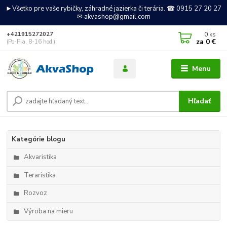
►Všetko pre vaše rybičky, záhradné jazierka či terária. ☎ 0915 27 20 27
✉ akvashop@gmail.com
0
ks
+421915272027
za
0 €
(Po-Pia, 8-16 hod.)
Menu
Hľadať
Kategórie blogu
Akvaristika
Teraristika
Rozvoz
Výroba na mieru