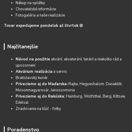
Nákup na splátky
Chovateľské informácie
Fotogaléria a naše realizácie
Tovar expedujeme pondelok až štvrtok
🟢
Najčítanejšie
Návod na použitie
akvárií, akvaterárií, terárií a niekoľko rád a
upozornení
Akvárium realizácia
a servis
Bratislavský kuriér
Privezieme aj do Maďarska:
Rajka, Hegyeshalom, Dunakiliti,
Mosonmagyarovár, Janossomoria
Privezieme aj do Rakúska:
Hainburg, Wolfsthal, Berg, Kittsee,
Edelsal
Zriaďovanie na kĺúč - fotky
Poradenstvo