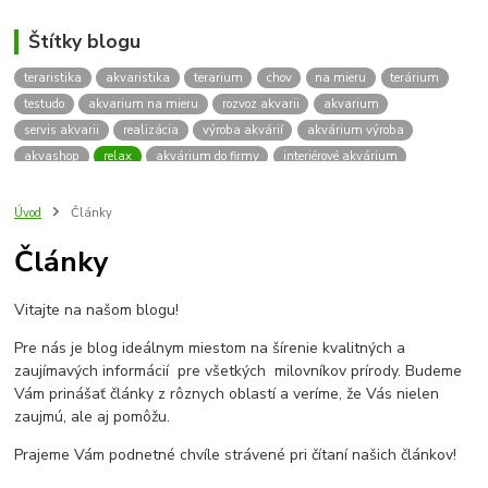
Štítky blogu
teraristika
akvaristika
terarium
chov
na mieru
terárium
testudo
akvarium na mieru
rozvoz akvarii
akvarium
servis akvarii
realizácia
výroba akvárií
akvárium výroba
akvashop
relax
akvárium do firmy
interiérové akvárium
kalkulácia ceny akvária
akvárium rozvoz
akvárium na mieru
insektárium
zátuka na akvárium
paludárium
Úvod
Články
terárium pre korytnačky
stolárska výroba
akváriový komplet
Články
skrinka
podstavec
stolík
pod akvárium
korytnacky
korytnačka
terarium pre
teraria
korytnačka štvorprstá
Vitajte na našom blogu!
Testudo horsfieldii
Korytnačka stepná
suchozemská korytnačka
zriaďovanie terária
terárium na mieru
Pre nás je blog ideálnym miestom na šírenie kvalitných a
terárium pre suchozemskú korytnačku
želva
korytnačky
zaujímavých informácií pre všetkých milovníkov prírody. Budeme
Bratislava
vyroba akvarii
akvarium dovoz
rozvoz akvarií
Vám prinášať články z rôznych oblastí a veríme, že Vás nielen
zaujmú, ale aj pomôžu.
záruka na akvárium
Prajeme Vám podnetné chvíle strávené pri čítaní našich článkov!