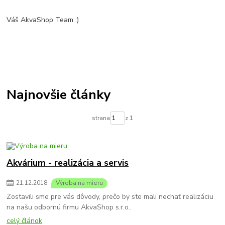
Váš AkvaShop Team :)
Najnovšie články
strana
z 1
Akvárium - realizácia a servis
21
.
12
.
2018
Výroba na mieru
Zostavili sme pre vás dôvody, prečo by ste mali nechať realizáciu
na našu odbornú firmu AkvaShop s.r.o..
celý článok