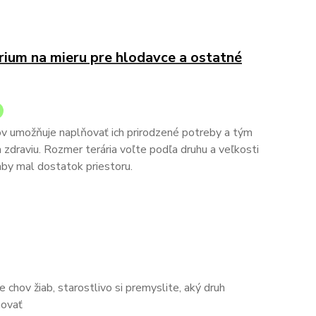
rium na mieru pre hlodavce a ostatné
ov umožňuje naplňovať ich prirodzené potreby a tým
a zdraviu. Rozmer terária voľte podľa druhu a veľkosti
by mal dostatok priestoru.
 chov žiab, starostlivo si premyslite, aký druh
hovať