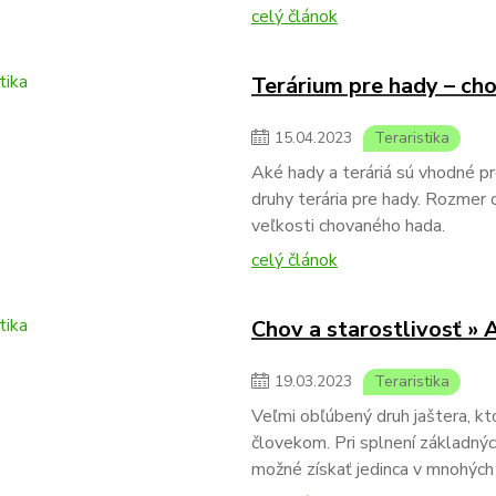
celý článok
Terárium pre hady – cho
15
.
04
.
2023
Teraristika
Aké hady a teráriá sú vhodné p
druhy terária pre hady. Rozmer 
veľkosti chovaného hada.
celý článok
Chov a starostlivosť »
19
.
03
.
2023
Teraristika
Veľmi obľúbený druh jaštera, kto
človekom. Pri splnení základný
možné získať jedinca v mnohých 