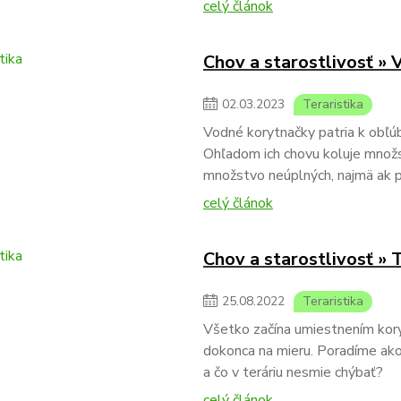
celý článok
Chov a starostlivosť »
02
.
03
.
2023
Teraristika
Vodné korytnačky patria k obľ
Ohľadom ich chovu koluje množstv
množstvo neúplných, najmä ak p
celý článok
Chov a starostlivosť »
25
.
08
.
2022
Teraristika
Všetko začína umiestnením koryt
dokonca na mieru. Poradíme ako
a čo v teráriu nesmie chýbať?
celý článok