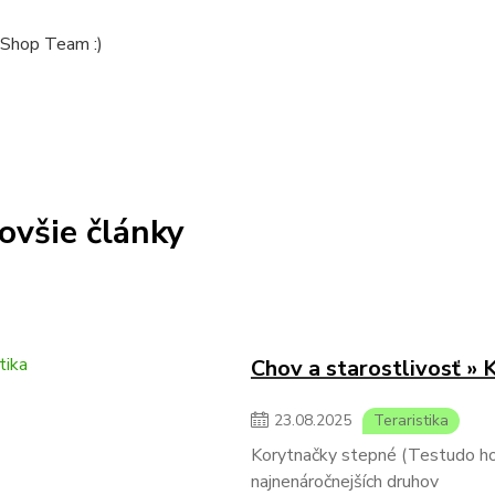
Shop Team :)
ovšie články
Chov a starostlivosť » 
23
.
08
.
2025
Teraristika
Korytnačky stepné (Testudo hors
najnenáročnejších druhov