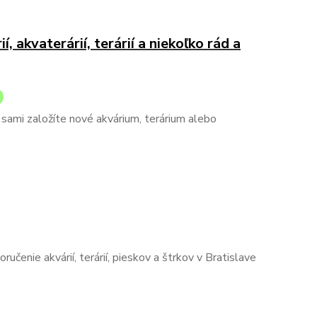
, akvaterárií, terárií a niekoľko rád a
i sami založíte nové akvárium, terárium alebo
učenie akvárií, terárií, pieskov a štrkov v Bratislave