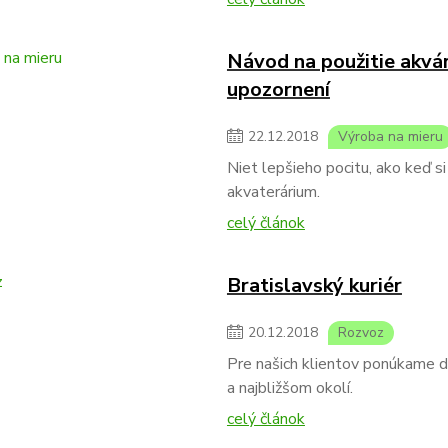
Návod na použitie akvárií
upozornení
22
.
12
.
2018
Výroba na mieru
Niet lepšieho pocitu, ako keď s
akvaterárium.
celý článok
Bratislavský kuriér
20
.
12
.
2018
Rozvoz
Pre našich klientov ponúkame dor
a najbližšom okolí.
celý článok