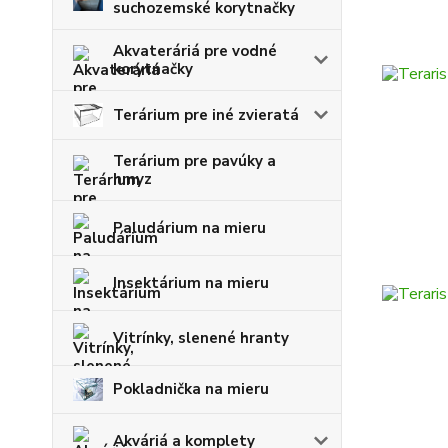
suchozemské korytnačky
Akvateráriá pre vodné
korytnačky
Terárium pre iné zvieratá
Terárium pre pavúky a
hmyz
Paludárium na mieru
Insektárium na mieru
Vitrínky, slenené hranty
Pokladnička na mieru
Akváriá a komplety