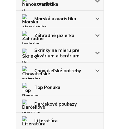
krevety
Morská akvaristika
Záhradné jazierka
Skrinky na mieru pre
akvárium a terárium
Chovateľské potreby
Top Ponuka
Darčekové poukazy
Literatúra