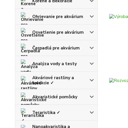
Korene a dekorácie
Ohrievanie pre akvárium
Osvetlenie pre akvárium
Čerpadlá pre akvárium
Analýza vody a testy
Akváriové rastliny a
kolekcie ✓
Akvaristické pomôcky
Teraristika ✓
Nanoakvaristika a