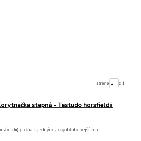
strana
z 1
Korytnačka stepná - Testudo horsfieldii
fieldii) patria k jedným z najobľúbenejších a