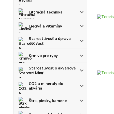
Filtračná technika
Liečivá a vitamíny
Starostlivosť a úprava
vody
Krmivo pre ryby
Starostlivosť o akváriové
rastliny
CO2 a minerály do
akvária
Štrk, piesky, kamene