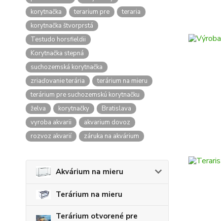
korytnačka
terarium pre
teraria
korytnačka štvorprstá
Testudo horsfieldii
Korytnačka stepná
suchozemská korytnačka
zriaďovanie terária
terárium na mieru
terárium pre suchozemskú korytnačku
želva
korytnačky
Bratislava
vyroba akvarii
akvarium dovoz
rozvoz akvarií
záruka na akvárium
Akvárium na mieru
Terárium na mieru
Terárium otvorené pre