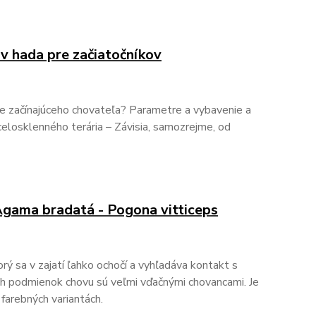
v hada pre začiatočníkov
re začínajúceho chovateľa? Parametre a vybavenie a
celosklenného terária – Závisia, samozrejme, od
 Agama bradatá - Pogona vitticeps
rý sa v zajatí ľahko ochočí a vyhľadáva kontakt s
ch podmienok chovu sú veľmi vďačnými chovancami. Je
farebných variantách.