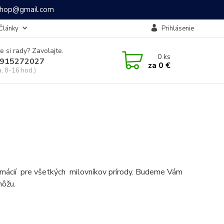
ashop@gmail.com
Články
Prihlásenie
e si rady? Zavolajte.
0
ks
915272027
za
0 €
a, 8-16 hod.)
formácií pre všetkých milovníkov prírody. Budeme Vám
môžu.