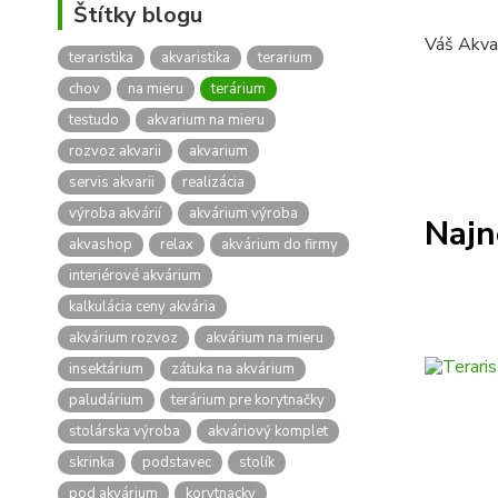
Štítky blogu
Váš Akva
teraristika
akvaristika
terarium
chov
na mieru
terárium
testudo
akvarium na mieru
rozvoz akvarii
akvarium
servis akvarii
realizácia
výroba akvárií
akvárium výroba
Najn
akvashop
relax
akvárium do firmy
interiérové akvárium
kalkulácia ceny akvária
akvárium rozvoz
akvárium na mieru
insektárium
zátuka na akvárium
paludárium
terárium pre korytnačky
stolárska výroba
akváriový komplet
skrinka
podstavec
stolík
pod akvárium
korytnacky