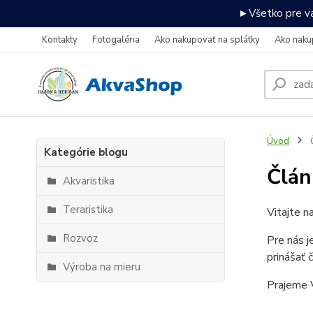
►Všetko pre va
Kontakty
Fotogaléria
Ako nakupovať na splátky
Ako naku
Úvod
Kategórie blogu
Člán
Akvaristika
Teraristika
Vitajte n
Rozvoz
Pre nás j
prinášať 
Výroba na mieru
Prajeme V