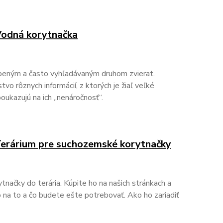
 Vodná korytnačka
úbeným a často vyhľadávaným druhom zvierat.
o rôznych informácií, z ktorých je žiaľ veľké
oukazujú na ich „nenáročnosť“.
 Terárium pre suchozemské korytnačky
načky do terária. Kúpite ho na našich stránkach a
 na to a čo budete ešte potrebovať. Ako ho zariadiť