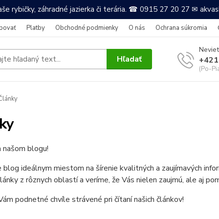
še rybičky, záhradné jazierka či terária. ☎ 0915 27 20 27 ✉ akv
povať
Platby
Obchodné podmienky
O nás
Ochrana súkromia
Neviet
Hľadať
+421
(Po-Pi
Články
ky
a našom blogu!
e blog ideálnym miestom na šírenie kvalitných a zaujímavých in
články z rôznych oblastí a veríme, že Vás nielen zaujmú, ale aj po
ám podnetné chvíle strávené pri čítaní našich článkov!