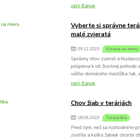
celý článok
Vyberte si správne terá
malé zvieratá
05
.
12
.
2023
Výroba na mieru
Správny chov zvierat a hlodavc
prispieva k ich životnej pohode 
vášho domáceho mazlíčka tak, a
celý článok
Chov žiab v teráriách
18
.
05
.
2023
Teraristika
Pred tým, než sa rozhodnete pre
zvolíte a koľko žabiek chcete c