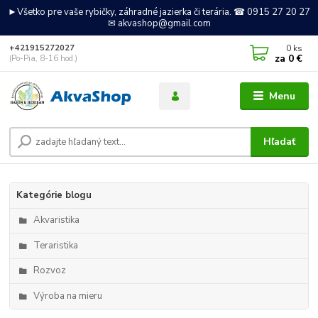
►Všetko pre vaše rybičky, záhradné jazierka či terária. ☎ 0915 27 20 27
✉ akvashop@gmail.com
0
ks
+421915272027
za
0 €
(Po-Pia, 8-16 hod.)
Menu
Hľadať
Kategórie blogu
Akvaristika
Teraristika
Rozvoz
Výroba na mieru