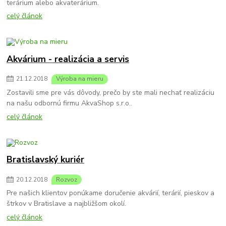
terárium alebo akvaterárium.
celý článok
Akvárium - realizácia a servis
21
.
12
.
2018
Výroba na mieru
Zostavili sme pre vás dôvody, prečo by ste mali nechať realizáciu
na našu odbornú firmu AkvaShop s.r.o..
celý článok
Bratislavský kuriér
20
.
12
.
2018
Rozvoz
Pre našich klientov ponúkame doručenie akvárií, terárií, pieskov a
štrkov v Bratislave a najbližšom okolí.
celý článok