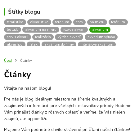
Štítky blogu
teraristika
akvaristika
terarium
chov
na mieru
terárium
testudo
akvarium na mieru
rozvoz akvarii
akvarium
servis akvarii
realizácia
výroba akvárií
akvárium výroba
akvashop
relax
akvárium do firmy
interiérové akvárium
kalkulácia ceny akvária
akvárium rozvoz
akvárium na mieru
insektárium
zátuka na akvárium
paludárium
Úvod
Články
terárium pre korytnačky
stolárska výroba
akváriový komplet
Články
skrinka
podstavec
stolík
pod akvárium
korytnacky
korytnačka
terarium pre
teraria
korytnačka štvorprstá
Vitajte na našom blogu!
Testudo horsfieldii
Korytnačka stepná
suchozemská korytnačka
zriaďovanie terária
terárium na mieru
Pre nás je blog ideálnym miestom na šírenie kvalitných a
terárium pre suchozemskú korytnačku
želva
korytnačky
zaujímavých informácií pre všetkých milovníkov prírody. Budeme
Bratislava
vyroba akvarii
akvarium dovoz
rozvoz akvarií
Vám prinášať články z rôznych oblastí a veríme, že Vás nielen
zaujmú, ale aj pomôžu.
záruka na akvárium
Prajeme Vám podnetné chvíle strávené pri čítaní našich článkov!