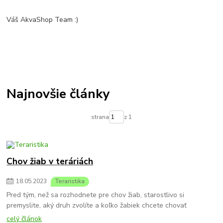
Váš AkvaShop Team :)
Najnovšie články
strana
z 1
Chov žiab v teráriách
18
.
05
.
2023
Teraristika
Pred tým, než sa rozhodnete pre chov žiab, starostlivo si
premyslite, aký druh zvolíte a koľko žabiek chcete chovať
celý článok