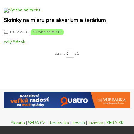
Skrinky na mieru pre akvárium a terárium
19
.
12
.
2018
Výroba na mieru
celý článok
strana
z 1
Akvaria
|
SERA CZ
|
Teraristika
|
Jewish
|
Jazierka
|
SERA SK