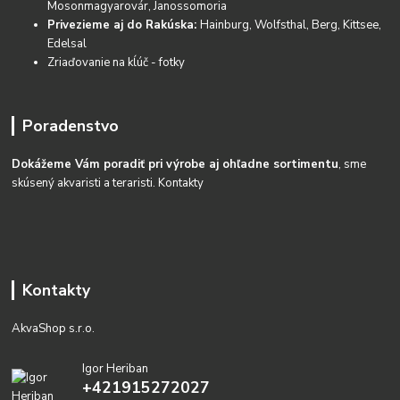
Mosonmagyarovár, Janossomoria
Privezieme aj do Rakúska:
Hainburg, Wolfsthal, Berg, Kittsee,
Edelsal
Zriaďovanie na kĺúč - fotky
Poradenstvo
Dokážeme Vám poradiť pri výrobe aj ohľadne sortimentu
, sme
skúsený akvaristi a teraristi.
Kontakty
Kontakty
AkvaShop s.r.o.
Igor Heriban
+421915272027