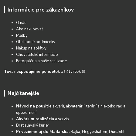
Informácie pre zákazníkov
O nás
Ako nakupovať
Platby
Obchodné podmienky
Nákup na splátky
Chovateľské informácie
Fotogaléria a naše realizácie
Tovar expedujeme pondelok až štvrtok
🟢
Najčítanejšie
Návod na použitie
akvárií, akvaterárií, terárií a niekoľko rád a
upozornení
Akvárium realizácia
a servis
Bratislavský kuriér
Privezieme aj do Maďarska:
Rajka, Hegyeshalom, Dunakiliti,