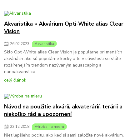
Akvaristika » Akvárium Opti-White alias Clear
Vision
26
.
02
.
2023
Akvaristika
Sklo Opti-White alias Clear Vision je populárne pri menších
akváriách ako sú populárne kocky a to v súvislosti so stále
rozšírenejším trendom nazývaným aquascaping a
nanoakvaristika.
celý článok
Návod na použitie akvárií, akvaterárií, terárií a
niekoľko rád a upozornení
22
.
12
.
2018
Výroba na mieru
Niet lepšieho pocitu, ako keď si sami založíte nové akvárium,