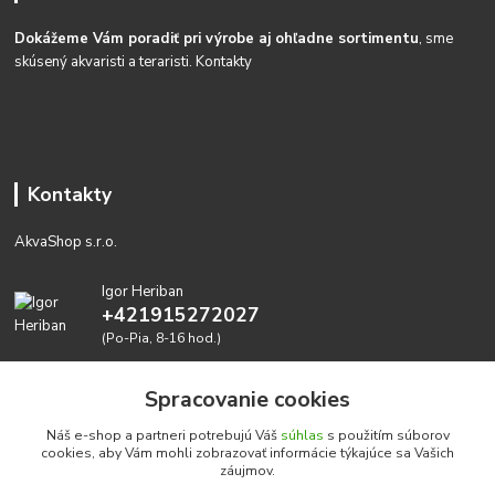
Dokážeme Vám poradiť pri výrobe aj ohľadne sortimentu
, sme
skúsený akvaristi a teraristi.
Kontakty
Kontakty
AkvaShop s.r.o.
Igor Heriban
+421915272027
(Po-Pia, 8-16 hod.)
akvashop@gmail.com
Spracovanie cookies
Náš e-shop a partneri potrebujú Váš
súhlas
s použitím súborov
cookies, aby Vám mohli zobrazovať informácie týkajúce sa Vašich
záujmov.