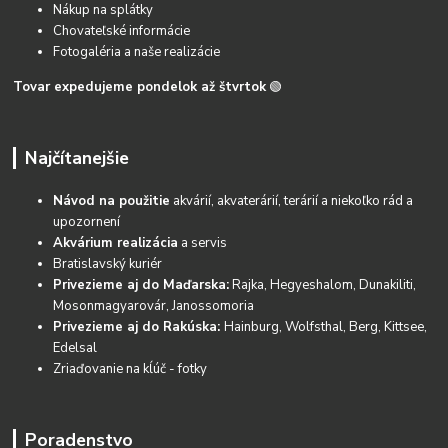
Nákup na splátky
Chovateľské informácie
Fotogaléria a naše realizácie
Tovar expedujeme pondelok až štvrtok
🟢
Najčítanejšie
Návod na použitie
akvárií, akvaterárií, terárií a niekoľko rád a
upozornení
Akvárium realizácia
a servis
Bratislavský kuriér
Privezieme aj do Maďarska:
Rajka, Hegyeshalom, Dunakiliti,
Mosonmagyarovár, Janossomoria
Privezieme aj do Rakúska:
Hainburg, Wolfsthal, Berg, Kittsee,
Edelsal
Zriaďovanie na kĺúč - fotky
Poradenstvo