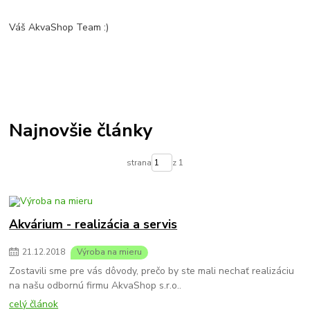
Váš AkvaShop Team :)
Najnovšie články
strana
z 1
Akvárium - realizácia a servis
21
.
12
.
2018
Výroba na mieru
Zostavili sme pre vás dôvody, prečo by ste mali nechať realizáciu
na našu odbornú firmu AkvaShop s.r.o..
celý článok