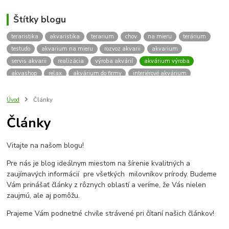
Štítky blogu
teraristika
akvaristika
terarium
chov
na mieru
terárium
testudo
akvarium na mieru
rozvoz akvarii
akvarium
servis akvarii
realizácia
výroba akvárií
akvárium výroba
akvashop
relax
akvárium do firmy
interiérové akvárium
kalkulácia ceny akvária
akvárium rozvoz
akvárium na mieru
insektárium
zátuka na akvárium
paludárium
Úvod
Články
terárium pre korytnačky
stolárska výroba
akváriový komplet
Články
skrinka
podstavec
stolík
pod akvárium
korytnacky
korytnačka
terarium pre
teraria
korytnačka štvorprstá
Vitajte na našom blogu!
Testudo horsfieldii
Korytnačka stepná
suchozemská korytnačka
zriaďovanie terária
terárium na mieru
Pre nás je blog ideálnym miestom na šírenie kvalitných a
terárium pre suchozemskú korytnačku
želva
korytnačky
zaujímavých informácií pre všetkých milovníkov prírody. Budeme
Bratislava
vyroba akvarii
akvarium dovoz
rozvoz akvarií
Vám prinášať články z rôznych oblastí a veríme, že Vás nielen
zaujmú, ale aj pomôžu.
záruka na akvárium
Prajeme Vám podnetné chvíle strávené pri čítaní našich článkov!