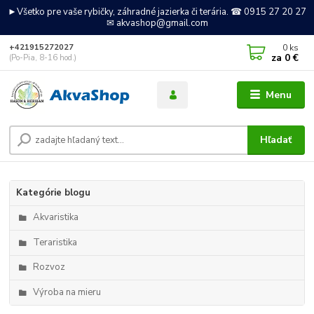
►Všetko pre vaše rybičky, záhradné jazierka či terária. ☎ 0915 27 20 27
✉ akvashop@gmail.com
0
ks
+421915272027
za
0 €
(Po-Pia, 8-16 hod.)
Menu
Hľadať
Kategórie blogu
Akvaristika
Teraristika
Rozvoz
Výroba na mieru