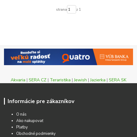
strana
z 1
Akvaria
|
SERA CZ
|
Teraristika
|
Jewish
|
Jazierka
|
SERA SK
Informácie pre zákazníkov
O nás
Ako nakupovať
Platby
Obchodné podmienky