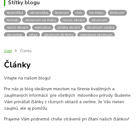
Štítky blogu
teraristika
akvaristika
terarium
chov
na mieru
terárium
testudo
akvarium na mieru
rozvoz akvarii
akvarium
servis akvarii
realizácia
výroba akvárií
akvárium výroba
akvashop
relax
akvárium do firmy
interiérové akvárium
kalkulácia ceny akvária
akvárium rozvoz
akvárium na mieru
insektárium
zátuka na akvárium
paludárium
Úvod
Články
terárium pre korytnačky
stolárska výroba
akváriový komplet
Články
skrinka
podstavec
stolík
pod akvárium
korytnacky
korytnačka
terarium pre
teraria
korytnačka štvorprstá
Vitajte na našom blogu!
Testudo horsfieldii
Korytnačka stepná
suchozemská korytnačka
zriaďovanie terária
terárium na mieru
Pre nás je blog ideálnym miestom na šírenie kvalitných a
terárium pre suchozemskú korytnačku
želva
korytnačky
zaujímavých informácií pre všetkých milovníkov prírody. Budeme
Bratislava
vyroba akvarii
akvarium dovoz
rozvoz akvarií
Vám prinášať články z rôznych oblastí a veríme, že Vás nielen
zaujmú, ale aj pomôžu.
záruka na akvárium
Prajeme Vám podnetné chvíle strávené pri čítaní našich článkov!