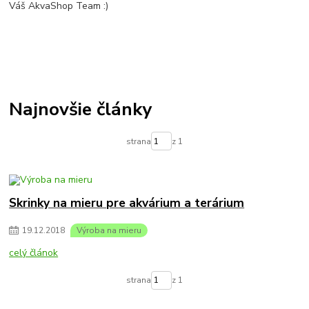
Váš AkvaShop Team :)
Najnovšie články
strana
z 1
Skrinky na mieru pre akvárium a terárium
19
.
12
.
2018
Výroba na mieru
celý článok
strana
z 1