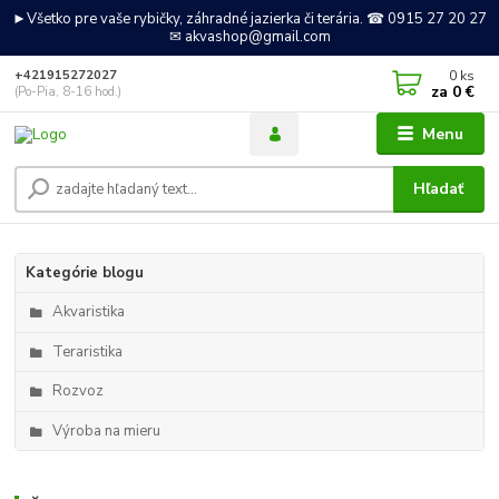
►Všetko pre vaše rybičky, záhradné jazierka či terária. ☎ 0915 27 20 27
✉ akvashop@gmail.com
0
ks
+421915272027
za
0 €
(Po-Pia, 8-16 hod.)
Menu
Hľadať
Kategórie blogu
Akvaristika
Teraristika
Rozvoz
Výroba na mieru