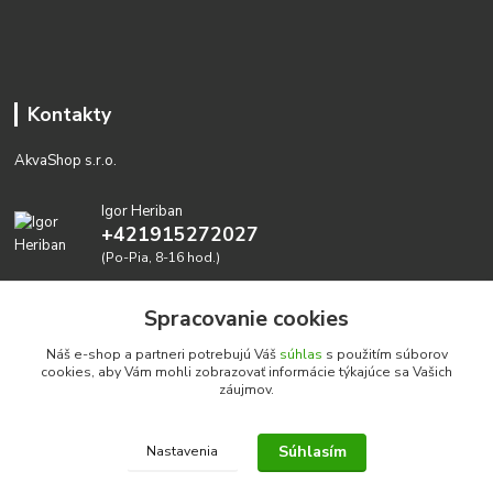
Kontakty
AkvaShop s.r.o.
Igor Heriban
+421915272027
(Po-Pia, 8-16 hod.)
akvashop@gmail.com
Spracovanie cookies
Náš e-shop a partneri potrebujú Váš
súhlas
s použitím súborov
cookies, aby Vám mohli zobrazovať informácie týkajúce sa Vašich
záujmov.
Súhlasím
Nastavenia
Realizujeme prírodné akvária: AkvaShop s.r.o. • IBAN:
SK3911000000002947087849