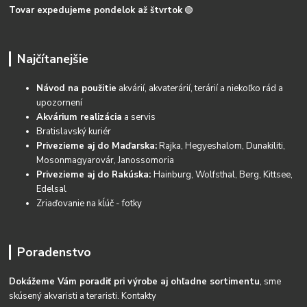
Tovar expedujeme pondelok až štvrtok
🟢
Najčítanejšie
Návod na použitie
akvárií, akvaterárií, terárií a niekoľko rád a
upozornení
Akvárium realizácia
a servis
Bratislavský kuriér
Privezieme aj do Maďarska:
Rajka, Hegyeshalom, Dunakiliti,
Mosonmagyarovár, Janossomoria
Privezieme aj do Rakúska:
Hainburg, Wolfsthal, Berg, Kittsee,
Edelsal
Zriaďovanie na kĺúč - fotky
Poradenstvo
Dokážeme Vám poradiť pri výrobe aj ohľadne sortimentu
, sme
skúsený akvaristi a teraristi.
Kontakty