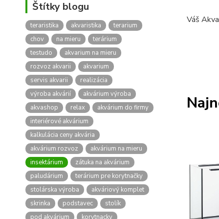
Štítky blogu
Váš Akva
teraristika
akvaristika
terarium
chov
na mieru
terárium
testudo
akvarium na mieru
rozvoz akvarii
akvarium
servis akvarii
realizácia
výroba akvárií
akvárium výroba
Najn
akvashop
relax
akvárium do firmy
interiérové akvárium
kalkulácia ceny akvária
akvárium rozvoz
akvárium na mieru
insektárium
zátuka na akvárium
paludárium
terárium pre korytnačky
stolárska výroba
akváriový komplet
skrinka
podstavec
stolík
pod akvárium
korytnacky