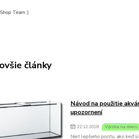
Shop Team :)
ovšie články
Návod na použitie akvárií
upozornení
22
.
12
.
2018
Výroba na mieru
Niet lepšieho pocitu, ako keď s