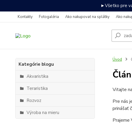
►Všetko pre va
Kontakty
Fotogaléria
Ako nakupovať na splátky
Ako naku
Úvod
Kategórie blogu
Člán
Akvaristika
Teraristika
Vitajte n
Rozvoz
Pre nás j
prinášať 
Výroba na mieru
Prajeme V