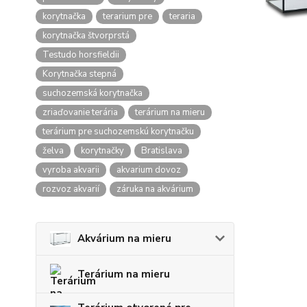
korytnačka
terarium pre
teraria
korytnačka štvorprstá
Testudo horsfieldii
Korytnačka stepná
suchozemská korytnačka
zriaďovanie terária
terárium na mieru
terárium pre suchozemskú korytnačku
želva
korytnačky
Bratislava
vyroba akvarii
akvarium dovoz
rozvoz akvarií
záruka na akvárium
Akvárium na mieru
Terárium na mieru