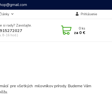
ashop@gmail.com
Články
Prihlásenie
e si rady? Zavolajte.
0
ks
915272027
za
0 €
a, 8-16 hod.)
formácií pre všetkých milovníkov prírody. Budeme Vám
môžu.