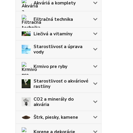
Akváriá a komplety
Filtračná technika
Liečivá a vitamíny
Starostlivosť a úprava
vody
Krmivo pre ryby
Starostlivosť o akváriové
rastliny
CO2 a minerály do
akvária
Štrk, piesky, kamene
Korene a dekorácie