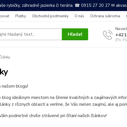
še rybičky, záhradné jazierka či terária. ☎ 0915 27 20 27 ✉ akv
povať
Platby
Obchodné podmienky
O nás
Ochrana súkromia
Neviet
Hľadať
+421
(Po-Pi
Články
ky
a našom blogu!
e blog ideálnym miestom na šírenie kvalitných a zaujímavých in
články z rôznych oblastí a veríme, že Vás nielen zaujmú, ale aj po
ám podnetné chvíle strávené pri čítaní našich článkov!