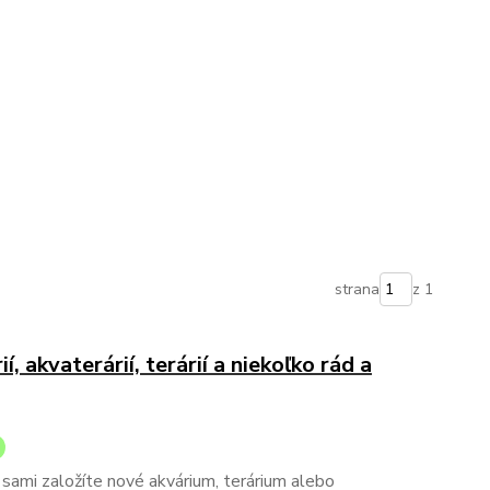
strana
z 1
, akvaterárií, terárií a niekoľko rád a
i sami založíte nové akvárium, terárium alebo