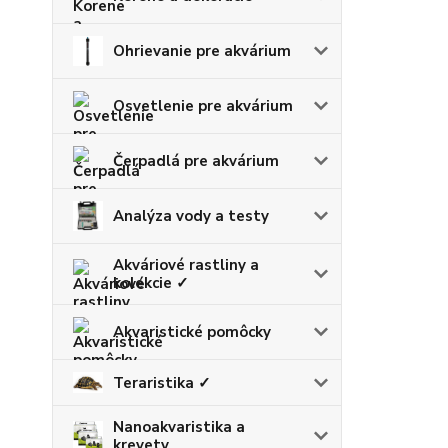
Ohrievanie pre akvárium
Osvetlenie pre akvárium
Čerpadlá pre akvárium
Analýza vody a testy
Akváriové rastliny a
kolekcie ✓
Akvaristické pomôcky
Teraristika ✓
Nanoakvaristika a
krevety