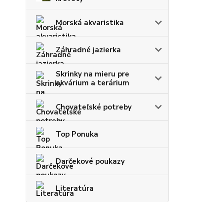
Morská akvaristika
Záhradné jazierka
Skrinky na mieru pre
akvárium a terárium
Chovateľské potreby
Top Ponuka
Darčekové poukazy
Literatúra