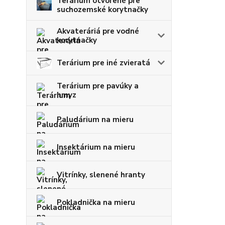
Terárium otvorené pre
suchozemské korytnačky
Akvateráriá pre vodné
korytnačky
Terárium pre iné zvieratá
Terárium pre pavúky a
hmyz
Paludárium na mieru
Insektárium na mieru
Vitrínky, slenené hranty
Pokladnička na mieru