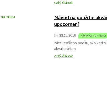
celý článok
Návod na použitie akvárií
upozornení
22
.
12
.
2018
Výroba na mieru
Niet lepšieho pocitu, ako keď s
akvaterárium.
celý článok