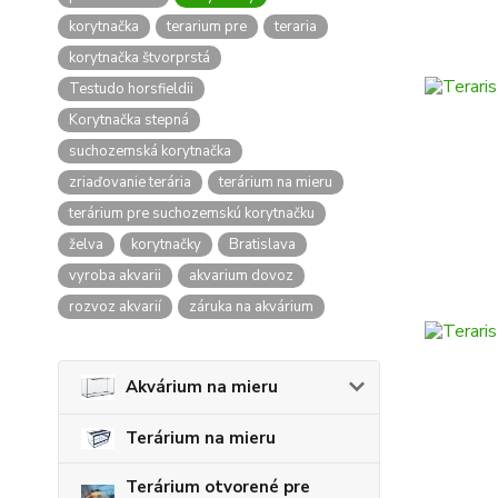
korytnačka
terarium pre
teraria
korytnačka štvorprstá
Testudo horsfieldii
Korytnačka stepná
suchozemská korytnačka
zriaďovanie terária
terárium na mieru
terárium pre suchozemskú korytnačku
želva
korytnačky
Bratislava
vyroba akvarii
akvarium dovoz
rozvoz akvarií
záruka na akvárium
Akvárium na mieru
Terárium na mieru
Terárium otvorené pre