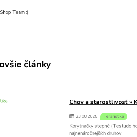
Shop Team :)
ovšie články
Chov a starostlivosť » 
23
.
08
.
2025
Teraristika
Korytnačky stepné (Testudo hors
najnenáročnejších druhov