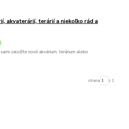
, akvaterárií, terárií a niekoľko rád a
i sami založíte nové akvárium, terárium alebo
strana
z 1