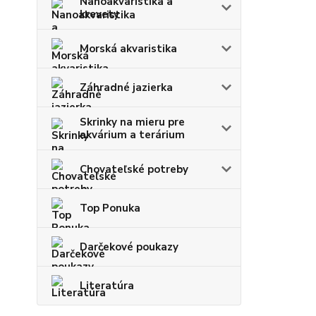
Nanoakvaristika a
krevety
Morská akvaristika
Záhradné jazierka
Skrinky na mieru pre
akvárium a terárium
Chovateľské potreby
Top Ponuka
Darčekové poukazy
Literatúra