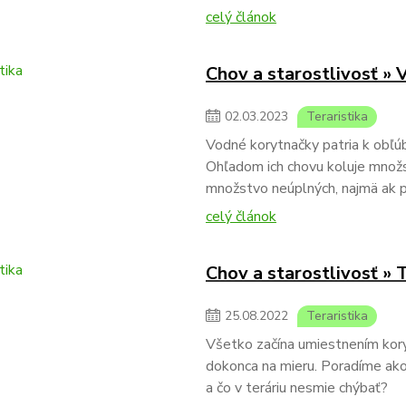
celý článok
Chov a starostlivosť »
02
.
03
.
2023
Teraristika
Vodné korytnačky patria k obľ
Ohľadom ich chovu koluje množstv
množstvo neúplných, najmä ak p
celý článok
Chov a starostlivosť »
25
.
08
.
2022
Teraristika
Všetko začína umiestnením koryt
dokonca na mieru. Poradíme ako
a čo v teráriu nesmie chýbať?