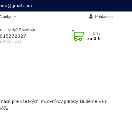
ashop@gmail.com
Články
Prihlásenie
e si rady? Zavolajte.
0
ks
915272027
za
0 €
a, 8-16 hod.)
formácií pre všetkých milovníkov prírody. Budeme Vám
môžu.