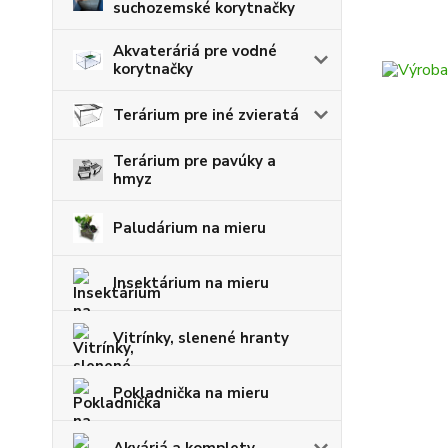
suchozemské korytnačky
Akvateráriá pre vodné
korytnačky
Terárium pre iné zvieratá
Terárium pre pavúky a
hmyz
Paludárium na mieru
Insektárium na mieru
Vitrínky, slenené hranty
Pokladnička na mieru
Akváriá a komplety