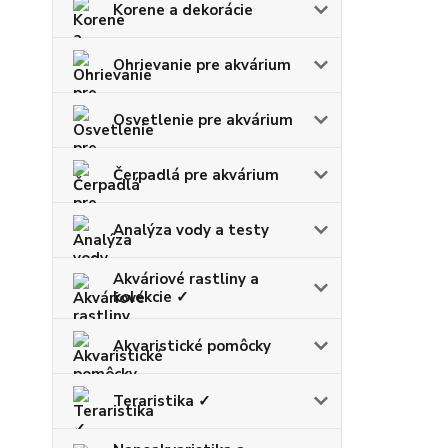
Korene a dekorácie
Ohrievanie pre akvárium
Osvetlenie pre akvárium
Čerpadlá pre akvárium
Analýza vody a testy
Akváriové rastliny a
kolekcie ✓
Akvaristické pomôcky
Teraristika ✓