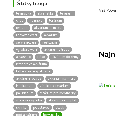
Štítky blogu
Váš Akva
teraristika
akvaristika
terarium
chov
na mieru
terárium
testudo
akvarium na mieru
rozvoz akvarii
akvarium
servis akvarii
realizácia
výroba akvárií
akvárium výroba
Najn
akvashop
relax
akvárium do firmy
interiérové akvárium
kalkulácia ceny akvária
akvárium rozvoz
akvárium na mieru
insektárium
zátuka na akvárium
paludárium
terárium pre korytnačky
stolárska výroba
akváriový komplet
skrinka
podstavec
stolík
pod akvárium
korytnacky