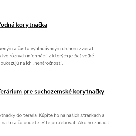
 Vodná korytnačka
úbeným a často vyhľadávaným druhom zvierat.
o rôznych informácií, z ktorých je žiaľ veľké
oukazujú na ich „nenáročnosť“.
 Terárium pre suchozemské korytnačky
načky do terária. Kúpite ho na našich stránkach a
 na to a čo budete ešte potrebovať. Ako ho zariadiť