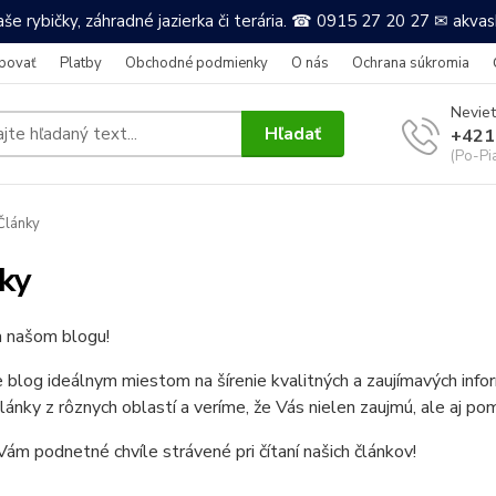
še rybičky, záhradné jazierka či terária. ☎ 0915 27 20 27 ✉ akv
povať
Platby
Obchodné podmienky
O nás
Ochrana súkromia
Neviet
Hľadať
+421
(Po-Pi
Články
ky
a našom blogu!
e blog ideálnym miestom na šírenie kvalitných a zaujímavých in
články z rôznych oblastí a veríme, že Vás nielen zaujmú, ale aj po
ám podnetné chvíle strávené pri čítaní našich článkov!