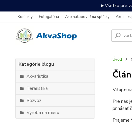
►Všetko pre va
Kontakty
Fotogaléria
Ako nakupovať na splátky
Ako naku
Úvod
Kategórie blogu
Člán
Akvaristika
Teraristika
Vitajte n
Rozvoz
Pre nás j
prinášať 
Výroba na mieru
Prajeme V