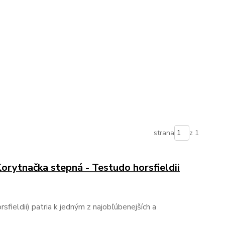
strana
z 1
Korytnačka stepná - Testudo horsfieldii
fieldii) patria k jedným z najobľúbenejších a