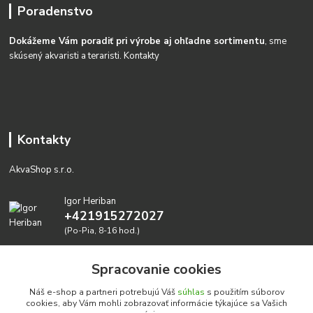
Poradenstvo
Dokážeme Vám poradiť pri výrobe aj ohľadne sortimentu
, sme
skúsený akvaristi a teraristi.
Kontakty
Kontakty
AkvaShop s.r.o.
Igor Heriban
+421915272027
(Po-Pia, 8-16 hod.)
akvashop@gmail.com
Spracovanie cookies
Náš e-shop a partneri potrebujú Váš
súhlas
s použitím súborov
cookies, aby Vám mohli zobrazovať informácie týkajúce sa Vašich