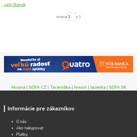
celý článok
strana
z 1
Akvaria
|
SERA CZ
|
Teraristika
|
Jewish
|
Jazierka
|
SERA SK
Informácie pre zákazníkov
O nás
Ako nakupovať
Platby