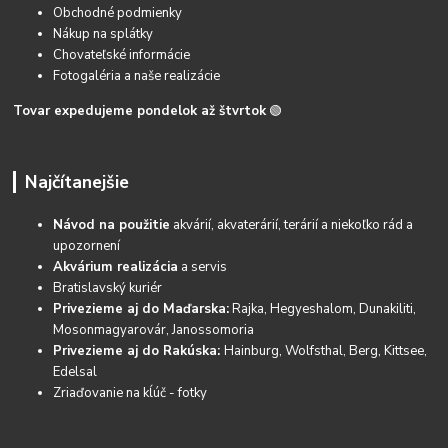
Obchodné podmienky
Nákup na splátky
Chovateľské informácie
Fotogaléria a naše realizácie
Tovar expedujeme pondelok až štvrtok
🟢
Najčítanejšie
Návod na použitie
akvárií, akvaterárií, terárií a niekoľko rád a
upozornení
Akvárium realizácia
a servis
Bratislavský kuriér
Privezieme aj do Maďarska:
Rajka, Hegyeshalom, Dunakiliti,
Mosonmagyarovár, Janossomoria
Privezieme aj do Rakúska:
Hainburg, Wolfsthal, Berg, Kittsee,
Edelsal
Zriaďovanie na kĺúč - fotky