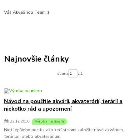
Váš AkvaShop Team :)
Najnovšie články
strana
z 1
Návod na použitie akvárií, akvaterárií, terárií a
niekoľko rád a upozornení
22
.
12
.
2018
Výroba na mieru
Niet lepšieho pocitu, ako keď si sami založíte nové akvárium,
terárium alebo akvaterárium.