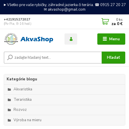
►Všetko pre vaše rybičky, záhradné jazierka či terária. ☎ 0915 27 20 27
✉ akvashop@gmail.com
0
ks
+421915272027
za
0 €
(Po-Pia, 8-16 hod.)
Menu
Hľadať
Kategórie blogu
Akvaristika
Teraristika
Rozvoz
Výroba na mieru