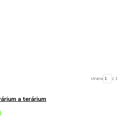
strana
z 1
várium a terárium