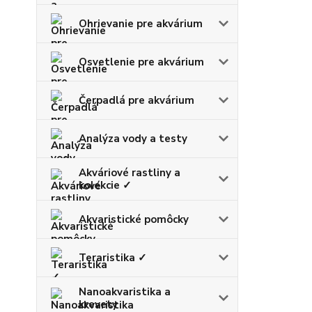
Ohrievanie pre akvárium
Osvetlenie pre akvárium
Čerpadlá pre akvárium
Analýza vody a testy
Akváriové rastliny a
kolekcie ✓
Akvaristické pomôcky
Teraristika ✓
Nanoakvaristika a
krevety