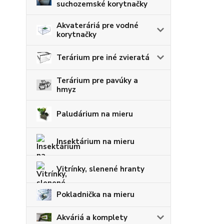
suchozemské korytnačky
Akvateráriá pre vodné
korytnačky
Terárium pre iné zvieratá
Terárium pre pavúky a
hmyz
Paludárium na mieru
Insektárium na mieru
Vitrínky, slenené hranty
Pokladnička na mieru
Akváriá a komplety