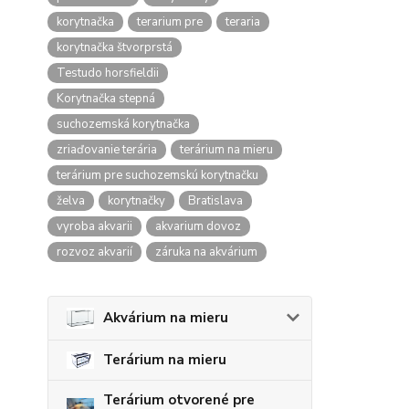
korytnačka
terarium pre
teraria
korytnačka štvorprstá
Testudo horsfieldii
Korytnačka stepná
suchozemská korytnačka
zriaďovanie terária
terárium na mieru
terárium pre suchozemskú korytnačku
želva
korytnačky
Bratislava
vyroba akvarii
akvarium dovoz
rozvoz akvarií
záruka na akvárium
Akvárium na mieru
Terárium na mieru
Terárium otvorené pre