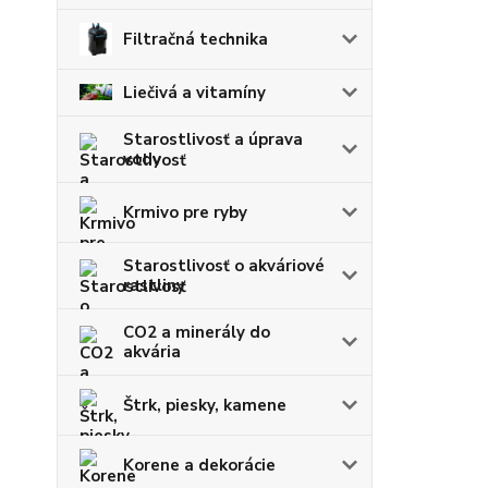
Filtračná technika
Liečivá a vitamíny
Starostlivosť a úprava
vody
Krmivo pre ryby
Starostlivosť o akváriové
rastliny
CO2 a minerály do
akvária
Štrk, piesky, kamene
Korene a dekorácie