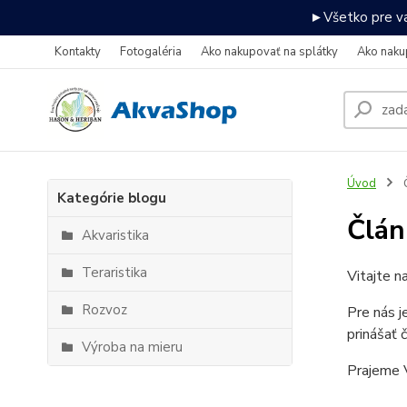
►Všetko pre va
Kontakty
Fotogaléria
Ako nakupovať na splátky
Ako naku
Úvod
Kategórie blogu
Člán
Akvaristika
Teraristika
Vitajte n
Rozvoz
Pre nás j
prinášať 
Výroba na mieru
Prajeme V