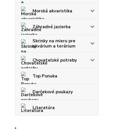
Morská akvaristika
Záhradné jazierka
Skrinky na mieru pre
akvárium a terárium
Chovateľské potreby
Top Ponuka
Darčekové poukazy
Literatúra