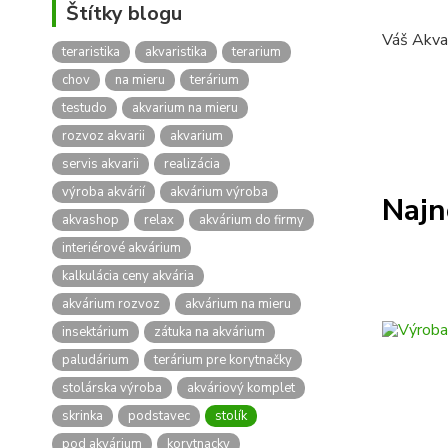
Štítky blogu
Váš Akva
teraristika
akvaristika
terarium
chov
na mieru
terárium
testudo
akvarium na mieru
rozvoz akvarii
akvarium
servis akvarii
realizácia
výroba akvárií
akvárium výroba
Najn
akvashop
relax
akvárium do firmy
interiérové akvárium
kalkulácia ceny akvária
akvárium rozvoz
akvárium na mieru
insektárium
zátuka na akvárium
paludárium
terárium pre korytnačky
stolárska výroba
akváriový komplet
skrinka
podstavec
stolík
pod akvárium
korytnacky