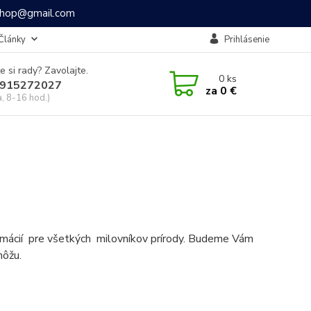
ashop@gmail.com
Články
Prihlásenie
e si rady? Zavolajte.
0
ks
915272027
za
0 €
a, 8-16 hod.)
formácií pre všetkých milovníkov prírody. Budeme Vám
môžu.