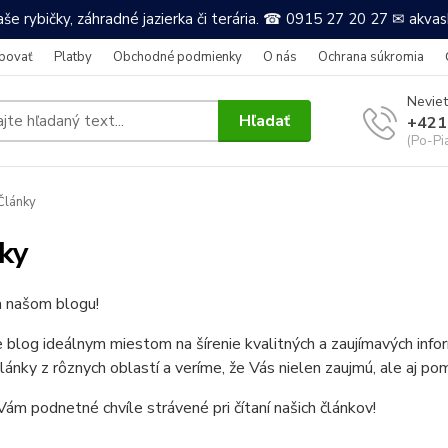
še rybičky, záhradné jazierka či terária. ☎ 0915 27 20 27 ✉ akv
povať
Platby
Obchodné podmienky
O nás
Ochrana súkromia
Neviet
Hľadať
+421
(Po-Pi
Články
ky
a našom blogu!
e blog ideálnym miestom na šírenie kvalitných a zaujímavých in
články z rôznych oblastí a veríme, že Vás nielen zaujmú, ale aj po
ám podnetné chvíle strávené pri čítaní našich článkov!