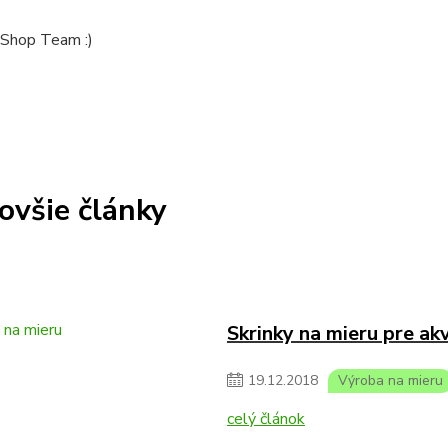
Shop Team :)
ovšie články
Skrinky na mieru pre ak
19
.
12
.
2018
Výroba na mieru
celý článok