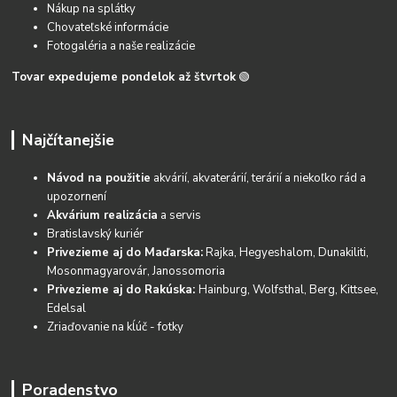
Nákup na splátky
Chovateľské informácie
Fotogaléria a naše realizácie
Tovar expedujeme pondelok až štvrtok
🟢
Najčítanejšie
Návod na použitie
akvárií, akvaterárií, terárií a niekoľko rád a
upozornení
Akvárium realizácia
a servis
Bratislavský kuriér
Privezieme aj do Maďarska:
Rajka, Hegyeshalom, Dunakiliti,
Mosonmagyarovár, Janossomoria
Privezieme aj do Rakúska:
Hainburg, Wolfsthal, Berg, Kittsee,
Edelsal
Zriaďovanie na kĺúč - fotky
Poradenstvo