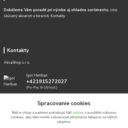
Dokážeme Vám poradiť pri výrobe aj ohľadne sortimentu
, sme
skúsený akvaristi a teraristi.
Kontakty
Kontakty
AkvaShop s.r.o.
Igor Heriban
+421915272027
(Po-Pia, 8-16 hod.)
akvashop@gmail.com
Spracovanie cookies
Náš e-shop a partneri potrebujú Váš
súhlas
s použitím súborov
cookies, aby Vám mohli zobrazovať informácie týkajúce sa Vašich
záujmov.