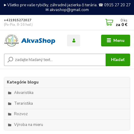
►Všetko pre vaše rybičky, záhradné jazierka či terária. ☎ 0915 27 20 27
✉ akvashop@gmail.com
0
ks
+421915272027
za
0 €
(Po-Pia, 8-16 hod.)
Menu
Hľadať
Kategórie blogu
Akvaristika
Teraristika
Rozvoz
Výroba na mieru