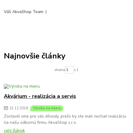
Váš AkvaShop Team :)
Najnovšie články
strana
z 1
Akvárium - realizácia a servis
21
.
12
.
2018
Výroba na mieru
Zostavili sme pre vás dôvody, prečo by ste mali nechať realizáciu
na našu odbornú firmu AkvaShop s.r.o..
celý článok