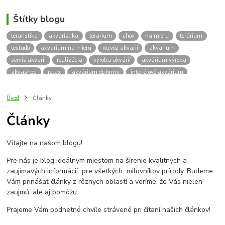
Štítky blogu
teraristika
akvaristika
terarium
chov
na mieru
terárium
testudo
akvarium na mieru
rozvoz akvarii
akvarium
servis akvarii
realizácia
výroba akvárií
akvárium výroba
akvashop
relax
akvárium do firmy
interiérové akvárium
kalkulácia ceny akvária
akvárium rozvoz
akvárium na mieru
insektárium
zátuka na akvárium
paludárium
Úvod
Články
terárium pre korytnačky
stolárska výroba
akváriový komplet
Články
skrinka
podstavec
stolík
pod akvárium
korytnacky
korytnačka
terarium pre
teraria
korytnačka štvorprstá
Vitajte na našom blogu!
Testudo horsfieldii
Korytnačka stepná
suchozemská korytnačka
zriaďovanie terária
terárium na mieru
Pre nás je blog ideálnym miestom na šírenie kvalitných a
terárium pre suchozemskú korytnačku
želva
korytnačky
zaujímavých informácií pre všetkých milovníkov prírody. Budeme
Bratislava
vyroba akvarii
akvarium dovoz
rozvoz akvarií
Vám prinášať články z rôznych oblastí a veríme, že Vás nielen
zaujmú, ale aj pomôžu.
záruka na akvárium
Prajeme Vám podnetné chvíle strávené pri čítaní našich článkov!