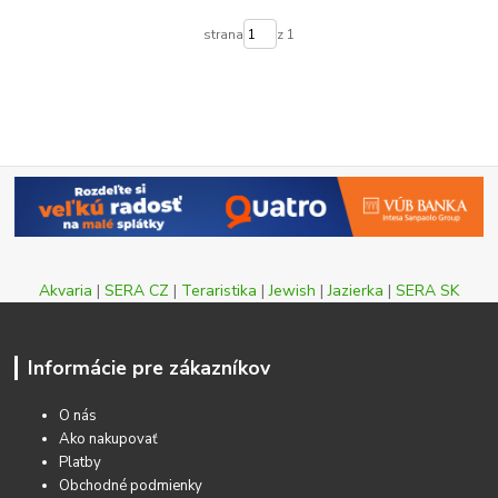
strana
z 1
Akvaria
|
SERA CZ
|
Teraristika
|
Jewish
|
Jazierka
|
SERA SK
Informácie pre zákazníkov
O nás
Ako nakupovať
Platby
Obchodné podmienky