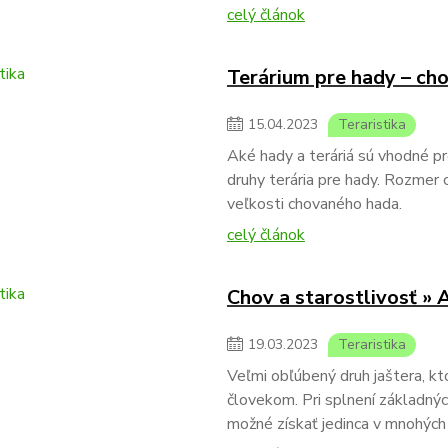
celý článok
Terárium pre hady – cho
15
.
04
.
2023
Teraristika
Aké hady a teráriá sú vhodné p
druhy terária pre hady. Rozmer 
veľkosti chovaného hada.
celý článok
Chov a starostlivosť »
19
.
03
.
2023
Teraristika
Veľmi obľúbený druh jaštera, kto
človekom. Pri splnení základný
možné získať jedinca v mnohých 