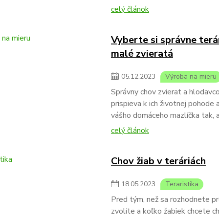
celý článok
Vyberte si správne terá
malé zvieratá
05
.
12
.
2023
Výroba na mieru
Správny chov zvierat a hlodavc
prispieva k ich životnej pohode 
vášho domáceho mazlíčka tak, a
celý článok
Chov žiab v teráriách
18
.
05
.
2023
Teraristika
Pred tým, než sa rozhodnete pre
zvolíte a koľko žabiek chcete c