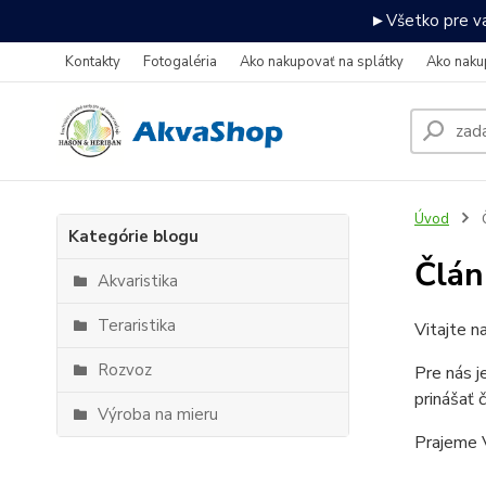
►Všetko pre va
Kontakty
Fotogaléria
Ako nakupovať na splátky
Ako naku
Úvod
Kategórie blogu
Člán
Akvaristika
Teraristika
Vitajte n
Rozvoz
Pre nás j
prinášať 
Výroba na mieru
Prajeme V