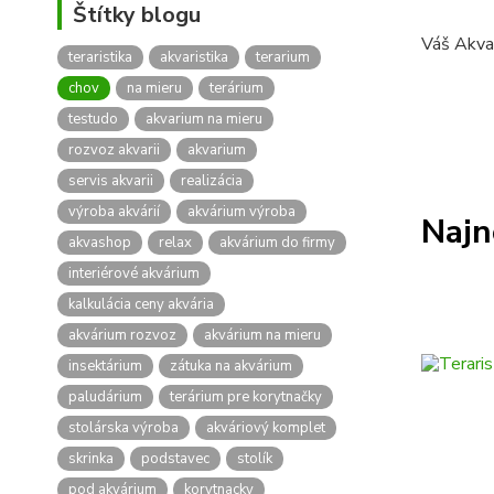
Štítky blogu
Váš Akva
teraristika
akvaristika
terarium
chov
na mieru
terárium
testudo
akvarium na mieru
rozvoz akvarii
akvarium
servis akvarii
realizácia
výroba akvárií
akvárium výroba
Najn
akvashop
relax
akvárium do firmy
interiérové akvárium
kalkulácia ceny akvária
akvárium rozvoz
akvárium na mieru
insektárium
zátuka na akvárium
paludárium
terárium pre korytnačky
stolárska výroba
akváriový komplet
skrinka
podstavec
stolík
pod akvárium
korytnacky