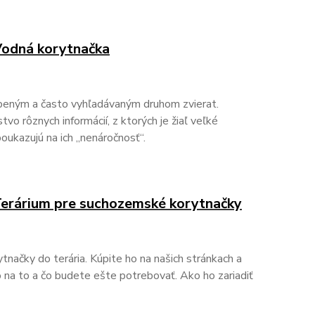
 Vodná korytnačka
úbeným a často vyhľadávaným druhom zvierat.
o rôznych informácií, z ktorých je žiaľ veľké
oukazujú na ich „nenáročnosť“.
 Terárium pre suchozemské korytnačky
načky do terária. Kúpite ho na našich stránkach a
 na to a čo budete ešte potrebovať. Ako ho zariadiť