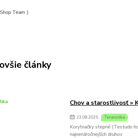
Shop Team :)
ovšie články
Chov a starostlivosť » 
23
.
08
.
2025
Teraristika
Korytnačky stepné (Testudo hors
najnenáročnejších druhov