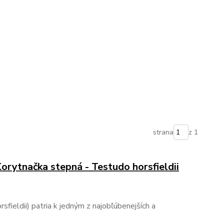
strana
z 1
Korytnačka stepná - Testudo horsfieldii
fieldii) patria k jedným z najobľúbenejších a