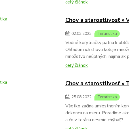
celý článok
Chov a starostlivosť »
02
.
03
.
2023
Teraristika
Vodné korytnačky patria k obľ
Ohľadom ich chovu koluje množstv
množstvo neúplných, najmä ak p
celý článok
Chov a starostlivosť »
25
.
08
.
2022
Teraristika
Všetko začína umiestnením koryt
dokonca na mieru. Poradíme ako
a čo v teráriu nesmie chýbať?
celý článok