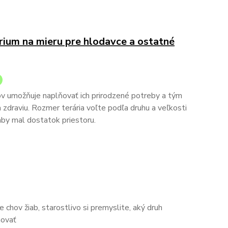
rium na mieru pre hlodavce a ostatné
ov umožňuje naplňovať ich prirodzené potreby a tým
a zdraviu. Rozmer terária voľte podľa druhu a veľkosti
by mal dostatok priestoru.
 chov žiab, starostlivo si premyslite, aký druh
hovať