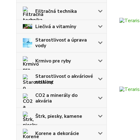
Filtračná technika
Liečivá a vitamíny
Starostlivosť a úprava
vody
Krmivo pre ryby
Starostlivosť o akváriové
rastliny
CO2 a minerály do
akvária
Štrk, piesky, kamene
Korene a dekorácie