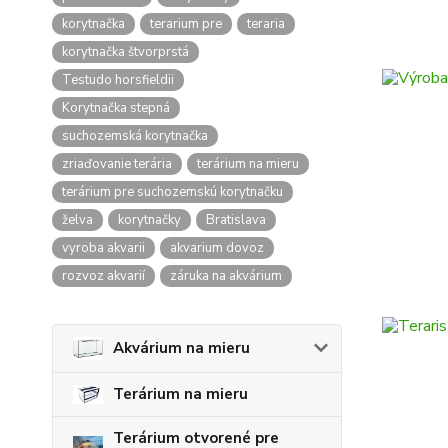
korytnačka
terarium pre
teraria
korytnačka štvorprstá
Testudo horsfieldii
Korytnačka stepná
suchozemská korytnačka
zriaďovanie terária
terárium na mieru
terárium pre suchozemskú korytnačku
želva
korytnačky
Bratislava
vyroba akvarii
akvarium dovoz
rozvoz akvarií
záruka na akvárium
Akvárium na mieru
Terárium na mieru
Terárium otvorené pre