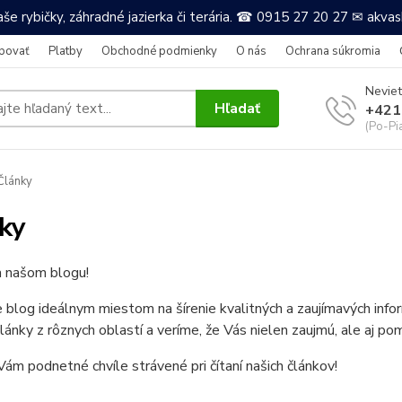
še rybičky, záhradné jazierka či terária. ☎ 0915 27 20 27 ✉ akv
povať
Platby
Obchodné podmienky
O nás
Ochrana súkromia
Neviet
Hľadať
+421
(Po-Pi
Články
ky
a našom blogu!
e blog ideálnym miestom na šírenie kvalitných a zaujímavých in
články z rôznych oblastí a veríme, že Vás nielen zaujmú, ale aj po
ám podnetné chvíle strávené pri čítaní našich článkov!