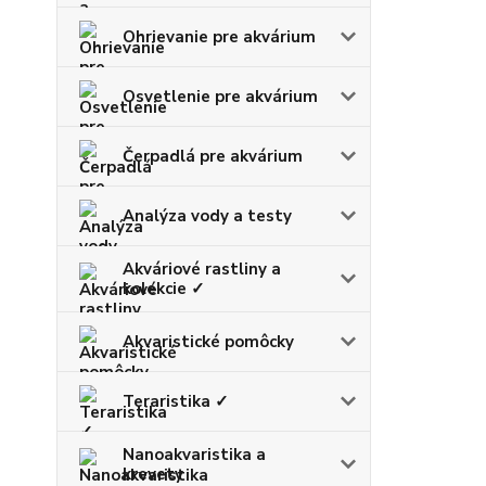
Ohrievanie pre akvárium
Osvetlenie pre akvárium
Čerpadlá pre akvárium
Analýza vody a testy
Akváriové rastliny a
kolekcie ✓
Akvaristické pomôcky
Teraristika ✓
Nanoakvaristika a
krevety