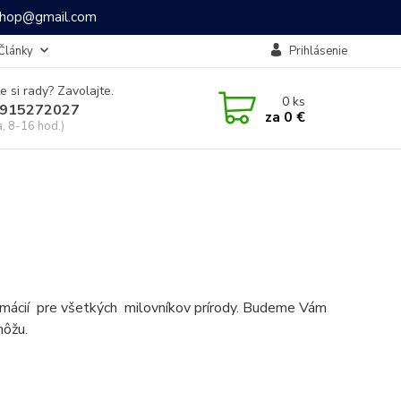
ashop@gmail.com
Články
Prihlásenie
e si rady? Zavolajte.
0
ks
915272027
za
0 €
a, 8-16 hod.)
formácií pre všetkých milovníkov prírody. Budeme Vám
môžu.