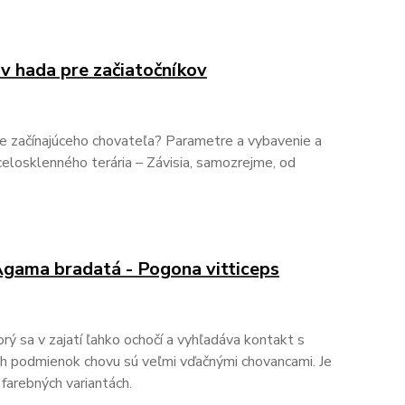
v hada pre začiatočníkov
re začínajúceho chovateľa? Parametre a vybavenie a
celosklenného terária – Závisia, samozrejme, od
 Agama bradatá - Pogona vitticeps
rý sa v zajatí ľahko ochočí a vyhľadáva kontakt s
ch podmienok chovu sú veľmi vďačnými chovancami. Je
farebných variantách.