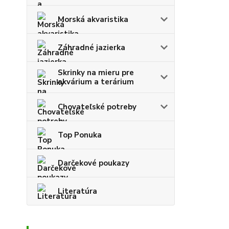
Morská akvaristika
Záhradné jazierka
Skrinky na mieru pre
akvárium a terárium
Chovateľské potreby
Top Ponuka
Darčekové poukazy
Literatúra