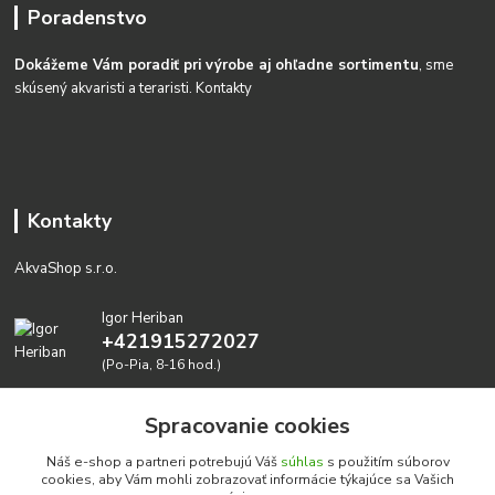
Poradenstvo
Dokážeme Vám poradiť pri výrobe aj ohľadne sortimentu
, sme
skúsený akvaristi a teraristi.
Kontakty
Kontakty
AkvaShop s.r.o.
Igor Heriban
+421915272027
(Po-Pia, 8-16 hod.)
akvashop@gmail.com
Spracovanie cookies
Náš e-shop a partneri potrebujú Váš
súhlas
s použitím súborov
cookies, aby Vám mohli zobrazovať informácie týkajúce sa Vašich