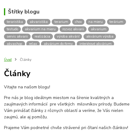
Štítky blogu
teraristika
akvaristika
terarium
chov
na mieru
terárium
testudo
akvarium na mieru
rozvoz akvarii
akvarium
servis akvarii
realizácia
výroba akvárií
akvárium výroba
akvashop
relax
akvárium do firmy
interiérové akvárium
kalkulácia ceny akvária
akvárium rozvoz
akvárium na mieru
insektárium
zátuka na akvárium
paludárium
Úvod
Články
terárium pre korytnačky
stolárska výroba
akváriový komplet
Články
skrinka
podstavec
stolík
pod akvárium
korytnacky
korytnačka
terarium pre
teraria
korytnačka štvorprstá
Vitajte na našom blogu!
Testudo horsfieldii
Korytnačka stepná
suchozemská korytnačka
zriaďovanie terária
terárium na mieru
Pre nás je blog ideálnym miestom na šírenie kvalitných a
terárium pre suchozemskú korytnačku
želva
korytnačky
zaujímavých informácií pre všetkých milovníkov prírody. Budeme
Bratislava
vyroba akvarii
akvarium dovoz
rozvoz akvarií
Vám prinášať články z rôznych oblastí a veríme, že Vás nielen
zaujmú, ale aj pomôžu.
záruka na akvárium
Prajeme Vám podnetné chvíle strávené pri čítaní našich článkov!