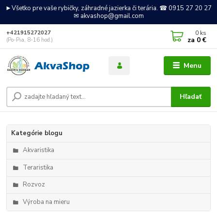
►Všetko pre vaše rybičky, záhradné jazierka či terária. ☎ 0915 27 20 27
✉ akvashop@gmail.com
0
ks
+421915272027
za
0 €
(Po-Pia, 8-16 hod.)
Menu
Hľadať
Kategórie blogu
Akvaristika
Teraristika
Rozvoz
Výroba na mieru