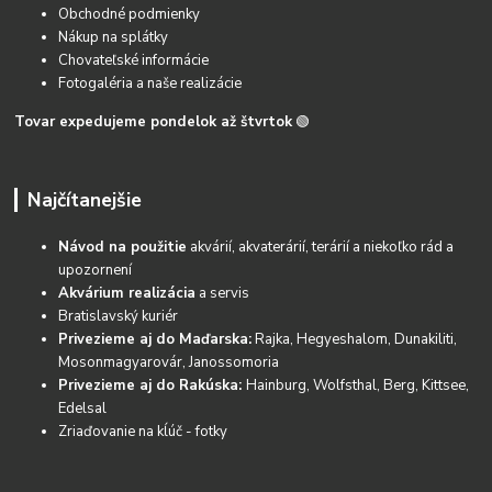
Obchodné podmienky
Nákup na splátky
Chovateľské informácie
Fotogaléria a naše realizácie
Tovar expedujeme pondelok až štvrtok
🟢
Najčítanejšie
Návod na použitie
akvárií, akvaterárií, terárií a niekoľko rád a
upozornení
Akvárium realizácia
a servis
Bratislavský kuriér
Privezieme aj do Maďarska:
Rajka, Hegyeshalom, Dunakiliti,
Mosonmagyarovár, Janossomoria
Privezieme aj do Rakúska:
Hainburg, Wolfsthal, Berg, Kittsee,
Edelsal
Zriaďovanie na kĺúč - fotky