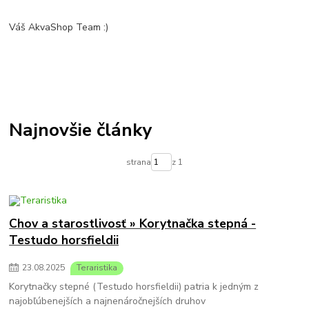
Váš AkvaShop Team :)
Najnovšie články
strana
z 1
Chov a starostlivosť » Korytnačka stepná -
Testudo horsfieldii
23
.
08
.
2025
Teraristika
Korytnačky stepné (Testudo horsfieldii) patria k jedným z
najobľúbenejších a najnenáročnejších druhov