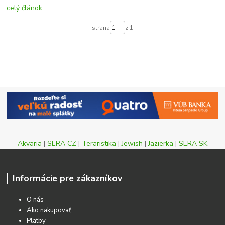
celý článok
strana
z 1
Akvaria
|
SERA CZ
|
Teraristika
|
Jewish
|
Jazierka
|
SERA SK
Informácie pre zákazníkov
O nás
Ako nakupovať
Platby