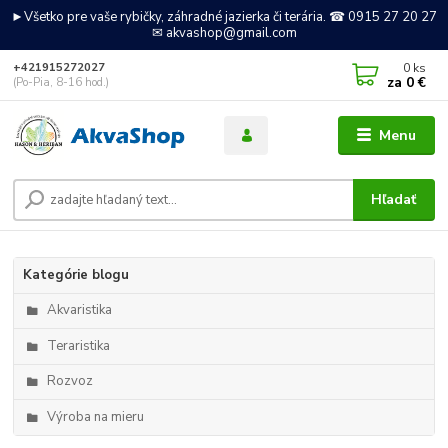
►Všetko pre vaše rybičky, záhradné jazierka či terária. ☎ 0915 27 20 27
✉ akvashop@gmail.com
0
ks
+421915272027
za
0 €
(Po-Pia, 8-16 hod.)
Menu
Hľadať
Kategórie blogu
Akvaristika
Teraristika
Rozvoz
Výroba na mieru