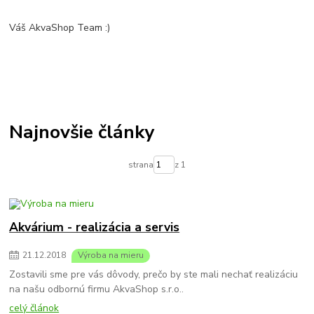
Váš AkvaShop Team :)
Najnovšie články
strana
z 1
Akvárium - realizácia a servis
21
.
12
.
2018
Výroba na mieru
Zostavili sme pre vás dôvody, prečo by ste mali nechať realizáciu
na našu odbornú firmu AkvaShop s.r.o..
celý článok