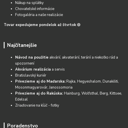
Nákup na splátky
Chovateľské informácie
Fotogaléria a naše realizácie
Tovar expedujeme pondelok až štvrtok
🟢
Najčítanejšie
Návod na použitie
akvárií, akvaterárií, terárií a niekoľko rád a
upozornení
Akvárium realizácia
a servis
Bratislavský kuriér
Privezieme aj do Maďarska:
Rajka, Hegyeshalom, Dunakiliti,
Mosonmagyarovár, Janossomoria
Privezieme aj do Rakúska:
Hainburg, Wolfsthal, Berg, Kittsee,
Edelsal
Zriaďovanie na kĺúč - fotky
Poradenstvo