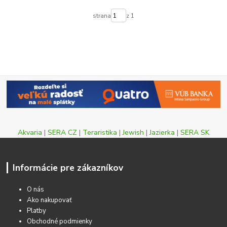
strana
z 1
Akvaria
|
SERA CZ
|
Teraristika
|
Jewish
|
Jazierka
|
SERA SK
Informácie pre zákazníkov
O nás
Ako nakupovať
Platby
Obchodné podmienky