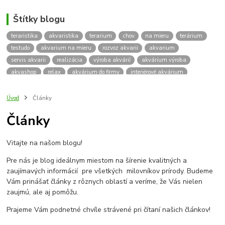
Štítky blogu
teraristika
akvaristika
terarium
chov
na mieru
terárium
testudo
akvarium na mieru
rozvoz akvarii
akvarium
servis akvarii
realizácia
výroba akvárií
akvárium výroba
akvashop
relax
akvárium do firmy
interiérové akvárium
kalkulácia ceny akvária
akvárium rozvoz
akvárium na mieru
insektárium
zátuka na akvárium
paludárium
Úvod
Články
terárium pre korytnačky
stolárska výroba
akváriový komplet
Články
skrinka
podstavec
stolík
pod akvárium
korytnacky
korytnačka
terarium pre
teraria
korytnačka štvorprstá
Vitajte na našom blogu!
Testudo horsfieldii
Korytnačka stepná
suchozemská korytnačka
zriaďovanie terária
terárium na mieru
Pre nás je blog ideálnym miestom na šírenie kvalitných a
terárium pre suchozemskú korytnačku
želva
korytnačky
zaujímavých informácií pre všetkých milovníkov prírody. Budeme
Bratislava
vyroba akvarii
akvarium dovoz
rozvoz akvarií
Vám prinášať články z rôznych oblastí a veríme, že Vás nielen
zaujmú, ale aj pomôžu.
záruka na akvárium
Prajeme Vám podnetné chvíle strávené pri čítaní našich článkov!