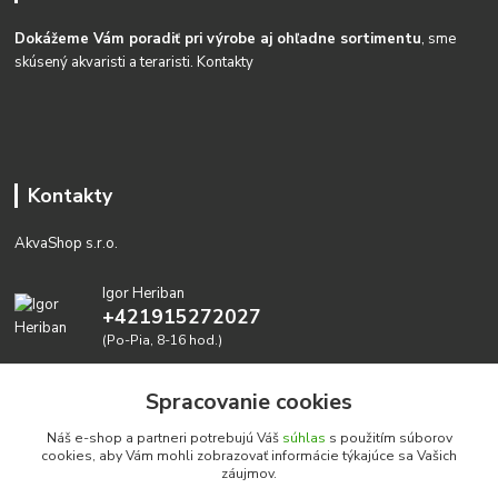
Dokážeme Vám poradiť pri výrobe aj ohľadne sortimentu
, sme
skúsený akvaristi a teraristi.
Kontakty
Kontakty
AkvaShop s.r.o.
Igor Heriban
+421915272027
(Po-Pia, 8-16 hod.)
akvashop@gmail.com
Spracovanie cookies
Náš e-shop a partneri potrebujú Váš
súhlas
s použitím súborov
cookies, aby Vám mohli zobrazovať informácie týkajúce sa Vašich
záujmov.