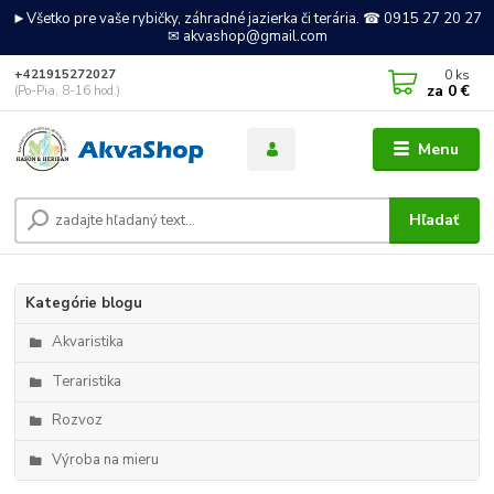
►Všetko pre vaše rybičky, záhradné jazierka či terária. ☎ 0915 27 20 27
✉ akvashop@gmail.com
0
ks
+421915272027
za
0 €
(Po-Pia, 8-16 hod.)
Menu
Hľadať
Kategórie blogu
Akvaristika
Teraristika
Rozvoz
Výroba na mieru