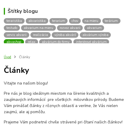
Štítky blogu
teraristika
akvaristika
terarium
chov
na mieru
terárium
testudo
akvarium na mieru
rozvoz akvarii
akvarium
servis akvarii
realizácia
výroba akvárií
akvárium výroba
akvashop
relax
akvárium do firmy
interiérové akvárium
kalkulácia ceny akvária
akvárium rozvoz
akvárium na mieru
insektárium
zátuka na akvárium
paludárium
Úvod
Články
terárium pre korytnačky
stolárska výroba
akváriový komplet
Články
skrinka
podstavec
stolík
pod akvárium
korytnacky
korytnačka
terarium pre
teraria
korytnačka štvorprstá
Vitajte na našom blogu!
Testudo horsfieldii
Korytnačka stepná
suchozemská korytnačka
zriaďovanie terária
terárium na mieru
Pre nás je blog ideálnym miestom na šírenie kvalitných a
terárium pre suchozemskú korytnačku
želva
korytnačky
zaujímavých informácií pre všetkých milovníkov prírody. Budeme
Bratislava
vyroba akvarii
akvarium dovoz
rozvoz akvarií
Vám prinášať články z rôznych oblastí a veríme, že Vás nielen
zaujmú, ale aj pomôžu.
záruka na akvárium
Prajeme Vám podnetné chvíle strávené pri čítaní našich článkov!