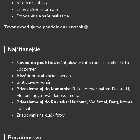
Nákup na splátky
Chovateľské informácie
Fotogaléria a naše realizácie
Tovar expedujeme pondelok až štvrtok
🟢
Najčítanejšie
Návod na použitie
akvárií, akvaterárií, terárií a niekoľko rád a
upozornení
Akvárium realizácia
a servis
Bratislavský kuriér
Privezieme aj do Maďarska:
Rajka, Hegyeshalom, Dunakiliti,
Mosonmagyarovár, Janossomoria
Privezieme aj do Rakúska:
Hainburg, Wolfsthal, Berg, Kittsee,
Edelsal
Zriaďovanie na kĺúč - fotky
Poradenstvo