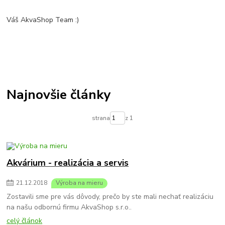
Váš AkvaShop Team :)
Najnovšie články
strana
z 1
Akvárium - realizácia a servis
21
.
12
.
2018
Výroba na mieru
Zostavili sme pre vás dôvody, prečo by ste mali nechať realizáciu
na našu odbornú firmu AkvaShop s.r.o..
celý článok