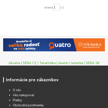
strana
z 1
Akvaria
|
SERA CZ
|
Teraristika
|
Jewish
|
Jazierka
|
SERA SK
Informácie pre zákazníkov
O nás
Ako nakupovať
Platby
Obchodné podmienky