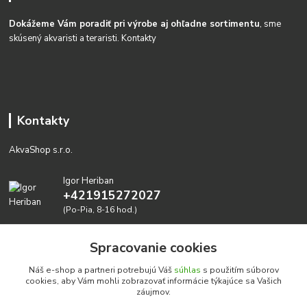
Dokážeme Vám poradiť pri výrobe aj ohľadne sortimentu
, sme
skúsený akvaristi a teraristi.
Kontakty
Kontakty
AkvaShop s.r.o.
Igor Heriban
+421915272027
(Po-Pia, 8-16 hod.)
akvashop@gmail.com
Spracovanie cookies
Náš e-shop a partneri potrebujú Váš
súhlas
s použitím súborov
cookies, aby Vám mohli zobrazovať informácie týkajúce sa Vašich
záujmov.