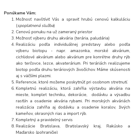
Ponúkame Vám:
Možnosť navštíviť Vás a spraviť hrubú cenovú kalkuláciu
(
spoplatnená služba
)
Cenovú ponuku na už zameraný priestor
Možnosť výberu druhu akvária (terária, paludária)
Realizáciu podľa individuálnej predstavy alebo podľa
výberu biotopu - napr. amazonka, morské akvárium,
cichlidové akvárium alebo akvárium pre konrétne druhy rýb
ako terčovce, lezce, akvaterárium. Pri teráriách realizujeme
biotop podľa druhu teráriových živočíchov. Máme skúsenosti
aj s väčšími plazmi.
Referencie, ktoré možeme poskytnúť pri osobnom stretnutí.
Kompletnú realizáciu, ktorá zahŕňa výstavbu akvária na
mieste, komplet techniku, dekorácie, dodávku a výsadbu
rastlín a osadenie akvária rybami. Pri morských akváriách
realizácia zahŕňa aj dodávku a osadenie koralov, živých
kameňov, okrasných rias a import rýb.
Kompletný a pravidelný servis
Realizácie Bratislava, Bratislavský kraj, Rakúsko a
Maďarsko (pohraničie)