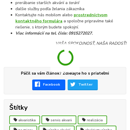
prerábanie starších akvárií a
terárií
ďalšie služby podľa želania zákazníka
Kontaktujte nás mobilom alebo
prostredníctvom
kontaktného formulára
a spoločne pripravíme také
riešenie, s ktorým budete spokojní.
Viac informácií na tel. čísle: 0915272027.
VAŠA SPOKOJNOSŤ, NAŠA RADOSŤ!
Páčil sa vám článok? Zdieľajte ho s priateľmi
Facebook
Twitter
Štítky
akvaristika
servis akvarii
realizácia
na mieru
výroba akvárií
akvárium výroba