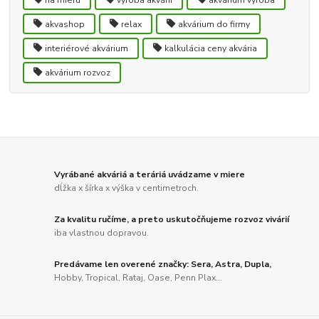
akvashop
relax
akvárium do firmy
interiérové akvárium
kalkulácia ceny akvária
akvárium rozvoz
Vyrábané akváriá a teráriá uvádzame v miere
dĺžka x šírka x výška v centimetroch.
Za kvalitu ručíme, a preto uskutočňujeme rozvoz vivárií
iba vlastnou dopravou.
Predávame len overené značky: Sera, Astra, Dupla,
Hobby, Tropical, Rataj, Oase, Penn Plax...