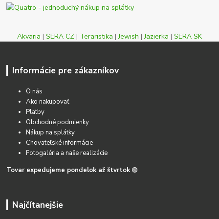
Akvaria
|
SERA CZ
|
Teraristika
|
Jewish
|
Jazierka
|
SERA SK
Informácie pre zákazníkov
O nás
Ako nakupovať
Platby
Obchodné podmienky
Nákup na splátky
Chovateľské informácie
Fotogaléria a naše realizácie
Tovar expedujeme pondelok až štvrtok
🟢
Najčítanejšie