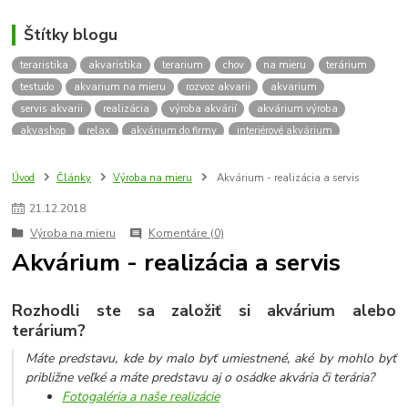
Štítky blogu
teraristika
akvaristika
terarium
chov
na mieru
terárium
testudo
akvarium na mieru
rozvoz akvarii
akvarium
servis akvarii
realizácia
výroba akvárií
akvárium výroba
akvashop
relax
akvárium do firmy
interiérové akvárium
kalkulácia ceny akvária
akvárium rozvoz
akvárium na mieru
insektárium
zátuka na akvárium
paludárium
Úvod
Články
Výroba na mieru
Akvárium - realizácia a servis
terárium pre korytnačky
stolárska výroba
akváriový komplet
21
.
12
.
2018
skrinka
podstavec
stolík
pod akvárium
korytnacky
Výroba na mieru
Komentáre (0)
korytnačka
terarium pre
teraria
korytnačka štvorprstá
Akvárium - realizácia a servis
Testudo horsfieldii
Korytnačka stepná
suchozemská korytnačka
zriaďovanie terária
terárium na mieru
terárium pre suchozemskú korytnačku
želva
korytnačky
Rozhodli ste sa
založiť si akvárium
alebo
Bratislava
vyroba akvarii
akvarium dovoz
rozvoz akvarií
terárium?
záruka na akvárium
Máte predstavu, kde by malo byť umiestnené, aké by mohlo byť
približne veľké a máte predstavu aj o osádke akvária či terária?
Fotogaléria a naše realizácie