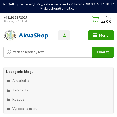
►Všetko pre vaše rybičky, záhradné jazierka či terária. ☎ 0915 27 20 27
✉ akvashop@gmail.com
0
ks
+421915272027
za
0 €
(Po-Pia, 8-16 hod.)
Menu
Hľadať
Kategórie blogu
Akvaristika
Teraristika
Rozvoz
Výroba na mieru