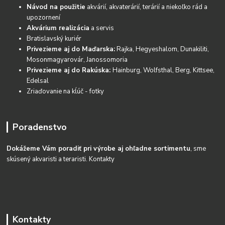
Návod na použitie
akvárií, akvaterárií, terárií a niekoľko rád a
upozornení
Akvárium realizácia
a servis
Bratislavský kuriér
Privezieme aj do Maďarska:
Rajka, Hegyeshalom, Dunakiliti,
Mosonmagyarovár, Janossomoria
Privezieme aj do Rakúska:
Hainburg, Wolfsthal, Berg, Kittsee,
Edelsal
Zriaďovanie na kĺúč - fotky
Poradenstvo
Dokážeme Vám poradiť pri výrobe aj ohľadne sortimentu
, sme
skúsený akvaristi a teraristi.
Kontakty
Kontakty