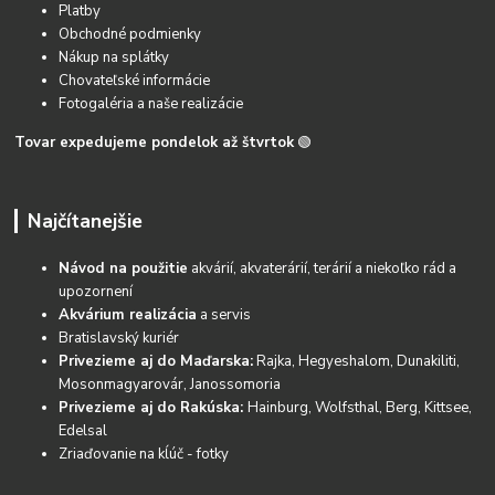
Platby
Obchodné podmienky
Nákup na splátky
Chovateľské informácie
Fotogaléria a naše realizácie
Tovar expedujeme pondelok až štvrtok
🟢
Najčítanejšie
Návod na použitie
akvárií, akvaterárií, terárií a niekoľko rád a
upozornení
Akvárium realizácia
a servis
Bratislavský kuriér
Privezieme aj do Maďarska:
Rajka, Hegyeshalom, Dunakiliti,
Mosonmagyarovár, Janossomoria
Privezieme aj do Rakúska:
Hainburg, Wolfsthal, Berg, Kittsee,
Edelsal
Zriaďovanie na kĺúč - fotky