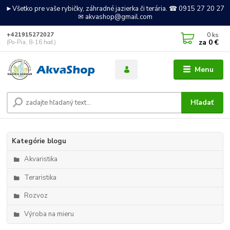
►Všetko pre vaše rybičky, záhradné jazierka či terária. ☎ 0915 27 20 27
✉ akvashop@gmail.com
0
ks
+421915272027
za
0 €
(Po-Pia, 8-16 hod.)
Menu
Hľadať
Kategórie blogu
Akvaristika
Teraristika
Rozvoz
Výroba na mieru