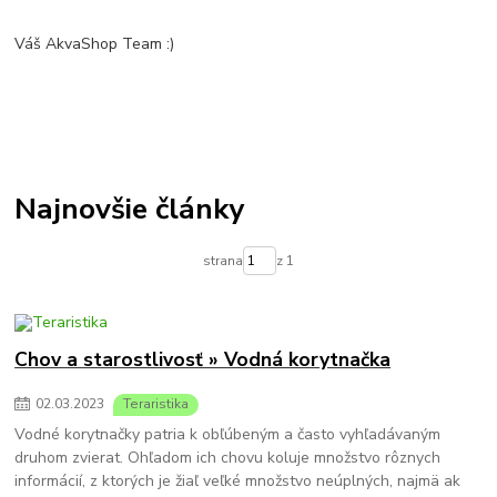
Váš AkvaShop Team :)
Najnovšie články
strana
z 1
Chov a starostlivosť » Vodná korytnačka
02
.
03
.
2023
Teraristika
Vodné korytnačky patria k obľúbeným a často vyhľadávaným
druhom zvierat. Ohľadom ich chovu koluje množstvo rôznych
informácií, z ktorých je žiaľ veľké množstvo neúplných, najmä ak