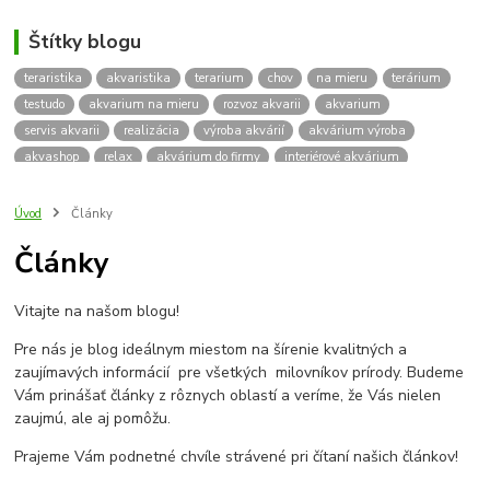
Štítky blogu
teraristika
akvaristika
terarium
chov
na mieru
terárium
testudo
akvarium na mieru
rozvoz akvarii
akvarium
servis akvarii
realizácia
výroba akvárií
akvárium výroba
akvashop
relax
akvárium do firmy
interiérové akvárium
kalkulácia ceny akvária
akvárium rozvoz
akvárium na mieru
insektárium
zátuka na akvárium
paludárium
Úvod
Články
terárium pre korytnačky
stolárska výroba
akváriový komplet
Články
skrinka
podstavec
stolík
pod akvárium
korytnacky
korytnačka
terarium pre
teraria
korytnačka štvorprstá
Vitajte na našom blogu!
Testudo horsfieldii
Korytnačka stepná
suchozemská korytnačka
zriaďovanie terária
terárium na mieru
Pre nás je blog ideálnym miestom na šírenie kvalitných a
terárium pre suchozemskú korytnačku
želva
korytnačky
zaujímavých informácií pre všetkých milovníkov prírody. Budeme
Bratislava
vyroba akvarii
akvarium dovoz
rozvoz akvarií
Vám prinášať články z rôznych oblastí a veríme, že Vás nielen
zaujmú, ale aj pomôžu.
záruka na akvárium
Prajeme Vám podnetné chvíle strávené pri čítaní našich článkov!