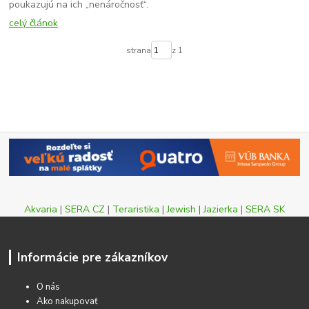
poukazujú na ich „nenáročnosť“.
celý článok
strana
z 1
Akvaria
|
SERA CZ
|
Teraristika
|
Jewish
|
Jazierka
|
SERA SK
Informácie pre zákazníkov
O nás
Ako nakupovať