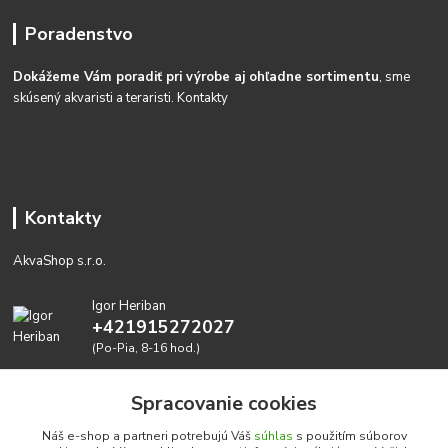
Poradenstvo
Dokážeme Vám poradiť pri výrobe aj ohľadne sortimentu
, sme
skúsený akvaristi a teraristi.
Kontakty
Kontakty
AkvaShop s.r.o.
Igor Heriban
+421915272027
(Po-Pia, 8-16 hod.)
akvashop@gmail.com
Spracovanie cookies
Náš e-shop a partneri potrebujú Váš
súhlas
s použitím súborov