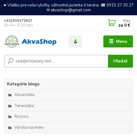
►Všetko pre vaše rybičky, záhradné jazierka či terária. ☎ 0915 27 20 27
✉ akvashop@gmail.com
0
ks
+421915272027
za
0 €
(Po-Pia, 8-16 hod.)
Menu
Hľadať
Kategórie blogu
Akvaristika
Teraristika
Rozvoz
Výroba na mieru