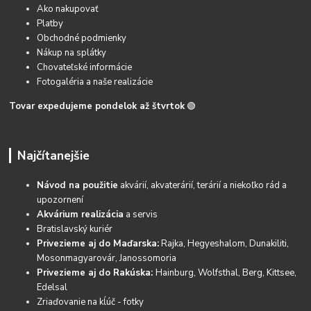
Ako nakupovať
Platby
Obchodné podmienky
Nákup na splátky
Chovateľské informácie
Fotogaléria a naše realizácie
Tovar expedujeme pondelok až štvrtok
🟢
Najčítanejšie
Návod na použitie
akvárií, akvaterárií, terárií a niekoľko rád a
upozornení
Akvárium realizácia
a servis
Bratislavský kuriér
Privezieme aj do Maďarska:
Rajka, Hegyeshalom, Dunakiliti,
Mosonmagyarovár, Janossomoria
Privezieme aj do Rakúska:
Hainburg, Wolfsthal, Berg, Kittsee,
Edelsal
Zriaďovanie na kĺúč - fotky