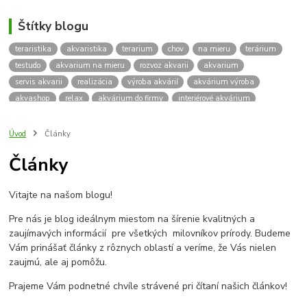
Štítky blogu
teraristika
akvaristika
terarium
chov
na mieru
terárium
testudo
akvarium na mieru
rozvoz akvarii
akvarium
servis akvarii
realizácia
výroba akvárií
akvárium výroba
akvashop
relax
akvárium do firmy
interiérové akvárium
kalkulácia ceny akvária
akvárium rozvoz
akvárium na mieru
insektárium
zátuka na akvárium
paludárium
Úvod
Články
terárium pre korytnačky
stolárska výroba
akváriový komplet
Články
skrinka
podstavec
stolík
pod akvárium
korytnacky
korytnačka
terarium pre
teraria
korytnačka štvorprstá
Vitajte na našom blogu!
Testudo horsfieldii
Korytnačka stepná
suchozemská korytnačka
zriaďovanie terária
terárium na mieru
Pre nás je blog ideálnym miestom na šírenie kvalitných a
terárium pre suchozemskú korytnačku
želva
korytnačky
zaujímavých informácií pre všetkých milovníkov prírody. Budeme
Bratislava
vyroba akvarii
akvarium dovoz
rozvoz akvarií
Vám prinášať články z rôznych oblastí a veríme, že Vás nielen
zaujmú, ale aj pomôžu.
záruka na akvárium
Prajeme Vám podnetné chvíle strávené pri čítaní našich článkov!