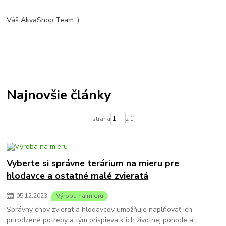
Váš AkvaShop Team :)
Najnovšie články
strana
z 1
Vyberte si správne terárium na mieru pre
hlodavce a ostatné malé zvieratá
05
.
12
.
2023
Výroba na mieru
Správny chov zvierat a hlodavcov umožňuje naplňovať ich
prirodzené potreby a tým prispieva k ich životnej pohode a