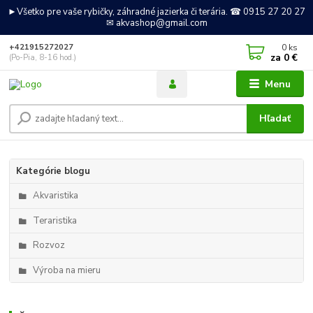
►Všetko pre vaše rybičky, záhradné jazierka či terária. ☎ 0915 27 20 27
✉ akvashop@gmail.com
0
ks
+421915272027
za
0 €
(Po-Pia, 8-16 hod.)
Menu
Hľadať
Kategórie blogu
Akvaristika
Teraristika
Rozvoz
Výroba na mieru