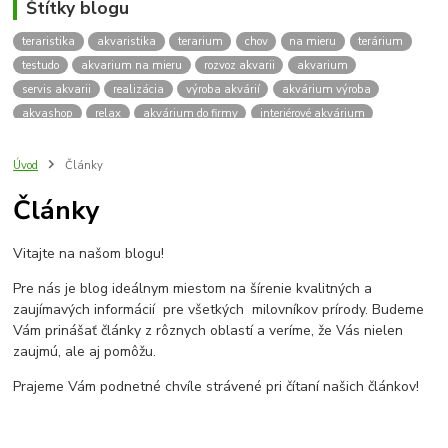
Štítky blogu
teraristika
akvaristika
terarium
chov
na mieru
terárium
testudo
akvarium na mieru
rozvoz akvarii
akvarium
servis akvarii
realizácia
výroba akvárií
akvárium výroba
akvashop
relax
akvárium do firmy
interiérové akvárium
kalkulácia ceny akvária
akvárium rozvoz
akvárium na mieru
insektárium
zátuka na akvárium
paludárium
Úvod
Články
terárium pre korytnačky
stolárska výroba
akváriový komplet
Články
skrinka
podstavec
stolík
pod akvárium
korytnacky
korytnačka
terarium pre
teraria
korytnačka štvorprstá
Vitajte na našom blogu!
Testudo horsfieldii
Korytnačka stepná
suchozemská korytnačka
zriaďovanie terária
terárium na mieru
Pre nás je blog ideálnym miestom na šírenie kvalitných a
terárium pre suchozemskú korytnačku
želva
korytnačky
zaujímavých informácií pre všetkých milovníkov prírody. Budeme
Bratislava
vyroba akvarii
akvarium dovoz
rozvoz akvarií
Vám prinášať články z rôznych oblastí a veríme, že Vás nielen
zaujmú, ale aj pomôžu.
záruka na akvárium
Prajeme Vám podnetné chvíle strávené pri čítaní našich článkov!