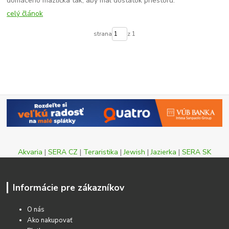
domáceho mazlíčka tak, aby mal dostatok priestoru.
celý článok
strana
z 1
Akvaria
|
SERA CZ
|
Teraristika
|
Jewish
|
Jazierka
|
SERA SK
Informácie pre zákazníkov
O nás
Ako nakupovať