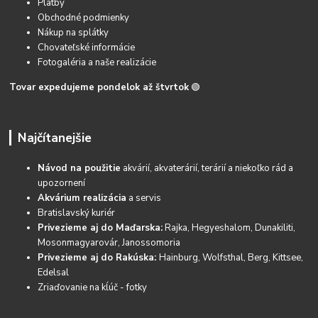
Platby
Obchodné podmienky
Nákup na splátky
Chovateľské informácie
Fotogaléria a naše realizácie
Tovar expedujeme pondelok až štvrtok
🟢
Najčítanejšie
Návod na použitie
akvárií, akvaterárií, terárií a niekoľko rád a
upozornení
Akvárium realizácia
a servis
Bratislavský kuriér
Privezieme aj do Maďarska:
Rajka, Hegyeshalom, Dunakiliti,
Mosonmagyarovár, Janossomoria
Privezieme aj do Rakúska:
Hainburg, Wolfsthal, Berg, Kittsee,
Edelsal
Zriaďovanie na kĺúč - fotky