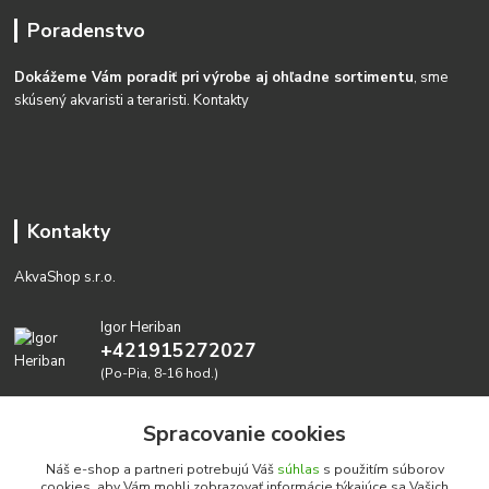
Poradenstvo
Dokážeme Vám poradiť pri výrobe aj ohľadne sortimentu
, sme
skúsený akvaristi a teraristi.
Kontakty
Kontakty
AkvaShop s.r.o.
Igor Heriban
+421915272027
(Po-Pia, 8-16 hod.)
akvashop@gmail.com
Spracovanie cookies
Náš e-shop a partneri potrebujú Váš
súhlas
s použitím súborov
cookies, aby Vám mohli zobrazovať informácie týkajúce sa Vašich