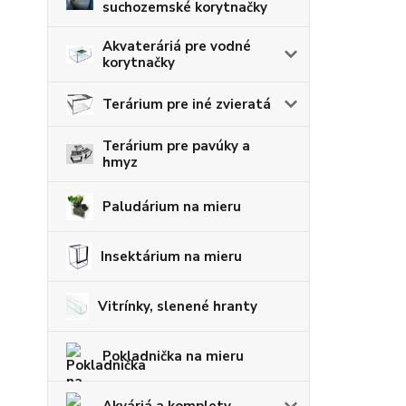
suchozemské korytnačky
Akvateráriá pre vodné
korytnačky
Terárium pre iné zvieratá
Terárium pre pavúky a
hmyz
Paludárium na mieru
Insektárium na mieru
Vitrínky, slenené hranty
Pokladnička na mieru
Akváriá a komplety