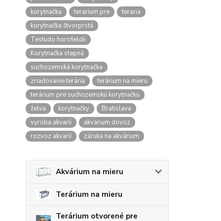
korytnačka
terarium pre
teraria
korytnačka štvorprstá
Testudo horsfieldii
Korytnačka stepná
suchozemská korytnačka
zriaďovanie terária
terárium na mieru
terárium pre suchozemskú korytnačku
želva
korytnačky
Bratislava
vyroba akvarii
akvarium dovoz
rozvoz akvarií
záruka na akvárium
Akvárium na mieru
Terárium na mieru
Terárium otvorené pre