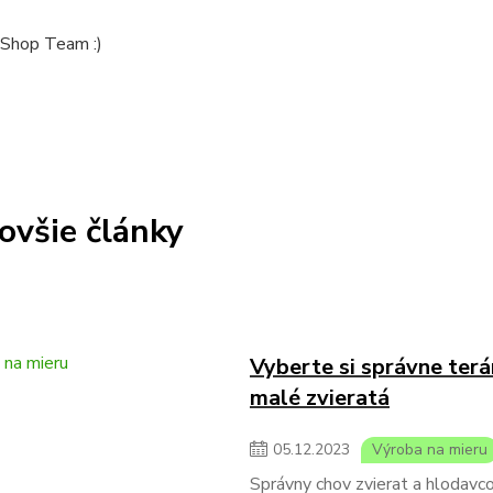
Shop Team :)
ovšie články
Vyberte si správne terá
malé zvieratá
05
.
12
.
2023
Výroba na mieru
Správny chov zvierat a hlodavc