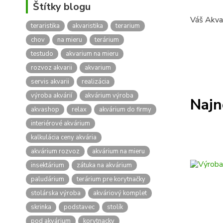
Štítky blogu
Váš Akva
teraristika
akvaristika
terarium
chov
na mieru
terárium
testudo
akvarium na mieru
rozvoz akvarii
akvarium
servis akvarii
realizácia
výroba akvárií
akvárium výroba
Najn
akvashop
relax
akvárium do firmy
interiérové akvárium
kalkulácia ceny akvária
akvárium rozvoz
akvárium na mieru
insektárium
zátuka na akvárium
paludárium
terárium pre korytnačky
stolárska výroba
akváriový komplet
skrinka
podstavec
stolík
pod akvárium
korytnacky