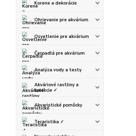
Korene a dekorácie
Ohrievanie pre akvárium
Osvetlenie pre akvárium
Čerpadlá pre akvárium
Analýza vody a testy
Akváriové rastliny a
kolekcie ✓
Akvaristické pomôcky
Teraristika ✓