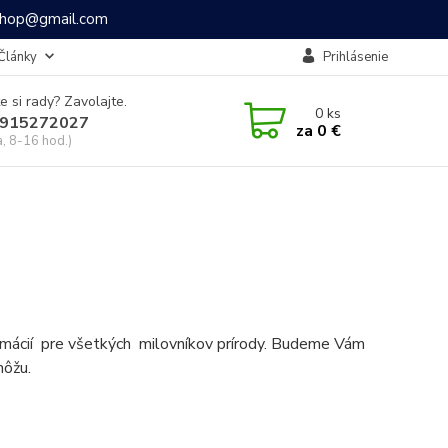
ashop@gmail.com
Články
Prihlásenie
e si rady? Zavolajte.
0
ks
915272027
za
0 €
a, 8-16 hod.)
formácií pre všetkých milovníkov prírody. Budeme Vám
môžu.