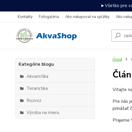
►Všetko pre va
Kontakty
Fotogaléria
Ako nakupovať na splátky
Ako naku
Úvod
Kategórie blogu
Člán
Akvaristika
Teraristika
Vitajte n
Rozvoz
Pre nás j
prinášať 
Výroba na mieru
Prajeme V