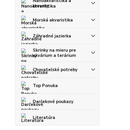
Nanoakvaristika a
krevety
Morská akvaristika
Záhradné jazierka
Skrinky na mieru pre
akvárium a terárium
Chovateľské potreby
Top Ponuka
Darčekové poukazy
Literatúra