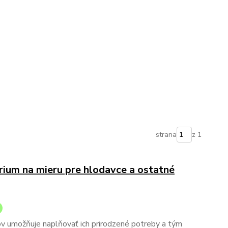
strana
z 1
rium na mieru pre hlodavce a ostatné
ov umožňuje naplňovať ich prirodzené potreby a tým