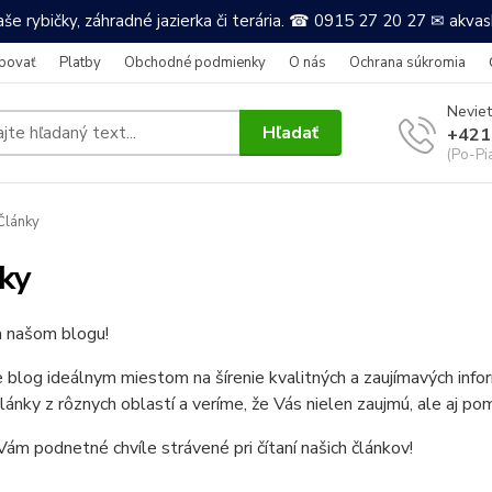
še rybičky, záhradné jazierka či terária. ☎ 0915 27 20 27 ✉ akv
povať
Platby
Obchodné podmienky
O nás
Ochrana súkromia
Neviet
Hľadať
+421
(Po-Pi
Články
ky
a našom blogu!
e blog ideálnym miestom na šírenie kvalitných a zaujímavých in
články z rôznych oblastí a veríme, že Vás nielen zaujmú, ale aj po
ám podnetné chvíle strávené pri čítaní našich článkov!