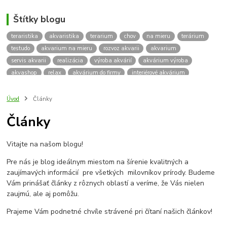
Štítky blogu
teraristika
akvaristika
terarium
chov
na mieru
terárium
testudo
akvarium na mieru
rozvoz akvarii
akvarium
servis akvarii
realizácia
výroba akvárií
akvárium výroba
akvashop
relax
akvárium do firmy
interiérové akvárium
kalkulácia ceny akvária
akvárium rozvoz
akvárium na mieru
insektárium
zátuka na akvárium
paludárium
Úvod
Články
terárium pre korytnačky
stolárska výroba
akváriový komplet
Články
skrinka
podstavec
stolík
pod akvárium
korytnacky
korytnačka
terarium pre
teraria
korytnačka štvorprstá
Vitajte na našom blogu!
Testudo horsfieldii
Korytnačka stepná
suchozemská korytnačka
zriaďovanie terária
terárium na mieru
Pre nás je blog ideálnym miestom na šírenie kvalitných a
terárium pre suchozemskú korytnačku
želva
korytnačky
zaujímavých informácií pre všetkých milovníkov prírody. Budeme
Bratislava
vyroba akvarii
akvarium dovoz
rozvoz akvarií
Vám prinášať články z rôznych oblastí a veríme, že Vás nielen
zaujmú, ale aj pomôžu.
záruka na akvárium
Prajeme Vám podnetné chvíle strávené pri čítaní našich článkov!