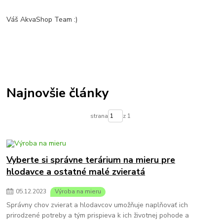
Váš AkvaShop Team :)
Najnovšie články
strana
z 1
Vyberte si správne terárium na mieru pre
hlodavce a ostatné malé zvieratá
05
.
12
.
2023
Výroba na mieru
Správny chov zvierat a hlodavcov umožňuje naplňovať ich
prirodzené potreby a tým prispieva k ich životnej pohode a