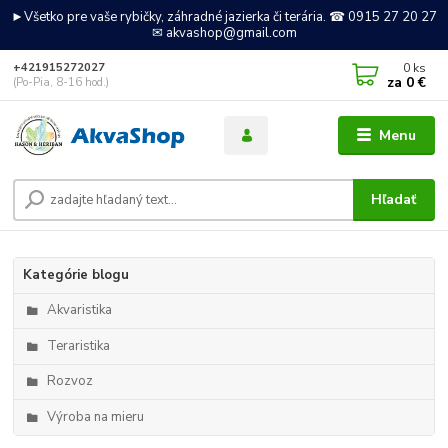
►Všetko pre vaše rybičky, záhradné jazierka či terária. ☎ 0915 27 20 27
✉ akvashop@gmail.com
0
ks
+421915272027
za
0 €
(Po-Pia, 8-16 hod.)
Menu
Hľadať
Kategórie blogu
Akvaristika
Teraristika
Rozvoz
Výroba na mieru