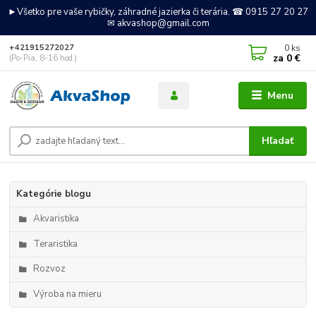
►Všetko pre vaše rybičky, záhradné jazierka či terária. ☎ 0915 27 20 27
✉ akvashop@gmail.com
0
ks
+421915272027
za
0 €
(Po-Pia, 8-16 hod.)
Menu
Hľadať
Kategórie blogu
Akvaristika
Teraristika
Rozvoz
Výroba na mieru