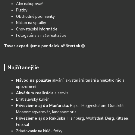
Ako nakupovať
Platby
Obchodné podmienky
Nákup na splátky
Chovateľské informácie
Fotogaléria a naše realizácie
Tovar expedujeme pondelok až štvrtok
🟢
Najčítanejšie
Návod na použitie
akvárií, akvaterárií, terárií a niekoľko rád a
upozornení
Akvárium realizácia
a servis
Bratislavský kuriér
Privezieme aj do Maďarska:
Rajka, Hegyeshalom, Dunakiliti,
Mosonmagyarovár, Janossomoria
Privezieme aj do Rakúska:
Hainburg, Wolfsthal, Berg, Kittsee,
Edelsal
Zriaďovanie na kĺúč - fotky