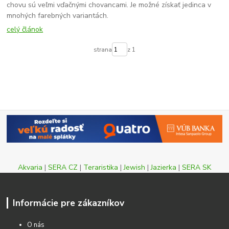
chovu sú veľmi vďačnými chovancami. Je možné získať jedinca v
mnohých farebných variantách.
celý článok
strana
z 1
Akvaria
|
SERA CZ
|
Teraristika
|
Jewish
|
Jazierka
|
SERA SK
Informácie pre zákazníkov
O nás