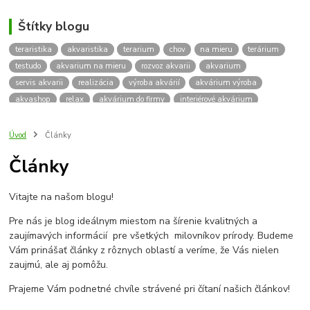
Štítky blogu
teraristika
akvaristika
terarium
chov
na mieru
terárium
testudo
akvarium na mieru
rozvoz akvarii
akvarium
servis akvarii
realizácia
výroba akvárií
akvárium výroba
akvashop
relax
akvárium do firmy
interiérové akvárium
kalkulácia ceny akvária
akvárium rozvoz
akvárium na mieru
insektárium
zátuka na akvárium
paludárium
Úvod
Články
terárium pre korytnačky
stolárska výroba
akváriový komplet
Články
skrinka
podstavec
stolík
pod akvárium
korytnacky
korytnačka
terarium pre
teraria
korytnačka štvorprstá
Vitajte na našom blogu!
Testudo horsfieldii
Korytnačka stepná
suchozemská korytnačka
zriaďovanie terária
terárium na mieru
Pre nás je blog ideálnym miestom na šírenie kvalitných a
terárium pre suchozemskú korytnačku
želva
korytnačky
zaujímavých informácií pre všetkých milovníkov prírody. Budeme
Bratislava
vyroba akvarii
akvarium dovoz
rozvoz akvarií
Vám prinášať články z rôznych oblastí a veríme, že Vás nielen
zaujmú, ale aj pomôžu.
záruka na akvárium
Prajeme Vám podnetné chvíle strávené pri čítaní našich článkov!