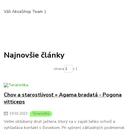
Váš AkvaShop Team :)
Najnovšie články
strana
z 1
Chov a starostlivosť » Agama bradatá - Pogona
vitticeps
19
.
03
.
2023
Teraristika
Veľmi obľúbený druh jaštera, ktorý sa v zajatí ľahko ochočí a
vyhľadáva kontakt s človekom. Pri splnení základných podmienok