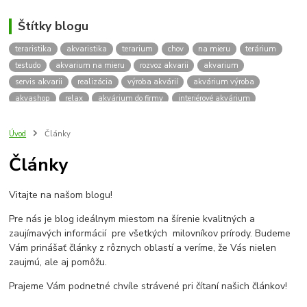
Štítky blogu
teraristika
akvaristika
terarium
chov
na mieru
terárium
testudo
akvarium na mieru
rozvoz akvarii
akvarium
servis akvarii
realizácia
výroba akvárií
akvárium výroba
akvashop
relax
akvárium do firmy
interiérové akvárium
kalkulácia ceny akvária
akvárium rozvoz
akvárium na mieru
insektárium
zátuka na akvárium
paludárium
Úvod
Články
terárium pre korytnačky
stolárska výroba
akváriový komplet
Články
skrinka
podstavec
stolík
pod akvárium
korytnacky
korytnačka
terarium pre
teraria
korytnačka štvorprstá
Vitajte na našom blogu!
Testudo horsfieldii
Korytnačka stepná
suchozemská korytnačka
zriaďovanie terária
terárium na mieru
Pre nás je blog ideálnym miestom na šírenie kvalitných a
terárium pre suchozemskú korytnačku
želva
korytnačky
zaujímavých informácií pre všetkých milovníkov prírody. Budeme
Bratislava
vyroba akvarii
akvarium dovoz
rozvoz akvarií
Vám prinášať články z rôznych oblastí a veríme, že Vás nielen
zaujmú, ale aj pomôžu.
záruka na akvárium
Prajeme Vám podnetné chvíle strávené pri čítaní našich článkov!