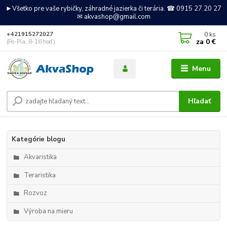
►Všetko pre vaše rybičky, záhradné jazierka či terária. ☎ 0915 27 20 27
✉ akvashop@gmail.com
0
ks
+421915272027
za
0 €
(Po-Pia, 8-16 hod.)
Menu
Hľadať
Kategórie blogu
Akvaristika
Teraristika
Rozvoz
Výroba na mieru