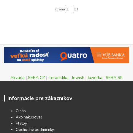
strana
z 1
Akvaria
|
SERA CZ
|
Teraristika
|
Jewish
|
Jazierka
|
SERA SK
Informácie pre zákazníkov
O nás
Ako nakupovať
Platby
Obchodné podmienky