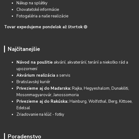
Nákup na splátky
Chovateľské informácie
Fotogaléria a naše realizácie
Tovar expedujeme pondelok až štvrtok
🟢
Najčítanejšie
Návod na použitie
akvárií, akvaterárií, terárií a niekoľko rád a
upozornení
Akvárium realizácia
a servis
Bratislavský kuriér
Privezieme aj do Maďarska:
Rajka, Hegyeshalom, Dunakiliti,
Mosonmagyarovár, Janossomoria
Privezieme aj do Rakúska:
Hainburg, Wolfsthal, Berg, Kittsee,
Edelsal
Zriaďovanie na kĺúč - fotky
Poradenstvo