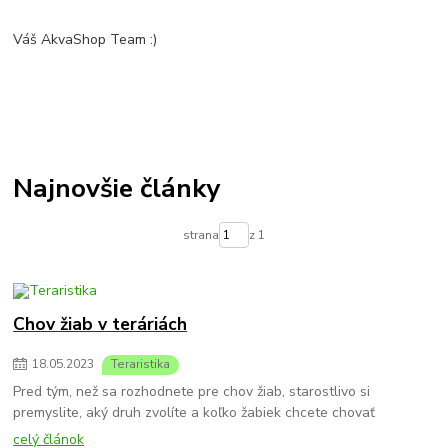
Váš AkvaShop Team :)
Najnovšie články
strana
z 1
Chov žiab v teráriách
18
.
05
.
2023
Teraristika
Pred tým, než sa rozhodnete pre chov žiab, starostlivo si
premyslite, aký druh zvolíte a koľko žabiek chcete chovať
celý článok