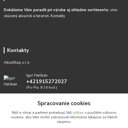
Dokážeme Vám poradiť pri výrobe aj ohľadne sortimentu
, sme
skúsený akvaristi a teraristi.
Kontakty
Kontakty
AkvaShop s.r.o.
Igor Heriban
+421915272027
(Po-Pia, 8-16 hod.)
akvashop@gmail.com
Spracovanie cookies
Náš e-shop a partneri potrebujú Váš
súhlas
s použitím súborov
cookies, aby Vám mohli zobrazovať informácie týkajúce sa Vašich
záujmov.