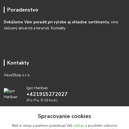
Poradenstvo
Dokážeme Vám poradiť pri výrobe aj ohľadne sortimentu
, sme
skúsený akvaristi a teraristi.
Kontakty
Kontakty
AkvaShop s.r.o.
Igor Heriban
+421915272027
(Po-Pia, 8-16 hod.)
akvashop@gmail.com
Spracovanie cookies
Náš e-shop a partneri potrebujú Váš
súhlas
s použitím súborov