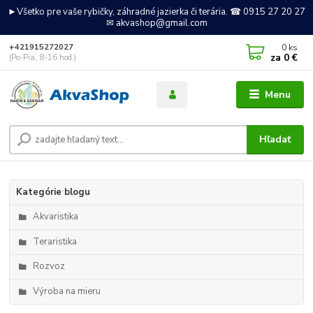
►Všetko pre vaše rybičky, záhradné jazierka či terária. ☎ 0915 27 20 27
✉ akvashop@gmail.com
0
ks
+421915272027
za
0 €
(Po-Pia, 8-16 hod.)
Menu
Hľadať
Kategórie blogu
Akvaristika
Teraristika
Rozvoz
Výroba na mieru