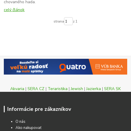
chovaného hada.
celý článok
strana
z 1
Akvaria
|
SERA CZ
|
Teraristika
|
Jewish
|
Jazierka
|
SERA SK
Informácie pre zákazníkov
O nás
Ako nakupovať