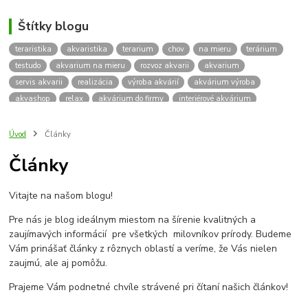
Štítky blogu
teraristika
akvaristika
terarium
chov
na mieru
terárium
testudo
akvarium na mieru
rozvoz akvarii
akvarium
servis akvarii
realizácia
výroba akvárií
akvárium výroba
akvashop
relax
akvárium do firmy
interiérové akvárium
kalkulácia ceny akvária
akvárium rozvoz
akvárium na mieru
insektárium
zátuka na akvárium
paludárium
Úvod
Články
terárium pre korytnačky
stolárska výroba
akváriový komplet
Články
skrinka
podstavec
stolík
pod akvárium
korytnacky
korytnačka
terarium pre
teraria
korytnačka štvorprstá
Vitajte na našom blogu!
Testudo horsfieldii
Korytnačka stepná
suchozemská korytnačka
zriaďovanie terária
terárium na mieru
Pre nás je blog ideálnym miestom na šírenie kvalitných a
terárium pre suchozemskú korytnačku
želva
korytnačky
zaujímavých informácií pre všetkých milovníkov prírody. Budeme
Bratislava
vyroba akvarii
akvarium dovoz
rozvoz akvarií
Vám prinášať články z rôznych oblastí a veríme, že Vás nielen
zaujmú, ale aj pomôžu.
záruka na akvárium
Prajeme Vám podnetné chvíle strávené pri čítaní našich článkov!