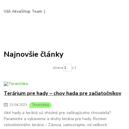
Váš AkvaShop Team :)
Najnovšie články
strana
z 1
Terárium pre hady – chov hada pre začiatočníkov
15
.
04
.
2023
Teraristika
Aké hady a teráriá sú vhodné pre začínajúceho chovateľa?
Parametre a vybavenie a druhy terária pre hady. Rozmer
celosklenného terária – Závisia, samozrejme, od veľkosti