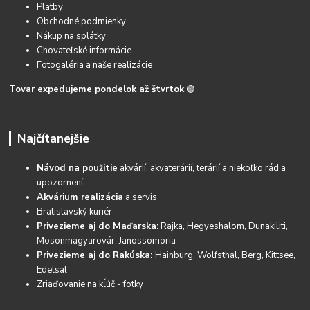
Platby
Obchodné podmienky
Nákup na splátky
Chovateľské informácie
Fotogaléria a naše realizácie
Tovar expedujeme pondelok až štvrtok
🟢
Najčítanejšie
Návod na použitie
akvárií, akvaterárií, terárií a niekoľko rád a
upozornení
Akvárium realizácia
a servis
Bratislavský kuriér
Privezieme aj do Maďarska:
Rajka, Hegyeshalom, Dunakiliti,
Mosonmagyarovár, Janossomoria
Privezieme aj do Rakúska:
Hainburg, Wolfsthal, Berg, Kittsee,
Edelsal
Zriaďovanie na kĺúč - fotky