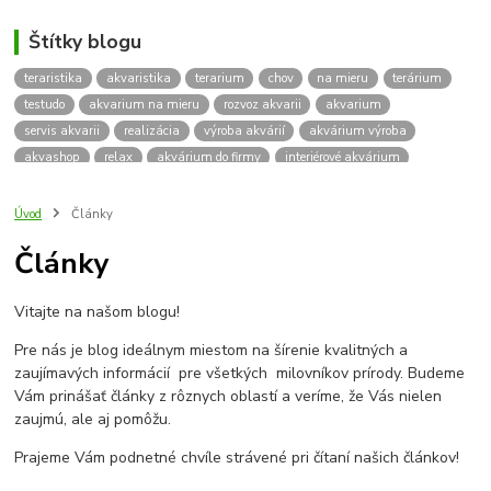
Štítky blogu
teraristika
akvaristika
terarium
chov
na mieru
terárium
testudo
akvarium na mieru
rozvoz akvarii
akvarium
servis akvarii
realizácia
výroba akvárií
akvárium výroba
akvashop
relax
akvárium do firmy
interiérové akvárium
kalkulácia ceny akvária
akvárium rozvoz
akvárium na mieru
insektárium
zátuka na akvárium
paludárium
Úvod
Články
terárium pre korytnačky
stolárska výroba
akváriový komplet
Články
skrinka
podstavec
stolík
pod akvárium
korytnacky
korytnačka
terarium pre
teraria
korytnačka štvorprstá
Vitajte na našom blogu!
Testudo horsfieldii
Korytnačka stepná
suchozemská korytnačka
zriaďovanie terária
terárium na mieru
Pre nás je blog ideálnym miestom na šírenie kvalitných a
terárium pre suchozemskú korytnačku
želva
korytnačky
zaujímavých informácií pre všetkých milovníkov prírody. Budeme
Bratislava
vyroba akvarii
akvarium dovoz
rozvoz akvarií
Vám prinášať články z rôznych oblastí a veríme, že Vás nielen
zaujmú, ale aj pomôžu.
záruka na akvárium
Prajeme Vám podnetné chvíle strávené pri čítaní našich článkov!