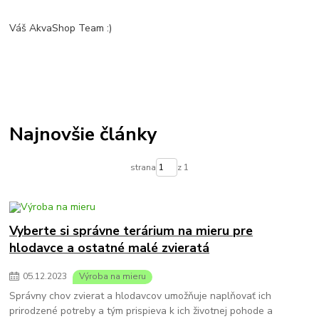
Váš AkvaShop Team :)
Najnovšie články
strana
z 1
Vyberte si správne terárium na mieru pre
hlodavce a ostatné malé zvieratá
05
.
12
.
2023
Výroba na mieru
Správny chov zvierat a hlodavcov umožňuje naplňovať ich
prirodzené potreby a tým prispieva k ich životnej pohode a