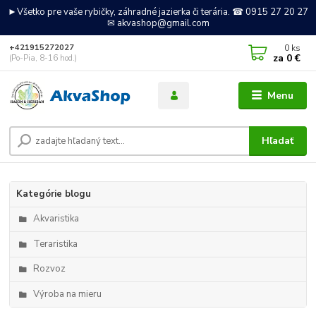
►Všetko pre vaše rybičky, záhradné jazierka či terária. ☎ 0915 27 20 27
✉ akvashop@gmail.com
0
ks
+421915272027
za
0 €
(Po-Pia, 8-16 hod.)
Menu
Hľadať
Kategórie blogu
Akvaristika
Teraristika
Rozvoz
Výroba na mieru