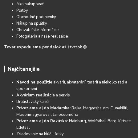
Ako nakupovať
Platby
Obchodné podmienky
Nákup na splátky
Chovateľské informácie
Fotogaléria a naše realizácie
Tovar expedujeme pondelok až štvrtok
🟢
Najčítanejšie
Návod na použitie
akvárií, akvaterárií, terárií a niekoľko rád a
upozornení
Akvárium realizácia
a servis
Bratislavský kuriér
Privezieme aj do Maďarska:
Rajka, Hegyeshalom, Dunakiliti,
Mosonmagyarovár, Janossomoria
Privezieme aj do Rakúska:
Hainburg, Wolfsthal, Berg, Kittsee,
Edelsal
Zriaďovanie na kĺúč - fotky