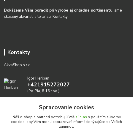
Dokážeme Vám poradiť pri výrobe aj ohľadne sortimentu
, sme
skúsený akvaristi a teraristi.
Kontakty
Kontakty
AkvaShop s.r.o.
Igor Heriban
+421915272027
(Po-Pia, 8-16 hod.)
akvashop@gmail.com
Spracovanie cookies
Náš e-shop a partneri potrebujú Váš
súhlas
s použitím súborov
cookies, aby Vám mohli zobrazovať informácie týkajúce sa Vašich
záujmov.