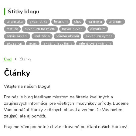
Štítky blogu
teraristika
akvaristika
terarium
chov
na mieru
terárium
testudo
akvarium na mieru
rozvoz akvarii
akvarium
servis akvarii
realizácia
výroba akvárií
akvárium výroba
akvashop
relax
akvárium do firmy
interiérové akvárium
kalkulácia ceny akvária
akvárium rozvoz
akvárium na mieru
insektárium
zátuka na akvárium
paludárium
Úvod
Články
terárium pre korytnačky
stolárska výroba
akváriový komplet
Články
skrinka
podstavec
stolík
pod akvárium
korytnacky
korytnačka
terarium pre
teraria
korytnačka štvorprstá
Vitajte na našom blogu!
Testudo horsfieldii
Korytnačka stepná
suchozemská korytnačka
zriaďovanie terária
terárium na mieru
Pre nás je blog ideálnym miestom na šírenie kvalitných a
terárium pre suchozemskú korytnačku
želva
korytnačky
zaujímavých informácií pre všetkých milovníkov prírody. Budeme
Bratislava
vyroba akvarii
akvarium dovoz
rozvoz akvarií
Vám prinášať články z rôznych oblastí a veríme, že Vás nielen
zaujmú, ale aj pomôžu.
záruka na akvárium
Prajeme Vám podnetné chvíle strávené pri čítaní našich článkov!