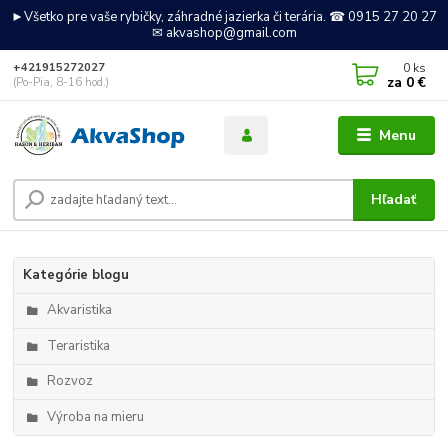
►Všetko pre vaše rybičky, záhradné jazierka či terária. ☎ 0915 27 20 27
✉ akvashop@gmail.com
0
ks
+421915272027
za
0 €
(Po-Pia, 8-16 hod.)
Menu
Hľadať
Kategórie blogu
Akvaristika
Teraristika
Rozvoz
Výroba na mieru