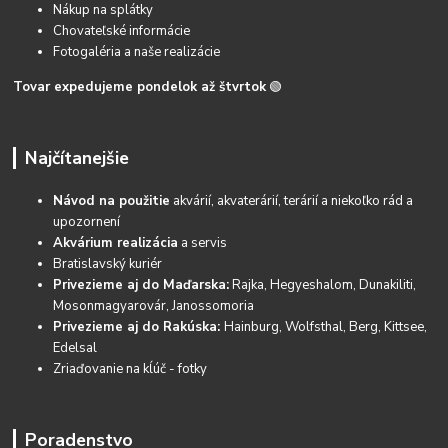
Nákup na splátky
Chovateľské informácie
Fotogaléria a naše realizácie
Tovar expedujeme pondelok až štvrtok
🟢
Najčítanejšie
Návod na použitie
akvárií, akvaterárií, terárií a niekoľko rád a
upozornení
Akvárium realizácia
a servis
Bratislavský kuriér
Privezieme aj do Maďarska:
Rajka, Hegyeshalom, Dunakiliti,
Mosonmagyarovár, Janossomoria
Privezieme aj do Rakúska:
Hainburg, Wolfsthal, Berg, Kittsee,
Edelsal
Zriaďovanie na kĺúč - fotky
Poradenstvo