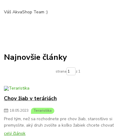
Váš AkvaShop Team :)
Najnovšie články
strana
z 1
Chov žiab v teráriách
18
.
05
.
2023
Teraristika
Pred tým, než sa rozhodnete pre chov žiab, starostlivo si
premyslite, aký druh zvolíte a koľko žabiek chcete chovať
celý článok