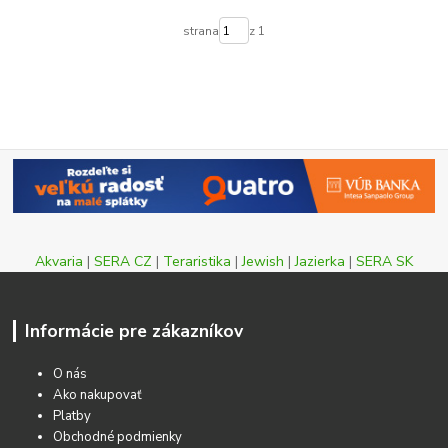
strana
z 1
Akvaria
|
SERA CZ
|
Teraristika
|
Jewish
|
Jazierka
|
SERA SK
Informácie pre zákazníkov
O nás
Ako nakupovať
Platby
Obchodné podmienky