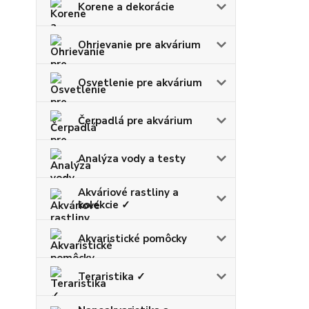
Korene a dekorácie
Ohrievanie pre akvárium
Osvetlenie pre akvárium
Čerpadlá pre akvárium
Analýza vody a testy
Akváriové rastliny a
kolekcie ✓
Akvaristické pomôcky
Teraristika ✓