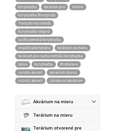
korytnačka
terarium pre
teraria
korytnačka štvorprstá
Testudo horsfieldii
Korytnačka stepná
suchozemská korytnačka
zriaďovanie terária
terárium na mieru
terárium pre suchozemskú korytnačku
želva
korytnačky
Bratislava
vyroba akvarii
akvarium dovoz
rozvoz akvarií
záruka na akvárium
Akvárium na mieru
Terárium na mieru
Terárium otvorené pre