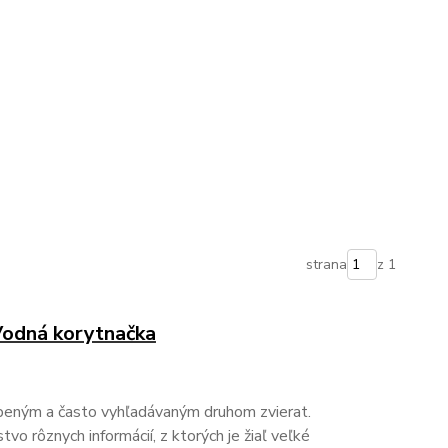
strana
z 1
 Vodná korytnačka
úbeným a často vyhľadávaným druhom zvierat.
o rôznych informácií, z ktorých je žiaľ veľké