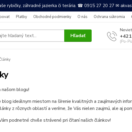
še rybičky, záhradné jazierka či terária. ☎ 0915 27 20 27 ✉ akv
povať
Platby
Obchodné podmienky
O nás
Ochrana súkromia
Neviet
Hľadať
+421
(Po-Pi
Články
ky
a našom blogu!
e blog ideálnym miestom na šírenie kvalitných a zaujímavých in
články z rôznych oblastí a veríme, že Vás nielen zaujmú, ale aj po
ám podnetné chvíle strávené pri čítaní našich článkov!