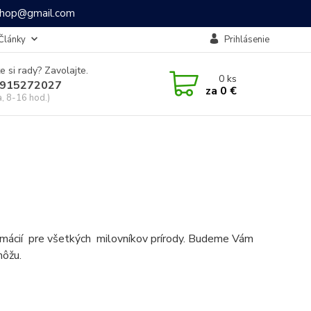
ashop@gmail.com
Články
Prihlásenie
e si rady? Zavolajte.
0
ks
915272027
za
0 €
a, 8-16 hod.)
formácií pre všetkých milovníkov prírody. Budeme Vám
môžu.