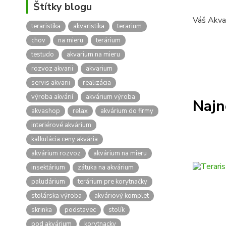
Štítky blogu
Váš Akva
teraristika
akvaristika
terarium
chov
na mieru
terárium
testudo
akvarium na mieru
rozvoz akvarii
akvarium
servis akvarii
realizácia
výroba akvárií
akvárium výroba
Najn
akvashop
relax
akvárium do firmy
interiérové akvárium
kalkulácia ceny akvária
akvárium rozvoz
akvárium na mieru
insektárium
zátuka na akvárium
paludárium
terárium pre korytnačky
stolárska výroba
akváriový komplet
skrinka
podstavec
stolík
pod akvárium
korytnacky