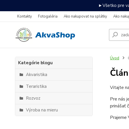
►Všetko pre va
Kontakty
Fotogaléria
Ako nakupovať na splátky
Ako naku
Úvod
Kategórie blogu
Člán
Akvaristika
Teraristika
Vitajte n
Rozvoz
Pre nás j
prinášať 
Výroba na mieru
Prajeme V