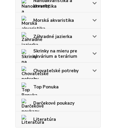
Nanoakvaristika a
krevety
Morská akvaristika
Záhradné jazierka
Skrinky na mieru pre
akvárium a terárium
Chovateľské potreby
Top Ponuka
Darčekové poukazy
Literatúra