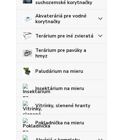
suchozemské korytnačky
Akvateráriá pre vodné
korytnačky
Terárium pre iné zvieratá
Terárium pre pavúky a
hmyz
Paludárium na mieru
Insektárium na mieru
Vitrínky, slenené hranty
Pokladnička na mieru
Akváriá a komplety