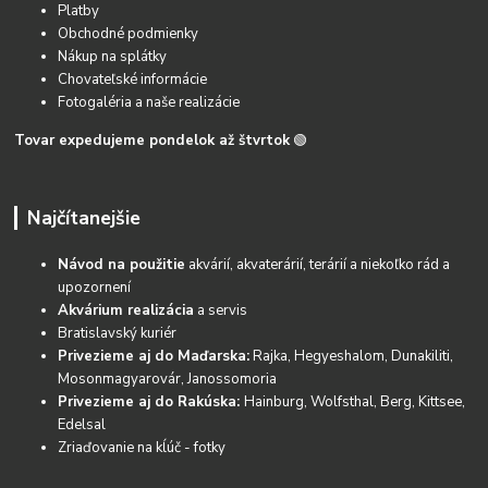
Platby
Obchodné podmienky
Nákup na splátky
Chovateľské informácie
Fotogaléria a naše realizácie
Tovar expedujeme pondelok až štvrtok
🟢
Najčítanejšie
Návod na použitie
akvárií, akvaterárií, terárií a niekoľko rád a
upozornení
Akvárium realizácia
a servis
Bratislavský kuriér
Privezieme aj do Maďarska:
Rajka, Hegyeshalom, Dunakiliti,
Mosonmagyarovár, Janossomoria
Privezieme aj do Rakúska:
Hainburg, Wolfsthal, Berg, Kittsee,
Edelsal
Zriaďovanie na kĺúč - fotky