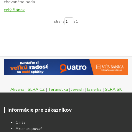
chovaného hada.
celý článok
strana
z 1
Akvaria
|
SERA CZ
|
Teraristika
|
Jewish
|
Jazierka
|
SERA SK
Informácie pre zákazníkov
O nás
Ako nakupovať