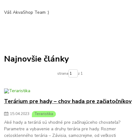
Váš AkvaShop Team :)
Najnovšie články
strana
z 1
Terárium pre hady – chov hada pre začiatočníkov
15
.
04
.
2023
Teraristika
Aké hady a teráriá sú vhodné pre začínajúceho chovateľa?
Parametre a vybavenie a druhy terária pre hady. Rozmer
celosklenného terária – Závisia, samozrejme, od veľkosti