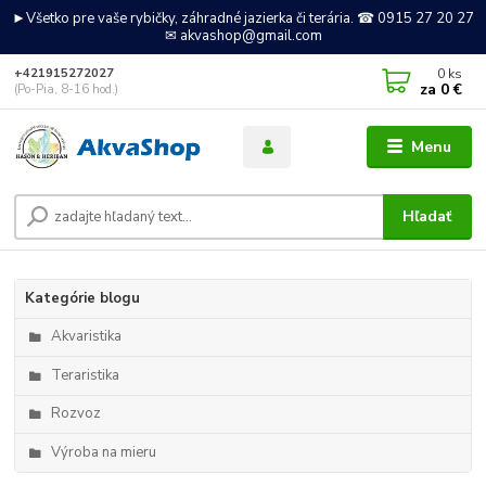
►Všetko pre vaše rybičky, záhradné jazierka či terária. ☎ 0915 27 20 27
✉ akvashop@gmail.com
0
ks
+421915272027
za
0 €
(Po-Pia, 8-16 hod.)
Menu
Hľadať
Kategórie blogu
Akvaristika
Teraristika
Rozvoz
Výroba na mieru