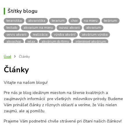
Štítky blogu
teraristika
akvaristika
terarium
chov
na mieru
terárium
testudo
akvarium na mieru
rozvoz akvarii
akvarium
servis akvarii
realizácia
výroba akvárií
akvárium výroba
akvashop
relax
akvárium do firmy
interiérové akvárium
kalkulácia ceny akvária
akvárium rozvoz
akvárium na mieru
insektárium
zátuka na akvárium
paludárium
Úvod
Články
terárium pre korytnačky
stolárska výroba
akváriový komplet
Články
skrinka
podstavec
stolík
pod akvárium
korytnacky
korytnačka
terarium pre
teraria
korytnačka štvorprstá
Vitajte na našom blogu!
Testudo horsfieldii
Korytnačka stepná
suchozemská korytnačka
zriaďovanie terária
terárium na mieru
Pre nás je blog ideálnym miestom na šírenie kvalitných a
terárium pre suchozemskú korytnačku
želva
korytnačky
zaujímavých informácií pre všetkých milovníkov prírody. Budeme
Bratislava
vyroba akvarii
akvarium dovoz
rozvoz akvarií
Vám prinášať články z rôznych oblastí a veríme, že Vás nielen
zaujmú, ale aj pomôžu.
záruka na akvárium
Prajeme Vám podnetné chvíle strávené pri čítaní našich článkov!