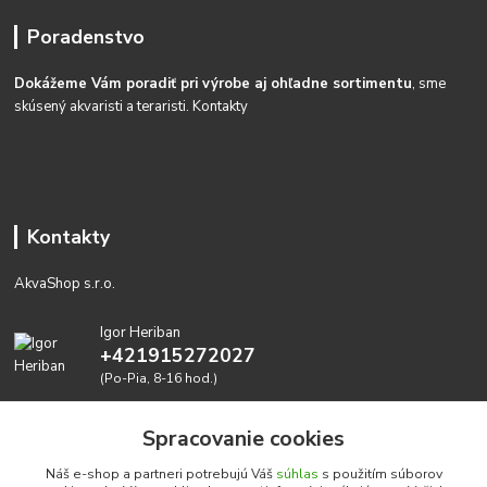
Poradenstvo
Dokážeme Vám poradiť pri výrobe aj ohľadne sortimentu
, sme
skúsený akvaristi a teraristi.
Kontakty
Kontakty
AkvaShop s.r.o.
Igor Heriban
+421915272027
(Po-Pia, 8-16 hod.)
akvashop@gmail.com
Spracovanie cookies
Náš e-shop a partneri potrebujú Váš
súhlas
s použitím súborov