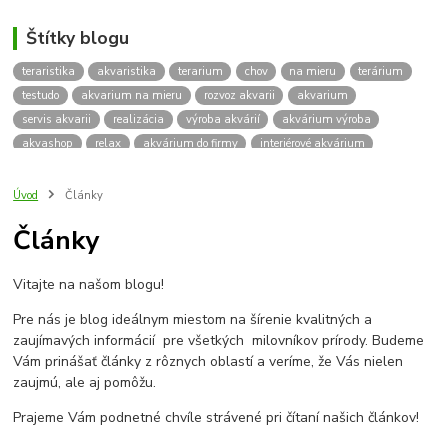
Štítky blogu
teraristika
akvaristika
terarium
chov
na mieru
terárium
testudo
akvarium na mieru
rozvoz akvarii
akvarium
servis akvarii
realizácia
výroba akvárií
akvárium výroba
akvashop
relax
akvárium do firmy
interiérové akvárium
kalkulácia ceny akvária
akvárium rozvoz
akvárium na mieru
insektárium
zátuka na akvárium
paludárium
Úvod
Články
terárium pre korytnačky
stolárska výroba
akváriový komplet
Články
skrinka
podstavec
stolík
pod akvárium
korytnacky
korytnačka
terarium pre
teraria
korytnačka štvorprstá
Vitajte na našom blogu!
Testudo horsfieldii
Korytnačka stepná
suchozemská korytnačka
zriaďovanie terária
terárium na mieru
Pre nás je blog ideálnym miestom na šírenie kvalitných a
terárium pre suchozemskú korytnačku
želva
korytnačky
zaujímavých informácií pre všetkých milovníkov prírody. Budeme
Bratislava
vyroba akvarii
akvarium dovoz
rozvoz akvarií
Vám prinášať články z rôznych oblastí a veríme, že Vás nielen
zaujmú, ale aj pomôžu.
záruka na akvárium
Prajeme Vám podnetné chvíle strávené pri čítaní našich článkov!