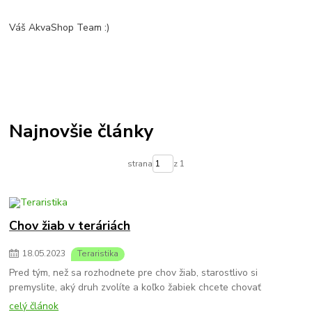
Váš AkvaShop Team :)
Najnovšie články
strana
z 1
Chov žiab v teráriách
18
.
05
.
2023
Teraristika
Pred tým, než sa rozhodnete pre chov žiab, starostlivo si
premyslite, aký druh zvolíte a koľko žabiek chcete chovať
celý článok