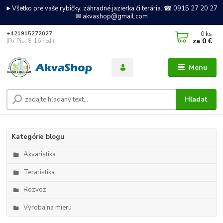
►Všetko pre vaše rybičky, záhradné jazierka či terária. ☎ 0915 27 20 27
✉ akvashop@gmail.com
0
ks
+421915272027
za
0 €
(Po-Pia, 8-16 hod.)
Menu
Hľadať
Kategórie blogu
Akvaristika
Teraristika
Rozvoz
Výroba na mieru