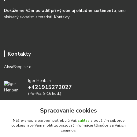
Dokážeme Vám poradiť pri výrobe aj ohľadne sortimentu
, sme
skúsený akvaristi a teraristi.
Kontakty
Kontakty
AkvaShop s.r.o.
Igor Heriban
+421915272027
(Po-Pia, 8-16 hod.)
akvashop@gmail.com
Spracovanie cookies
Náš e-shop a partneri potrebujú Váš
súhlas
s použitím súborov
cookies, aby Vám mohli zobrazovať informácie týkajúce sa Vašich
záujmov.