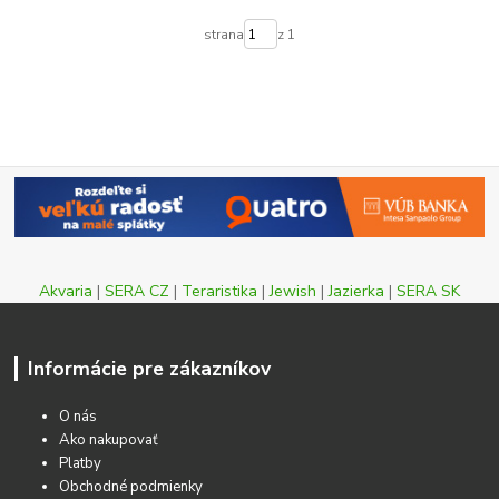
strana
z 1
Akvaria
|
SERA CZ
|
Teraristika
|
Jewish
|
Jazierka
|
SERA SK
Informácie pre zákazníkov
O nás
Ako nakupovať
Platby
Obchodné podmienky