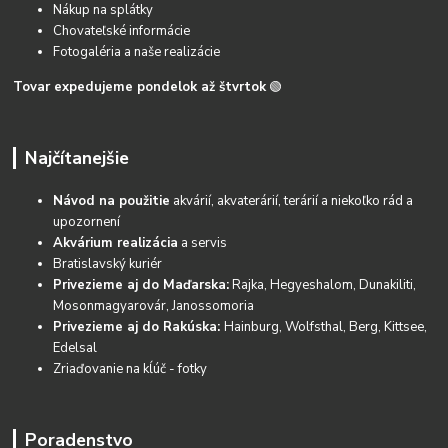
Nákup na splátky
Chovateľské informácie
Fotogaléria a naše realizácie
Tovar expedujeme pondelok až štvrtok
🟢
Najčítanejšie
Návod na použitie
akvárií, akvaterárií, terárií a niekoľko rád a
upozornení
Akvárium realizácia
a servis
Bratislavský kuriér
Privezieme aj do Maďarska:
Rajka, Hegyeshalom, Dunakiliti,
Mosonmagyarovár, Janossomoria
Privezieme aj do Rakúska:
Hainburg, Wolfsthal, Berg, Kittsee,
Edelsal
Zriaďovanie na kĺúč - fotky
Poradenstvo