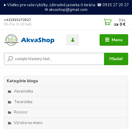
►Všetko pre vaše rybičky, záhradné jazierka či terária. ☎ 0915 27 20 27
✉ akvashop@gmail.com
0
ks
+421915272027
za
0 €
(Po-Pia, 8-16 hod.)
Menu
Hľadať
Kategórie blogu
Akvaristika
Teraristika
Rozvoz
Výroba na mieru