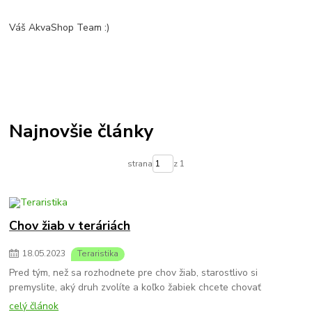
Váš AkvaShop Team :)
Najnovšie články
strana
z 1
Chov žiab v teráriách
18
.
05
.
2023
Teraristika
Pred tým, než sa rozhodnete pre chov žiab, starostlivo si
premyslite, aký druh zvolíte a koľko žabiek chcete chovať
celý článok