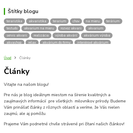
Štítky blogu
teraristika
akvaristika
terarium
chov
na mieru
terárium
testudo
akvarium na mieru
rozvoz akvarii
akvarium
servis akvarii
realizácia
výroba akvárií
akvárium výroba
akvashop
relax
akvárium do firmy
interiérové akvárium
kalkulácia ceny akvária
akvárium rozvoz
akvárium na mieru
insektárium
zátuka na akvárium
paludárium
Úvod
Články
terárium pre korytnačky
stolárska výroba
akváriový komplet
Články
skrinka
podstavec
stolík
pod akvárium
korytnacky
korytnačka
terarium pre
teraria
korytnačka štvorprstá
Vitajte na našom blogu!
Testudo horsfieldii
Korytnačka stepná
suchozemská korytnačka
zriaďovanie terária
terárium na mieru
Pre nás je blog ideálnym miestom na šírenie kvalitných a
terárium pre suchozemskú korytnačku
želva
korytnačky
zaujímavých informácií pre všetkých milovníkov prírody. Budeme
Bratislava
vyroba akvarii
akvarium dovoz
rozvoz akvarií
Vám prinášať články z rôznych oblastí a veríme, že Vás nielen
zaujmú, ale aj pomôžu.
záruka na akvárium
Prajeme Vám podnetné chvíle strávené pri čítaní našich článkov!