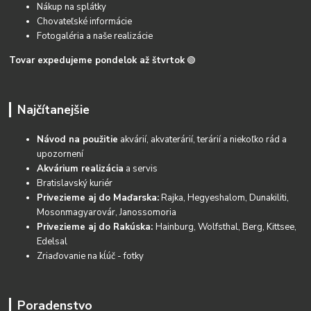
Nákup na splátky
Chovateľské informácie
Fotogaléria a naše realizácie
Tovar expedujeme pondelok až štvrtok
🟢
Najčítanejšie
Návod na použitie
akvárií, akvaterárií, terárií a niekoľko rád a
upozornení
Akvárium realizácia
a servis
Bratislavský kuriér
Privezieme aj do Maďarska:
Rajka, Hegyeshalom, Dunakiliti,
Mosonmagyarovár, Janossomoria
Privezieme aj do Rakúska:
Hainburg, Wolfsthal, Berg, Kittsee,
Edelsal
Zriaďovanie na kĺúč - fotky
Poradenstvo