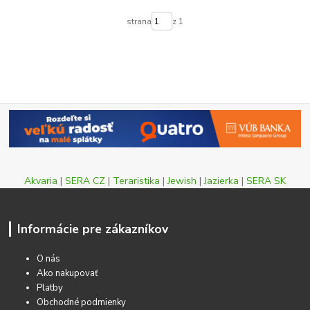
strana
z 1
Akvaria
|
SERA CZ
|
Teraristika
|
Jewish
|
Jazierka
|
SERA SK
Informácie pre zákazníkov
O nás
Ako nakupovať
Platby
Obchodné podmienky