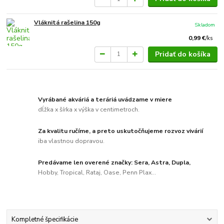
Vláknitá rašelina 150g
Skladom
0,99 €
/
ks
Pridať do košíka
Vyrábané akváriá a teráriá uvádzame v miere
dĺžka x šírka x výška v centimetroch.
Za kvalitu ručíme, a preto uskutočňujeme rozvoz vivárií
iba vlastnou dopravou.
Predávame len overené značky: Sera, Astra, Dupla,
Hobby, Tropical, Rataj, Oase, Penn Plax...
Kompletné špecifikácie