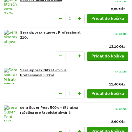
skladom
6,60 €
/
ks
Pridať do košíka
Sera siporax algovec Professional
skladom
210g
13,10 €
/
ks
Pridať do košíka
Sera siporax Nitrat-mínus
skladom
Professional 500ml
11,40 €
/
ks
Pridať do košíka
sera Super Peat 500 g – filtračná
skladom
rašelina pre tropické akváriá
8,60 €
/
ks
Pridať do košíka