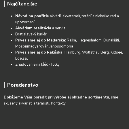
Najčítanejšie
Návod na použitie
akvárií, akvaterárií, terárií a niekoľko rád a
upozornení
Akvárium realizácia
a servis
Bratislavský kuriér
Privezieme aj do Maďarska:
Rajka, Hegyeshalom, Dunakiliti,
Mosonmagyarovár, Janossomoria
Privezieme aj do Rakúska:
Hainburg, Wolfsthal, Berg, Kittsee,
Edelsal
Zriaďovanie na kĺúč - fotky
Poradenstvo
Dokážeme Vám poradiť pri výrobe aj ohľadne sortimentu
, sme
skúsený akvaristi a teraristi.
Kontakty