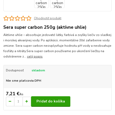
Ohodnotiť produkt
Sera super carbon 250g (aktívne uhlie)
Aktívne uhlie – absorbuje jedovaté látky, farbivá a zvyšky liečiv zo sladkej
i morskej akvarijnej vody. Po aplikácii, momentálne žlté zafarbenie vody
zmizne. Sera super carbon neovplyvňuje hodnotu pH vody a neobsahuje
fosfáty a nitráty.Sera super carbon používame po ukončení liečby na
odstránenie z...
celý popis
Dostupnosť
skladom
Nie sme platcovia DPH
7,21 €
/
ks
Pridať do košíka