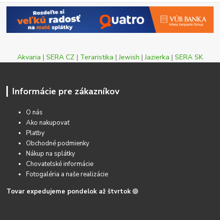
Akvaria
|
SERA CZ
|
Teraristika
|
Jewish
|
Jazierka
|
SERA SK
Informácie pre zákazníkov
O nás
Ako nakupovať
Platby
Obchodné podmienky
Nákup na splátky
Chovateľské informácie
Fotogaléria a naše realizácie
Tovar expedujeme pondelok až štvrtok
🟢