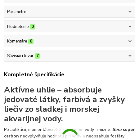
Parametre
Hodnotenie
0
Komentáre
0
Súvisiaci tovar
7
Kompletné špecifikácie
Aktívne uhlie – absorbuje
jedovaté látky, farbivá a zvyšky
liečiv zo sladkej i morskej
akvarijnej vody.
Po aplikácii, momentálne žlté zafarbenie vody zmizne.
Sera
super
carbon
neovplyvňuje hodnotu pH vody a neobsahuje fosfáty