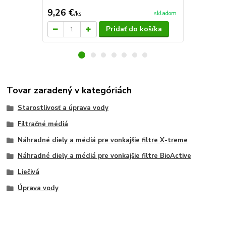
Ušetríte 2,84
9,26 €
74,16 €
skladom
/
ks
/
k
Pridať do košíka
Tovar zaradený v kategóriách
Starostlivosť a úprava vody
Filtračné médiá
Náhradné diely a médiá pre vonkajšie filtre X-treme
Náhradné diely a médiá pre vonkajšie filtre BioActive
Liečivá
Úprava vody