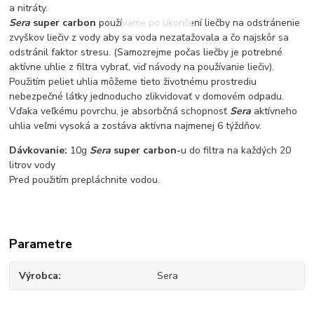
a nitráty.
Sera
super carbon
používame po ukončení liečby na odstránenie
zvyškov liečiv z vody aby sa voda nezaťažovala a čo najskôr sa
odstránil faktor stresu. (Samozrejme počas liečby je potrebné
aktívne uhlie z filtra vybrať, viď návody na používanie liečiv).
Použitím peliet uhlia môžeme tieto životnému prostrediu
nebezpečné látky jednoducho zlikvidovať v domovém odpadu.
Vďaka veľkému povrchu, je absorbčná schopnosť
Sera
aktívneho
uhlia veľmi vysoká a zostáva aktívna najmenej 6 týždňov.
Dávkovanie:
10g
Sera
super carbon-
u do filtra na každých 20
litrov vody
Pred použitím prepláchnite vodou.
Parametre
Výrobca
Sera