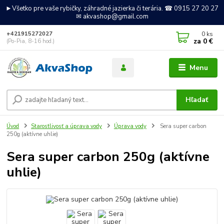
►Všetko pre vaše rybičky, záhradné jazierka či terária. ☎ 0915 27 20 27
✉ akvashop@gmail.com
0
ks
+421915272027
za
0 €
(Po-Pia, 8-16 hod.)
Menu
Hľadať
Úvod
Starostlivosť a úprava vody
Úprava vody
Sera super carbon
250g (aktívne uhlie)
Sera super carbon 250g (aktívne
uhlie)