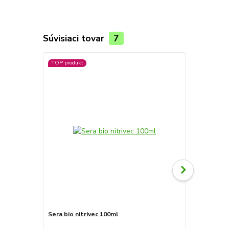
Súvisiaci tovar
7
TOP produkt
Novinka
Sera bio nitrivec 100ml
Sera bio nit
77 €