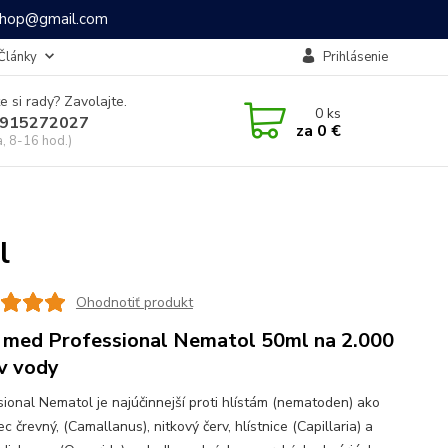
ashop@gmail.com
Články
Prihlásenie
e si rady? Zavolajte.
0
ks
915272027
za
0 €
a, 8-16 hod.)
l
Ohodnotiť produkt
 med Professional Nematol 50ml na 2.000
ov vody
sional Nematol je najúčinnejší proti hlístám (nematoden) ako
c črevný, (Camallanus), nitkový červ, hlístnice (Capillaria) a