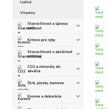
Liečivá
Vitamíny
Starostlivosť a úprava
vody
Krmivo pre ryby
Starostlivosť o akváriové
rastliny
CO2 a minerály do
akvária
Štrk, piesky, kamene
Korene a dekorácie