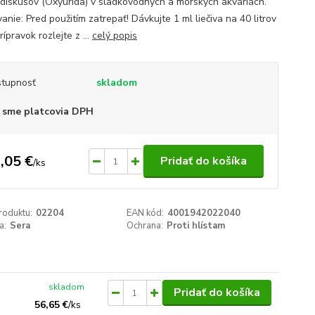
 diskusov (Oxyurida) v sladkovodných a morských akváriách.
nie: Pred použitím zatrepať! Dávkujte 1 ml liečiva na 40 litrov
rípravok rozlejte z ...
celý popis
tupnosť
skladom
 sme platcovia DPH
,05 €
Pridať do košíka
/
ks
roduktu:
02204
EAN kód:
4001942022040
a:
Sera
Ochrana:
Proti hlístam
skladom
Pridať do košíka
56,65 €
/
ks