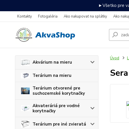
►Všetko pre va
Kontakty
Fotogaléria
Ako nakupovať na splátky
Ako naku
Úvod
L
Akvárium na mieru
Sera
Terárium na mieru
Terárium otvorené pre
suchozemské korytnačky
Akvateráriá pre vodné
korytnačky
Terárium pre iné zvieratá