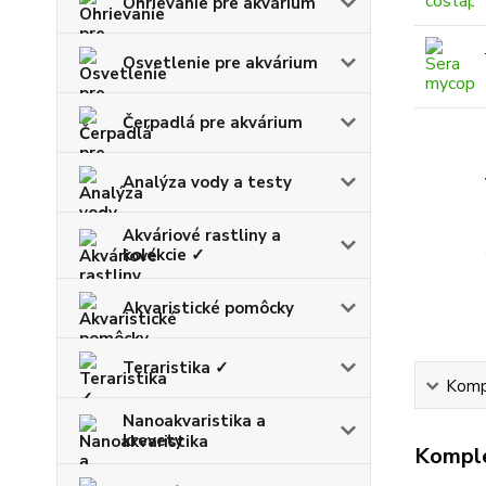
Ohrievanie pre akvárium
Osvetlenie pre akvárium
Čerpadlá pre akvárium
Analýza vody a testy
Akváriové rastliny a
kolekcie ✓
Akvaristické pomôcky
Teraristika ✓
Kompl
Nanoakvaristika a
krevety
Komple