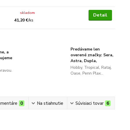
skladom
Detail
41,20 €
/
ks
Predávame len
me, a
overené značky: Sera,
ňujeme
Astra, Dupla,
Hobby, Tropical, Rataj,
pravou.
Oase, Penn Plax...
mentáre
0
Na stiahnutie
Súvisiaci tovar
6