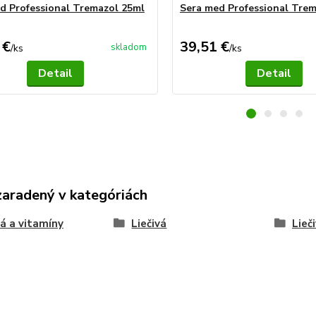
d Professional Tremazol 25ml
Sera med Professional Tre
 €
39,51 €
skladom
/
ks
/
ks
Detail
Detail
zaradený v kategóriách
vá a vitamíny
Liečivá
Lieč