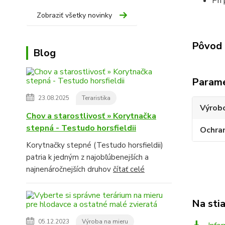
Pri
Zobraziť všetky novinky
Pôvod 
Blog
Param
23.08.2025
Teraristika
Výrob
Chov a starostlivosť » Korytnačka
stepná - Testudo horsfieldii
Ochra
Korytnačky stepné (Testudo horsfieldii)
patria k jedným z najobľúbenejších a
najnenáročnejších druhov
čítať celé
Na sti
05.12.2023
Výroba na mieru