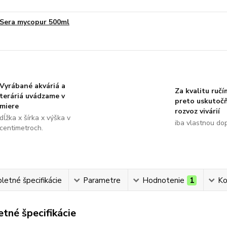
Sera mycopur 500ml
Vyrábané akváriá a
Za kvalitu ručí
teráriá uvádzame v
preto uskutoč
miere
rozvoz vivárií
dĺžka x šírka x výška v
iba vlastnou do
centimetroch.
etné špecifikácie
Parametre
Hodnotenie
1
Ko
tné špecifikácie