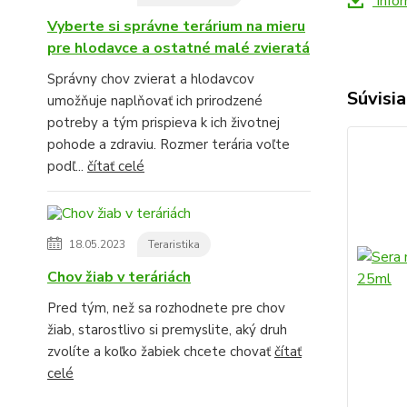
Infor
Vyberte si správne terárium na mieru
pre hlodavce a ostatné malé zvieratá
Správny chov zvierat a hlodavcov
Súvisia
umožňuje naplňovať ich prirodzené
potreby a tým prispieva k ich životnej
pohode a zdraviu. Rozmer terária voľte
podľ...
čítať celé
18.05.2023
Teraristika
Chov žiab v teráriách
Pred tým, než sa rozhodnete pre chov
žiab, starostlivo si premyslite, aký druh
zvolíte a koľko žabiek chcete chovať
čítať
celé