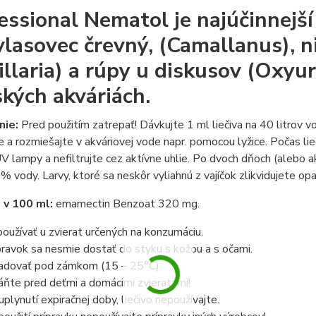
essional Nematol je najúčinnejš
vlasovec črevný, (Camallanus), ni
illaria) a rúpy u diskusov (Oxyu
kých akváriách.
nie:
Pred použitím zatrepať! Dávkujte 1 ml liečiva na 40 litrov 
e a rozmiešajte v akváriovej vode napr. pomocou lyžice. Počas lie
V lampy a nefiltrujte cez aktívne uhlie. Po dvoch dňoch (alebo a
 vody. Larvy, ktoré sa neskôr vyliahnú z vajíčok zlikvidujete op
 v 100 ml:
emamectin Benzoat 320 mg.
oužívať u zvierat určených na konzumáciu.
pravok sa nesmie dostať do styku s kožou a s očami.
adovať pod zámkom (15 – 25°C).
áňte pred deťmi a domácimi zvieratami!
uplynutí expiračnej doby, liečivo nepoužívajte.