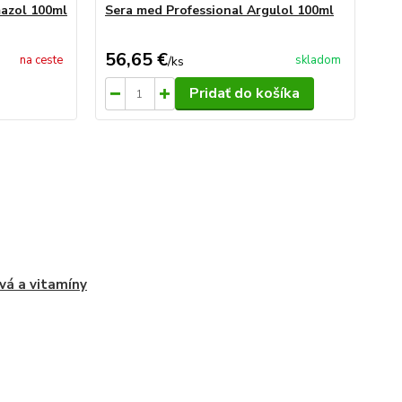
mazol 100ml
Sera med Professional Argulol 100ml
Se
56,65 €
15
na ceste
skladom
/
ks
Pridať do košíka
ivá a vitamíny