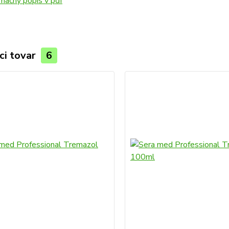
mačný popis v pdf
ci tovar
6