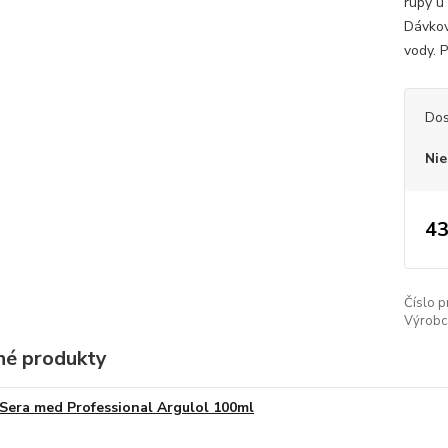
rúpy u
Dávkova
vody. P
Dos
Nie
43
Číslo p
Výrobc
é produkty
Sera med Professional Argulol 100ml