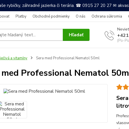
še rybičky, záhradné jazierka či terária. ☎ 0915 27 20 27 ✉ akv
povať
Platby
Obchodné podmienky
O nás
Ochrana súkromia
Neviet
Hľadať
+421
(Po-Pi
iečivá a vitamíny
Sera med Professional Nematol 50ml
 med Professional Nematol 50m
Sera
litr
Profes
vlasove