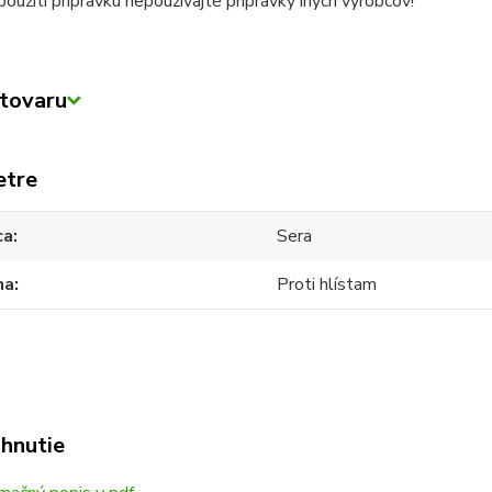
 použití prípravku nepoužívajte prípravky iných výrobcov!
tovaru
etre
ca
Sera
na
Proti hlístam
ahnutie