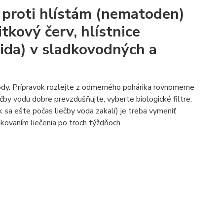
í proti hlístám (nematoden)
tkový červ, hlístnice
rida) v sladkovodných a
vody. Prípravok rozlejte z odmerného pohárika rovnomerne
čby vodu dobre prevzdušňujte, vyberte biologické filtre,
k sa ešte počas liečby voda zakalí) je treba vymeniť
akovaním liečenia po troch týždňoch.