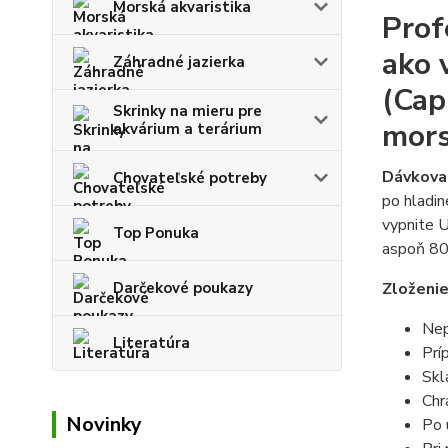
Morská akvaristika
Prof
ako 
Záhradné jazierka
(Cap
Skrinky na mieru pre
mors
akvárium a terárium
Dávkova
Chovateľské potreby
po hladin
vypnite U
Top Ponuka
aspoň 80%
Darčekové poukazy
Zloženie
Nep
Literatúra
Prí
Skl
Chr
Novinky
Po 