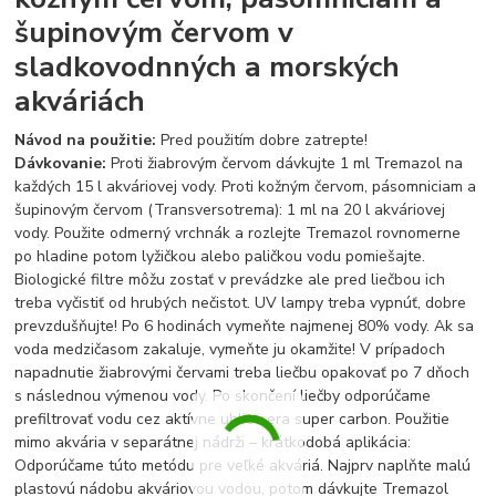
šupinovým červom v
sladkovodnných a morských
akváriách
Návod na použitie:
Pred použitím dobre zatrepte!
Dávkovanie:
Proti žiabrovým červom dávkujte 1 ml Tremazol na
každých 15 l akváriovej vody. Proti kožným červom, pásomniciam a
šupinovým červom (Transversotrema): 1 ml na 20 l akváriovej
vody. Použite odmerný vrchnák a rozlejte Tremazol rovnomerne
po hladine potom lyžičkou alebo paličkou vodu pomiešajte.
Biologické filtre môžu zostať v prevádzke ale pred liečbou ich
treba vyčistiť od hrubých nečistot. UV lampy treba vypnúť, dobre
prevzdušňujte! Po 6 hodinách vymeňte najmenej 80% vody. Ak sa
voda medzičasom zakaluje, vymeňte ju okamžite! V prípadoch
napadnutie žiabrovými červami treba liečbu opakovať po 7 dňoch
s následnou výmenou vody. Po skončení liečby odporúčame
prefiltrovať vodu cez aktívne uhlie sera super carbon. Použitie
mimo akvária v separátnej nádrži – krátkodobá aplikácia:
Odporúčame túto metódu pre veľké akváriá. Najprv naplňte malú
plastovú nádobu akváriovou vodou, potom dávkujte Tremazol