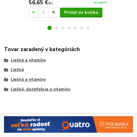
56,65 €
15,90 €
skladom
/
ks
/
k
Pridať do košíka
Tovar zaradený v kategóriách
Liečivá a vitamíny
Liečivá
Liečivá a vitamíny
Liečivá, dezinfekcia a vitamíny