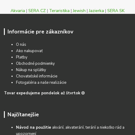
Akvaria
|
SERA CZ
|
Teraristika
|
Jewish
|
Jazierka
|
SERA SK
Informácie pre zákazníkov
O nás
Ako nakupovať
Platby
Obchodné podmienky
Nákup na splátky
Chovateľské informácie
Fotogaléria a naše realizácie
Tovar expedujeme pondelok až štvrtok
🟢
Najčítanejšie
Návod na použitie
akvárií, akvaterárií, terárií a niekoľko rád a
upozornení