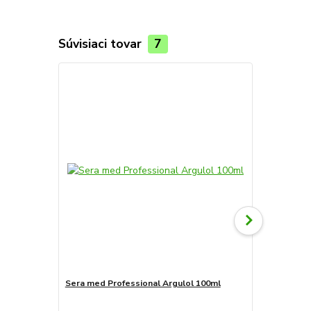
Súvisiaci tovar
7
TOP produkt
Novinka
Sera med Professional Argulol 100ml
Sera med Pr