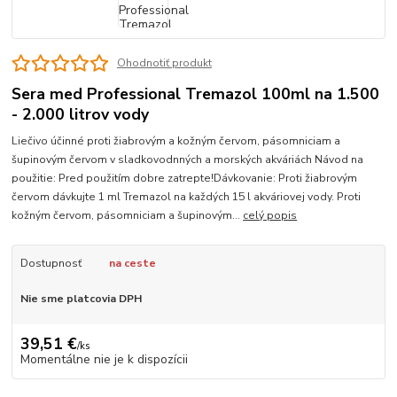
Ohodnotiť produkt
Sera med Professional Tremazol 100ml na 1.500
- 2.000 litrov vody
Liečivo účinné proti žiabrovým a kožným červom, pásomniciam a
šupinovým červom v sladkovodnných a morských akváriách Návod na
použitie: Pred použitím dobre zatrepte!Dávkovanie: Proti žiabrovým
červom dávkujte 1 ml Tremazol na každých 15 l akváriovej vody. Proti
kožným červom, pásomniciam a šupinovým...
celý popis
Dostupnosť
na ceste
Nie sme platcovia DPH
39,51 €
/
ks
Momentálne nie je k dispozícii