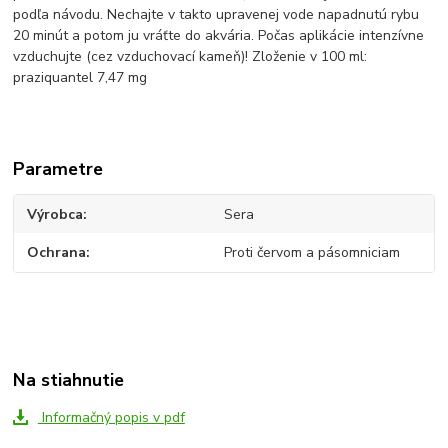
podľa návodu. Nechajte v takto upravenej vode napadnutú rybu
20 minút a potom ju vráťte do akvária. Počas aplikácie intenzívne
vzduchujte (cez vzduchovací kameň)! Zloženie v 100 ml:
praziquantel 7,47 mg
Parametre
Výrobca
Sera
Ochrana
Proti červom a pásomniciam
Na stiahnutie
Informačný popis v pdf