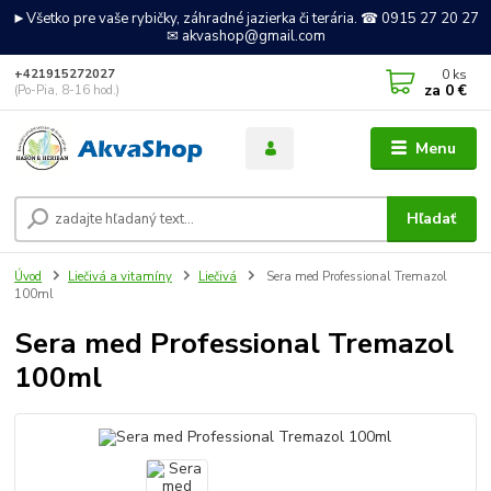
►Všetko pre vaše rybičky, záhradné jazierka či terária. ☎ 0915 27 20 27
✉ akvashop@gmail.com
0
ks
+421915272027
za
0 €
(Po-Pia, 8-16 hod.)
Menu
Hľadať
Úvod
Liečivá a vitamíny
Liečivá
Sera med Professional Tremazol
100ml
Sera med Professional Tremazol
100ml