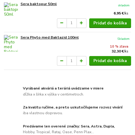
Sera baktopur 50ml
skladom
6,95 €
/
ks
Pridať do košíka
Sera Phyto med Baktazid 100ml
Skladom
10 % zľava
32,30 €
/
ks
Pridať do košíka
Vyrábané akváriá a teráriá uvádzame v miere
dĺžka x šírka x výška v centimetroch.
Za kvalitu ručíme, a preto uskutočňujeme rozvoz vivárií
iba vlastnou dopravou.
Predávame len overené značky: Sera, Astra, Dupla,
Hobby, Tropical, Rataj, Oase, Penn Plax...