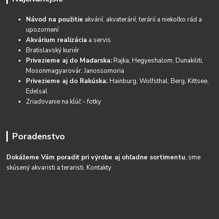
Návod na použitie
akvárií, akvaterárií, terárií a niekoľko rád a
upozornení
Akvárium realizácia
a servis
Bratislavský kuriér
Privezieme aj do Maďarska:
Rajka, Hegyeshalom, Dunakiliti,
Mosonmagyarovár, Janossomoria
Privezieme aj do Rakúska:
Hainburg, Wolfsthal, Berg, Kittsee,
Edelsal
Zriaďovanie na kĺúč - fotky
Poradenstvo
Dokážeme Vám poradiť pri výrobe aj ohľadne sortimentu
, sme
skúsený akvaristi a teraristi.
Kontakty