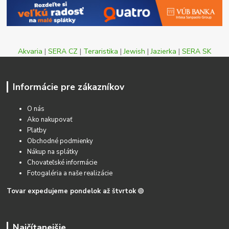
Akvaria
|
SERA CZ
|
Teraristika
|
Jewish
|
Jazierka
|
SERA SK
Informácie pre zákazníkov
O nás
Ako nakupovať
Platby
Obchodné podmienky
Nákup na splátky
Chovateľské informácie
Fotogaléria a naše realizácie
Tovar expedujeme pondelok až štvrtok
🟢
Najčítanejšie