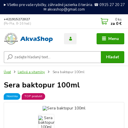
►Všetko pre vaše rybičky, záhradné jazierka či terária. ☎ 0915 27 20 27
✉ akvashop@gmail.com
0
ks
+421915272027
za
0 €
(Po-Pia, 8-16 hod.)
Menu
Hľadať
Úvod
Liečivá a vitamíny
Sera baktopur 100ml
Sera baktopur 100ml
Novinka
TOP produkt