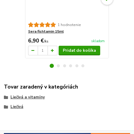
Sera fishta
1 hodnotenie
Sera fishtamin 15ml
6,90 €
23,79 €
skladom
/
ks
/
k
Pridať do košíka
Tovar zaradený v kategóriách
Liečivá a vitamíny
Liečivá