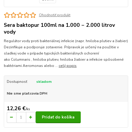
Ohodnotiť produkt
Sera baktopur 100ml na 1.000 − 2.000 litrov
vody
Regulátor vody proti bakteriálnej infekcie (napr. hniloba plutiev a žiabier)
Dezinfikuje a podporuje zotavenie. Prípravok je určený na použitie v
sladkej vode v prípade typických bakteriálnych ochorení
ako Columnaris , hniloba plutiev, hniloba žiabier a infekcie spôsobené
baktériami Aeromonas alebo ...
celý popis
Dostupnosť
skladom
Nie sme platcovia DPH
12,26 €
/
ks
Pridať do košíka