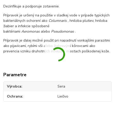
Dezinfikuje a podporuje zotavenie.
Prípravok je určený na použitie v sladkej vode v prípade typických
bakteriálnych ochorení ako
Columnaris
, hniloba plutiev, hniloba
žiabier a infekcie spôsobené
baktériami
Aeromonas
alebo
Pseudomonas
.
Prípravok je ďalej možné použiť pri napadnutí vonkajšími parazitmi
ako pijavicami, rybími vši alebo žiabrovými kôrovcami ako
prevencia vzniku druhotných infekcií v miestach poškodenej kože.
Parametre
Výrobca
Sera
Ochrana
Liečivo