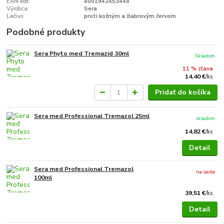
EAN kód:
4001942453448
Výrobca:
Sera
Liečivo:
proti kožným a žiabrovým červom
Podobné produkty
Sera Phyto med Tremazid 30ml
Skladom
11 % zľava
14,40 €
/
ks
Pridať do košíka
Sera med Professional Tremazol 25ml
skladom
14,82 €
/
ks
Detail
Sera med Professional Tremazol
na ceste
100ml
39,51 €
/
ks
Detail