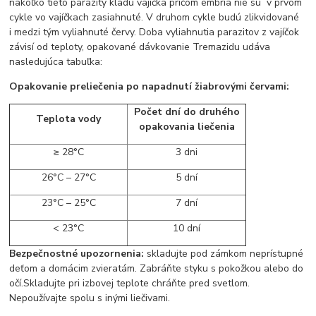
nakoľko tieto parazity kladú vajíčka pričom embria nie sú v prvom
cykle vo vajíčkach zasiahnuté. V druhom cykle budú zlikvidované
i medzi tým vyliahnuté červy. Doba vyliahnutia parazitov z vajíčok
závisí od teploty, opakované dávkovanie Tremazidu udáva
nasledujúca tabuľka:
Opakovanie preliečenia po napadnutí žiabrovými červami:
Počet dní do druhého
Teplota vody
opakovania liečenia
≥ 28°C
3 dni
26°C – 27°C
5 dní
23°C – 25°C
7 dní
< 23°C
10 dní
Bezpečnostné upozornenia:
skladujte pod zámkom neprístupné
deťom a domácim zvieratám. Zabráňte styku s pokožkou alebo do
očí.Skladujte pri izbovej teplote chráňte pred svetlom.
Nepoužívajte spolu s inými liečivami.