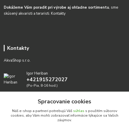
Dokážeme Vám poradiť pri výrobe aj ohľadne sortimentu
, sme
skúsený akvaristi a teraristi.
Kontakty
Kontakty
AkvaShop s.r.o.
Igor Heriban
+421915272027
(Po-Pia, 8-16 hod.)
akvashop@gmail.com
Spracovanie cookies
Náš e-shop a partneri potrebujú Váš
súhlas
s použitím súborov
cookies, aby Vám mohli zobrazovať informácie týkajúce sa Vašich
záujmov.