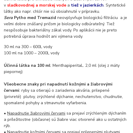
v
sladkovodnej a morskej vode
a
tiež v jazierkách
. Syntetické
látky ako napr. chlór nie sú obsiahnuté v prípravku.
Sera
Pytho med Tremazid
neovplyvňuje biologickú filtráciu a je
veľmi dobre znášaný pričom je biologicky odbúrateľný. Tiež
nespôsobuje bakteriálny zákal vody. Po aplikácii nie je preto
potrebná úprava hodnôt ani výmena vody.
30 ml na 300 – 600L vody
100 ml na 1000 – 2000L vody
Účinná látka na 100 ml
: MenthapiperitaL. 2,0 ml (olej z mäty
piepornej)
Všeobecne znaky pri napadnutí kožnými a žiabrovými
červami
: ryby sa otierajú o zariadenia akvária, prilepené
(privreté) plutvy, zrýchlené dýchanie, nechutenstvo, chudnutie,
spomalené pohyby a stmavnutie vyfarbenia.
•
Napadnutie žiabrovými červami
sa prejaví zrýchleným dýchaním
a príležitostne (občasne) sú žiabre viac otvorené ako u ostatných
rýb.
•
Napadnutie kožnými červami
sa prejaví prilepenými plutvami