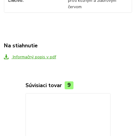
Liečivo
proti kožným a žiabrovým
červom
Na stiahnutie
Informačný popis v pdf
Súvisiaci tovar
9