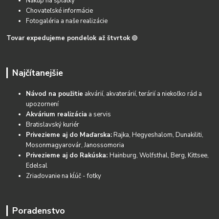
Nákup na splátky
Chovateľské informácie
Fotogaléria a naše realizácie
Tovar expedujeme pondelok až štvrtok
🟢
Najčítanejšie
Návod na použitie
akvárií, akvaterárií, terárií a niekoľko rád a
upozornení
Akvárium realizácia
a servis
Bratislavský kuriér
Privezieme aj do Maďarska:
Rajka, Hegyeshalom, Dunakiliti,
Mosonmagyarovár, Janossomoria
Privezieme aj do Rakúska:
Hainburg, Wolfsthal, Berg, Kittsee,
Edelsal
Zriaďovanie na kĺúč - fotky
Poradenstvo