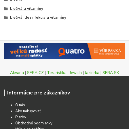
Liečivá a vitamíny
Liečivá, dezinfekcia a vitamíny
Akvaria
|
SERA CZ
|
Teraristika
|
Jewish
|
Jazierka
|
SERA SK
Informácie pre zákazníkov
O nás
Ako nakupovať
Platby
Obchodné podmienky