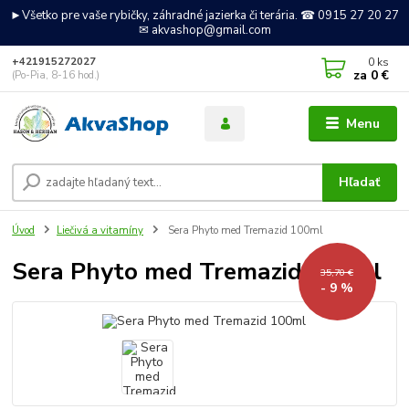
►Všetko pre vaše rybičky, záhradné jazierka či terária. ☎ 0915 27 20 27
✉ akvashop@gmail.com
0
ks
+421915272027
za
0 €
(Po-Pia, 8-16 hod.)
Menu
Hľadať
Úvod
Liečivá a vitamíny
Sera Phyto med Tremazid 100ml
Sera Phyto med Tremazid 100ml
35,70 €
- 9 %