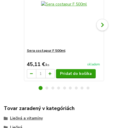
Sera costapur F 500ml
Sera med Pr
45,11 €
34,87 €
skladom
/
ks
/
k
Pridať do košíka
Tovar zaradený v kategóriách
Liečivá a vitamíny
Liečivá