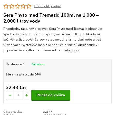
Ohodnotiť produkt
Sera Phyto med Tremazid 100ml na 1.000 –
2.000 litrov vody
Prvotriedny rastlinný prípravok Sera Phyto med Tremazid obsahuje
vysoko účinný prírodný mätový olej ako účinnú látku pre likvidáciu
kožných a žiabrových červov v sladkovodnej a morskej vode a tiež
v jazierkách. Syntetické látky ako napr. chlór nie sú obsiahnuté v
prípravku.Sera Pytho med Tremazid ne...
celý popis
Dostupnosť
Skladom
Nie sme platcovia DPH
32,33 €
/
ks
Pridať do košíka
Číslo produktu:
32177