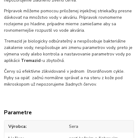
nepozorujeme žiadneho živého červa.
Prípravok môžeme pomocou priloženej injekčnej striekačky presne
dávkovať na množstvo vody v akváriu. Prípravok rovnomerne
rozlejeme po hladine, prípadne mierne zamiešame aby sa
rovnomernejšie rozpustil vo vode akvária.
Tremazid je biologicky odbúrateľný a nespôsobuje bakteriálne
zakalenie vody, nespôsobuje ani zmenu parametrov vody, preto je
výmena vody alebo kontrola a nastavovanie parametrov vody po
aplikácii
Tremazid
-u zbytočná.
Červy sú efektívne zlikvidované v jednom štvordňovom cykle.
Ryby sa opäť začnú normálne správať a na steru z kože pod
mikroskopom už nepozorujeme žiadnych červov.
Parametre
Výrobca
Sera