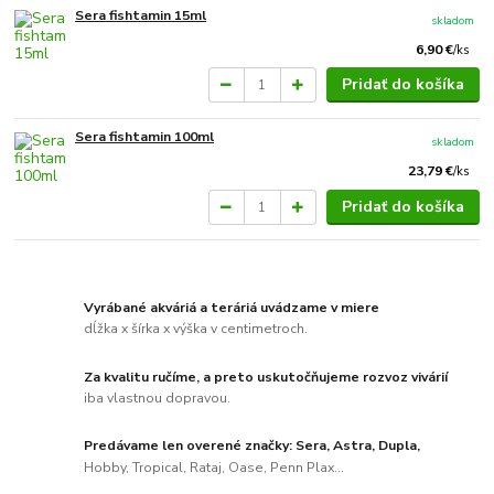
Sera fishtamin 15ml
skladom
6,90 €
/
ks
Pridať do košíka
Sera fishtamin 100ml
skladom
23,79 €
/
ks
Pridať do košíka
Vyrábané akváriá a teráriá uvádzame v miere
dĺžka x šírka x výška v centimetroch.
Za kvalitu ručíme, a preto uskutočňujeme rozvoz vivárií
iba vlastnou dopravou.
Predávame len overené značky: Sera, Astra, Dupla,
Hobby, Tropical, Rataj, Oase, Penn Plax...