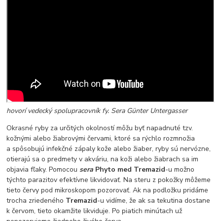
hovorí vedecký spolupracovník fy. Sera Günter Untergasser
Okrasné ryby za určitých okolností môžu byť napadnuté tzv.
kožnými alebo žiabrovými červami, ktoré sa rýchlo rozmnožia
a spôsobujú infekčné zápaly kože alebo žiaber, ryby sú nervózne,
otierajú sa o predmety v akváriu, na koži alebo žiabrach sa im
objavia fľaky. Pomocou
sera
Phyto med Tremazid
-u možno
týchto parazitov efektívne likvidovať. Na steru z pokožky môžeme
tieto červy pod mikroskopom pozorovať. Ak na podložku pridáme
trocha zriedeného
Tremazid
-u vidíme, že ak sa tekutina dostane
k červom, tieto okamžite likviduje. Po piatich minútach už