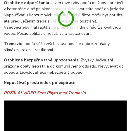
Osobitné odporúčania
: Jazierkové ryby podľa možnosti preliečte
v karanténe a až po skončení aplikácie vypustite späť do jazierka.
Nepoužívať u konzumných rýb. Biologické filtre môžu byť použité
ale pred liečením treba silné znečistenie odstrániť.
Všeobecneby malaaplikácia prebiehať 7 dní v nádrži
s kvalitnou
vodou. Počas aplikácie nešetriť na vzduchovaní.
Tremazid
, podľa súčasných skúseností je dobre znášaný
slimákmi, rakmi i rastlinami.
Osobitné bezpečnostné upozornenia
: Zvyšky liečiva ani
prázdne obaly
nepatria
do komunálneho odpadu. Nevylievať do
odpadu. Likvidovať ako nebezpečný odpad.
Nepoužívať prostriedok po expirácii!
POZRI AJ VIDEO Sera Phyto med Tremazid