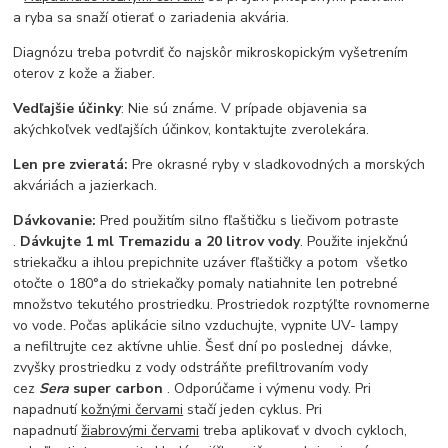
a ryba sa snaží otierať o zariadenia akvária.
Diagnózu treba potvrdiť čo najskôr mikroskopickým vyšetrením
oterov z kože a žiaber.
Vedľajšie účinky
: Nie sú známe. V prípade objavenia sa
akýchkoľvek vedľajších účinkov, kontaktujte zverolekára.
Len pre zvieratá:
Pre okrasné ryby v sladkovodných a morských
akváriách a jazierkach.
Dávkovanie:
Pred použitím silno fľaštičku s liečivom potraste
.
Dávkujte 1 ml Tremazidu a 20 litrov vody
. Použite injekčnú
striekačku a ihlou prepichnite uzáver fľaštičky a potom všetko
otočte o 180°a do striekačky pomaly natiahnite len potrebné
množstvo tekutého prostriedku. Prostriedok rozptýľte rovnomerne
vo vode. Počas aplikácie silno vzduchujte, vypnite UV- lampy
a nefiltrujte cez aktívne uhlie. Šesť dní po poslednej dávke,
zvyšky prostriedku z vody odstráňte prefiltrovaním vody
cez
Sera
super carbon
. Odporúčame i výmenu vody. Pri
napadnutí
kožnými červami
stačí jeden cyklus. Pri
napadnutí
žiabrovými červami
treba aplikovať v dvoch cykloch,