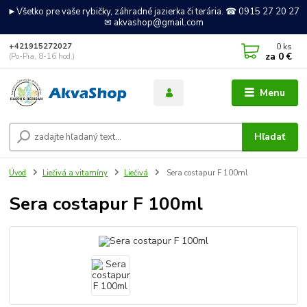
►Všetko pre vaše rybičky, záhradné jazierka či terária. ☎ 0915 27 20 27
✉ akvashop@gmail.com
0
ks
+421915272027
za
0 €
(Po-Pia, 8-16 hod.)
Menu
Hľadať
Úvod
Liečivá a vitamíny
Liečivá
Sera costapur F 100ml
Sera costapur F 100ml