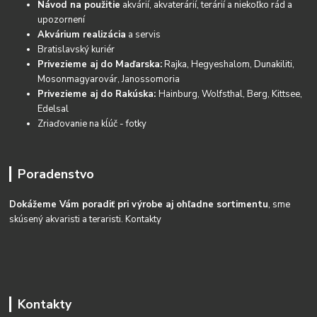
Návod na použitie
akvárií, akvaterárií, terárií a niekoľko rád a
upozornení
Akvárium realizácia
a servis
Bratislavský kuriér
Privezieme aj do Maďarska:
Rajka, Hegyeshalom, Dunakiliti,
Mosonmagyarovár, Janossomoria
Privezieme aj do Rakúska:
Hainburg, Wolfsthal, Berg, Kittsee,
Edelsal
Zriaďovanie na kĺúč - fotky
Poradenstvo
Dokážeme Vám poradiť pri výrobe aj ohľadne sortimentu
, sme
skúsený akvaristi a teraristi.
Kontakty
Kontakty