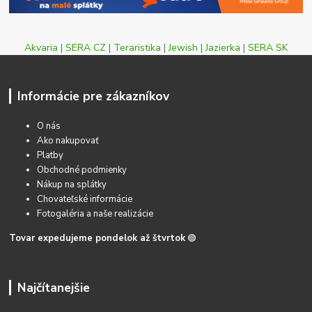
Akvaria
|
SERA CZ
|
Teraristika
|
Jewish
|
Jazierka
|
SERA SK
Informácie pre zákazníkov
O nás
Ako nakupovať
Platby
Obchodné podmienky
Nákup na splátky
Chovateľské informácie
Fotogaléria a naše realizácie
Tovar expedujeme pondelok až štvrtok
🟢
Najčítanejšie