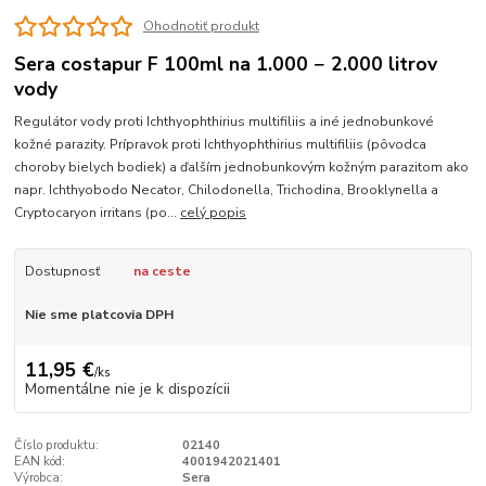
Ohodnotiť produkt
Sera costapur F 100ml na 1.000 − 2.000 litrov
vody
Regulátor vody proti Ichthyophthirius multifiliis a iné jednobunkové
kožné parazity. Prípravok proti Ichthyophthirius multifiliis (pôvodca
choroby bielych bodiek) a ďalším jednobunkovým kožným parazitom ako
napr. Ichthyobodo Necator, Chilodonella, Trichodina, Brooklynella a
Cryptocaryon irritans (po...
celý popis
Dostupnosť
na ceste
Nie sme platcovia DPH
11,95 €
/
ks
Momentálne nie je k dispozícii
Číslo produktu:
02140
EAN kód:
4001942021401
Výrobca:
Sera