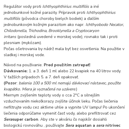
Regulátor vody proti
Ichthyophthirius multifiliis
a iné
jednobunkové kožné parazity. Prípravok proti
Ichthyophthirius
multifiliis
(pôvodca choroby bielych bodiek) a ďalším
jednobunkovým kožným parazitom ako napr.
Ichthyobodo Necator,
Chilodonella, Trichodina, Brooklynella a Cryptocaryon
irritans
(posledná uvedené v morskej vode), rovnako tak i proti
plesniam (mykózam).
Počas ošetrovania by nádrž mala byť bez osvetlenia. Na použitie v
sladkej i morskej vode.
Návod na používanie.
Pred použitím zatrepať!
Dávkovanie:
1. a 3. deň 1 ml alebo 22 kvapiek na 40 litrov vody.
V ťažších prípadoch 5. a 7. deň opakovať.
(Pozor
:
balenia 100 a 500 ml nemajú dávkovací nástavec, použite
kvapátko. Miera je vyznačená na uzávere
.)
Miernym zvýšením teploty vody o cca 2°C a silnejším
vzduchovaním niekoľkorazy zvýšite účinok lieku. Počas liečenia
nefiltrujte vodu cez aktívne uhlie a vypnite UV lampu! Po ukončení
liečenia odporúčame vymeniť časť vody, alebo prefiltrovať cez
Sera
super carbon
. Aby ste v akváriu čo najskôr dosiahli
biologickú rovnováhu , používajte
Sera
aquatan a
sera
nitrivec