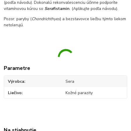
(podľa návodu). Dokonalú rekonvalescenciu účinne podporíte
vitamínovou kúrou so
Sera
fistamin
. (Aplikujte podľa návodu).
Pozor: paryby (
Chondrichthyes
) a bezstavovce liečbu týmto liekom
netolerujú.
Parametre
Výrobca
Sera
Liečivo
Kožné parazity
Na stiahnutie