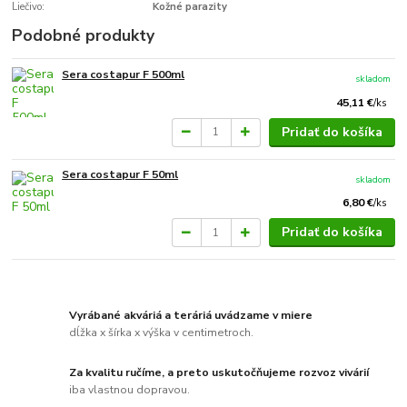
Liečivo:
Kožné parazity
Podobné produkty
Sera costapur F 500ml
skladom
45,11 €
/
ks
Pridať do košíka
Sera costapur F 50ml
skladom
6,80 €
/
ks
Pridať do košíka
Vyrábané akváriá a teráriá uvádzame v miere
dĺžka x šírka x výška v centimetroch.
Za kvalitu ručíme, a preto uskutočňujeme rozvoz vivárií
iba vlastnou dopravou.