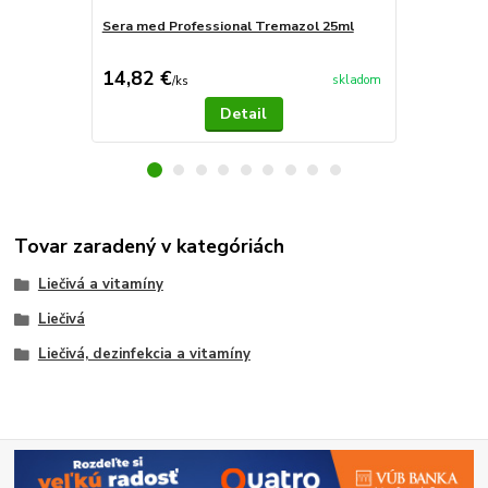
Sera med Professional Tremazol 25ml
Sera med Pr
14,82 €
39,51 €
skladom
/
ks
/
k
Detail
Tovar zaradený v kategóriách
Liečivá a vitamíny
Liečivá
Liečivá, dezinfekcia a vitamíny