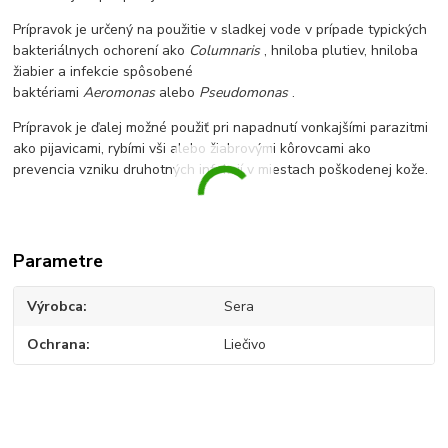
Prípravok je určený na použitie v sladkej vode v prípade typických
bakteriálnych ochorení ako
Columnaris
, hniloba plutiev, hniloba
žiabier a infekcie spôsobené
baktériami
Aeromonas
alebo
Pseudomonas
.
Prípravok je ďalej možné použiť pri napadnutí vonkajšími parazitmi
ako pijavicami, rybími vši alebo žiabrovými kôrovcami ako
prevencia vzniku druhotných infekcií v miestach poškodenej kože.
Parametre
Výrobca
Sera
Ochrana
Liečivo