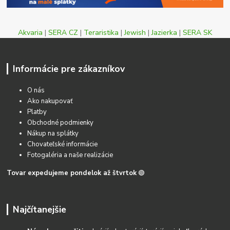
Akvaria
|
SERA CZ
|
Teraristika
|
Jewish
|
Jazierka
|
SERA SK
Informácie pre zákazníkov
O nás
Ako nakupovať
Platby
Obchodné podmienky
Nákup na splátky
Chovateľské informácie
Fotogaléria a naše realizácie
Tovar expedujeme pondelok až štvrtok
🟢
Najčítanejšie