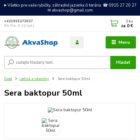
►Všetko pre vaše rybičky, záhradné jazierka či terária. ☎ 0915 27 20 27
✉ akvashop@gmail.com
0
ks
+421915272027
za
0 €
(Po-Pia, 8-16 hod.)
Menu
Hľadať
Úvod
Liečivá a vitamíny
Sera baktopur 50ml
Sera baktopur 50ml