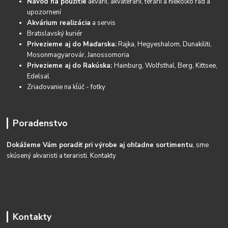
Návod na použitie
akvárií, akvaterárií, terárií a niekoľko rád a
upozornení
Akvárium realizácia
a servis
Bratislavský kuriér
Privezieme aj do Maďarska:
Rajka, Hegyeshalom, Dunakiliti,
Mosonmagyarovár, Janossomoria
Privezieme aj do Rakúska:
Hainburg, Wolfsthal, Berg, Kittsee,
Edelsal
Zriaďovanie na kĺúč - fotky
Poradenstvo
Dokážeme Vám poradiť pri výrobe aj ohľadne sortimentu
, sme
skúsený akvaristi a teraristi.
Kontakty
Kontakty