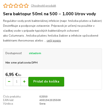
Ohodnotiť produkt
Sera baktopur 50ml na 500 − 1.000 litrov vody
Regulátor vody proti bakteriálnej infekcie (napr. hniloba plutiev a žiabier)
Dezinfikuje a podporuje zotavenie. Prípravok je určený na použitie v
sladkej vode v prípade typických bakteriálnych ochorení
ako Columnaris , hniloba plutiev, hniloba žiabier a infekcie spôsobené
baktériami Aeromonas alebo ...
celý popis
Dostupnosť
skladom
Nie sme platcovia DPH
6,95 €
/
ks
Pridať do košíka
Číslo produktu:
02550
EAN kód:
4001942025508
Výrobca:
Sera