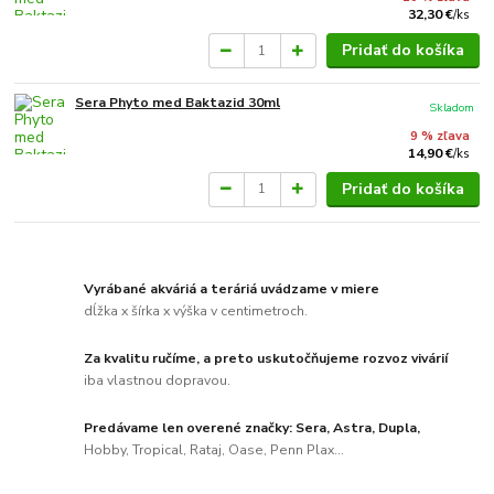
32,30 €
/
ks
Pridať do košíka
Sera Phyto med Baktazid 30ml
Skladom
9 % zľava
14,90 €
/
ks
Pridať do košíka
Vyrábané akváriá a teráriá uvádzame v miere
dĺžka x šírka x výška v centimetroch.
Za kvalitu ručíme, a preto uskutočňujeme rozvoz vivárií
iba vlastnou dopravou.
Predávame len overené značky: Sera, Astra, Dupla,
Hobby, Tropical, Rataj, Oase, Penn Plax...