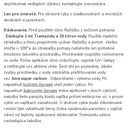
akýchkoľvek vedľajších účinkov, kontaktujte zverolekára.
Len pre zvieratá:
Pre okrasné ryby v sladkovodných a morských
akváriách a jazierkach.
Dávkovanie:
Pred použitím silno fľaštičku s liečivom potraste
.
Dávkujte 1 ml Tremazidu a 20 litrov vody
. Použite injekčnú
striekačku a ihlou prepichnite uzáver fľaštičky a potom všetko
otočte o 180°a do striekačky pomaly natiahnite len potrebné
množstvo tekutého prostriedku. Prostriedok rozptýľte rovnomerne
vo vode. Počas aplikácie silno vzduchujte, vypnite UV- lampy
a nefiltrujte cez aktívne uhlie. Šesť dní po poslednej dávke,
zvyšky prostriedku z vody odstráňte prefiltrovaním vody
cez
Sera
super carbon
. Odporúčame i výmenu vody. Pri
napadnutí
kožnými červami
stačí jeden cyklus. Pri
napadnutí
žiabrovými červami
treba aplikovať v dvoch cykloch,
nakoľko tieto parazity kladú vajíčka pričom embria nie sú v prvom
cykle vo vajíčkach zasiahnuté. V druhom cykle budú zlikvidované
i medzi tým vyliahnuté červy. Doba vyliahnutia parazitov z vajíčok
závisí od teploty, opakované dávkovanie Tremazidu udáva
nasledujúca tabuľka: