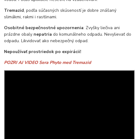
Tremazid
, podľa súčasných skúseností je dobre znášaný
slimákmi, rakmi i rastlinami.
Osobitné bezpečnostné upozornenia
: Zvyšky liečiva ani
prázdne obaly
nepatria
do komunálneho odpadu. Nevylievať do
odpadu. Likvidovať ako nebezpečný odpad.
Nepoužívať prostriedok po expirácii!
POZRI AJ VIDEO Sera Phyto med Tremazid