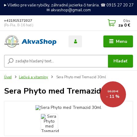
►Všetko pre vaše rybičky, záhradné jazierka či terária. ☎ 0915 27 20 27
✉ akvashop@gmail.com
0
ks
+421915272027
za
0 €
(Po-Pia, 8-16 hod.)
Menu
Hľadať
Úvod
Liečivá a vitamíny
Sera Phyto med Tremazid 30ml
Sera Phyto med Tremazid 30ml
16,20 €
- 11 %