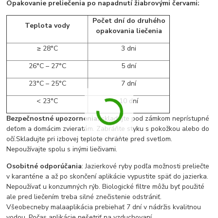
Opakovanie preliečenia po napadnutí žiabrovými červami:
Počet dní do druhého
Teplota vody
opakovania liečenia
≥ 28°C
3 dni
26°C – 27°C
5 dní
23°C – 25°C
7 dní
< 23°C
10 dní
Bezpečnostné upozornenia:
skladujte pod zámkom neprístupné
deťom a domácim zvieratám. Zabráňte styku s pokožkou alebo do
očí.Skladujte pri izbovej teplote chráňte pred svetlom.
Nepoužívajte spolu s inými liečivami.
Osobitné odporúčania
: Jazierkové ryby podľa možnosti preliečte
v karanténe a až po skončení aplikácie vypustite späť do jazierka.
Nepoužívať u konzumných rýb. Biologické filtre môžu byť použité
ale pred liečením treba silné znečistenie odstrániť.
Všeobecneby malaaplikácia prebiehať 7 dní v nádrži
s kvalitnou
vodou. Počas aplikácie nešetriť na vzduchovaní.