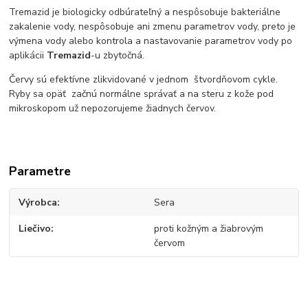
Tremazid je biologicky odbúrateľný a nespôsobuje bakteriálne
zakalenie vody, nespôsobuje ani zmenu parametrov vody, preto je
výmena vody alebo kontrola a nastavovanie parametrov vody po
aplikácii
Tremazid
-u zbytočná.
Červy sú efektívne zlikvidované v jednom štvordňovom cykle.
Ryby sa opäť začnú normálne správať a na steru z kože pod
mikroskopom už nepozorujeme žiadnych červov.
Parametre
Výrobca
Sera
Liečivo
proti kožným a žiabrovým
červom