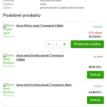
EAN kód:
4001942453462
Výrobca:
Sera
Liečivo:
proti kožným a žiabrovým červom
Podobné produkty
Sera Phyto med Tremazid 100ml
Skladom
9 % zľava
32,33 €
/
ks
Pridať do košíka
Sera med Professional Tremazol
na ceste
100ml
39,51 €
/
ks
Detail
Sera med Professional Tremazol 25ml
skladom
14,82 €
/
ks
Detail