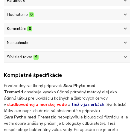
Parametre
Hodnotenie
0
Komentáre
0
Na stiahnutie
Súvisiaci tovar
9
Kompletné špecifikácie
Prvotriedny rastlinný prípravok
Sera
Phyto med
Tremazid
obsahuje vysoko účinný prírodný mätový olej ako
účinnú látku pre likvidáciu kožných a žiabrových červov
v
sladkovodnej a morskej vode
a
tiež v jazierkách
. Syntetické
látky ako napr. chlór nie sú obsiahnuté v prípravku.
Sera
Pytho med Tremazid
neovplyvňuje biologickú filtráciu a je
veľmi dobre znášaný pričom je biologicky odbúrateľný. Tiež
nespôsobuje bakteriálny zákal vody. Po aplikácii nie je preto