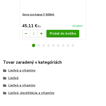
Sera costapur F 500ml
Sera med Pr
45,11 €
34,87 €
skladom
/
ks
/
k
Pridať do košíka
Tovar zaradený v kategóriách
Liečivá a vitamíny
Liečivá
Liečivá a vitamíny
Liečivá, dezinfekcia a vitamíny