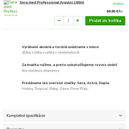
Sera med Professional Argulol 100ml
skladom
56,65 €
/
ks
Pridať do košíka
Vyrábané akváriá a teráriá uvádzame v miere
dĺžka x šírka x výška v centimetroch.
Za kvalitu ručíme, a preto uskutočňujeme rozvoz vivárií
iba vlastnou dopravou.
Predávame len overené značky: Sera, Astra, Dupla,
Hobby, Tropical, Rataj, Oase, Penn Plax...
Kompletné špecifikácie