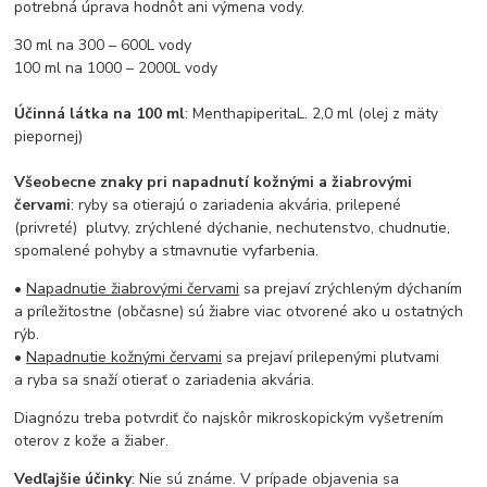
potrebná úprava hodnôt ani výmena vody.
30 ml na 300 – 600L vody
100 ml na 1000 – 2000L vody
Účinná látka na 100 ml
: MenthapiperitaL. 2,0 ml (olej z mäty
piepornej)
Všeobecne znaky pri napadnutí kožnými a žiabrovými
červami
: ryby sa otierajú o zariadenia akvária, prilepené
(privreté) plutvy, zrýchlené dýchanie, nechutenstvo, chudnutie,
spomalené pohyby a stmavnutie vyfarbenia.
•
Napadnutie žiabrovými červami
sa prejaví zrýchleným dýchaním
a príležitostne (občasne) sú žiabre viac otvorené ako u ostatných
rýb.
•
Napadnutie kožnými červami
sa prejaví prilepenými plutvami
a ryba sa snaží otierať o zariadenia akvária.
Diagnózu treba potvrdiť čo najskôr mikroskopickým vyšetrením
oterov z kože a žiaber.
Vedľajšie účinky
: Nie sú známe. V prípade objavenia sa