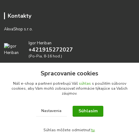
Kontakty
AkvaShop s.r.o.
Igor Heriban
+421915272027
(Po-Pia, 8-16 hod.)
akvashop@gmail.com
Spracovanie cookies
Náš e-shop a partneri potrebujú Váš
súhlas
s použitím súborov
cookies, aby Vám mohli zobrazovať informácie týkajúce sa Vašich
záujmov.
Súhlasím
Nastavenia
Realizujeme prírodné akvária: AkvaShop s.r.o. • IBAN:
SK3911000000002947087849
Súhlas môžete odmietnuť
tu
.
google-site-verification=0nmJ-HDbfWgdf7hn3NpxYEsEo-