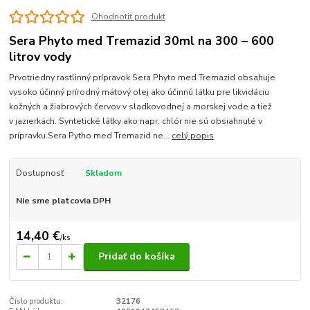
Ohodnotiť produkt
Sera Phyto med Tremazid 30ml na 300 – 600
litrov vody
Prvotriedny rastlinný prípravok Sera Phyto med Tremazid obsahuje
vysoko účinný prírodný mätový olej ako účinnú látku pre likvidáciu
kožných a žiabrových červov v sladkovodnej a morskej vode a tiež
v jazierkách. Syntetické látky ako napr. chlór nie sú obsiahnuté v
prípravku.Sera Pytho med Tremazid ne...
celý popis
Dostupnosť
Skladom
Nie sme platcovia DPH
14,40 €
/
ks
Pridať do košíka
Číslo produktu:
32176