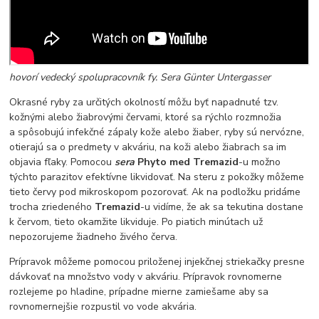
hovorí vedecký spolupracovník fy. Sera Günter Untergasser
Okrasné ryby za určitých okolností môžu byť napadnuté tzv.
kožnými alebo žiabrovými červami, ktoré sa rýchlo rozmnožia
a spôsobujú infekčné zápaly kože alebo žiaber, ryby sú nervózne,
otierajú sa o predmety v akváriu, na koži alebo žiabrach sa im
objavia fľaky. Pomocou
sera
Phyto med Tremazid
-u možno
týchto parazitov efektívne likvidovať. Na steru z pokožky môžeme
tieto červy pod mikroskopom pozorovať. Ak na podložku pridáme
trocha zriedeného
Tremazid
-u vidíme, že ak sa tekutina dostane
k červom, tieto okamžite likviduje. Po piatich minútach už
nepozorujeme žiadneho živého červa.
Prípravok môžeme pomocou priloženej injekčnej striekačky presne
dávkovať na množstvo vody v akváriu. Prípravok rovnomerne
rozlejeme po hladine, prípadne mierne zamiešame aby sa
rovnomernejšie rozpustil vo vode akvária.