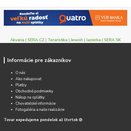
Akvaria
|
SERA CZ
|
Teraristika
|
Jewish
|
Jazierka
|
SERA SK
Informácie pre zákazníkov
O nás
Ako nakupovať
Platby
Obchodné podmienky
Nákup na splátky
Chovateľské informácie
Fotogaléria a naše realizácie
Tovar expedujeme pondelok až štvrtok
🟢