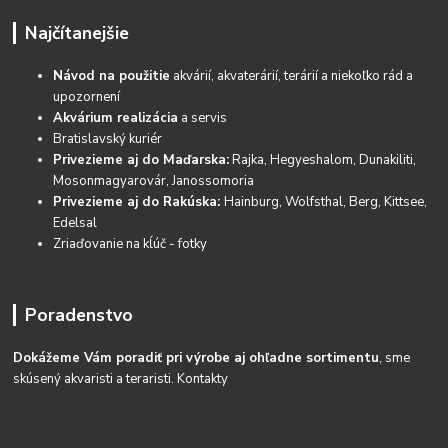
Najčítanejšie
Návod na použitie
akvárií, akvaterárií, terárií a niekoľko rád a
upozornení
Akvárium realizácia
a servis
Bratislavský kuriér
Privezieme aj do Maďarska:
Rajka, Hegyeshalom, Dunakiliti,
Mosonmagyarovár, Janossomoria
Privezieme aj do Rakúska:
Hainburg, Wolfsthal, Berg, Kittsee,
Edelsal
Zriaďovanie na kĺúč - fotky
Poradenstvo
Dokážeme Vám poradiť pri výrobe aj ohľadne sortimentu
, sme
skúsený akvaristi a teraristi.
Kontakty