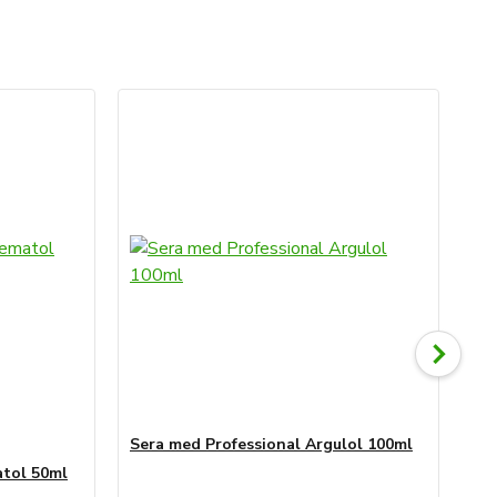
TO
Sera med Professional Argulol 100ml
Se
atol 50ml