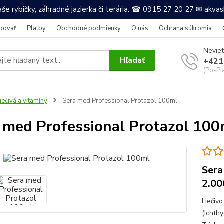
še rybičky, záhradné jazierka či terária. ☎ 0915 27 20 27 ✉ akv
povať
Platby
Obchodné podmienky
O nás
Ochrana súkromia
Neviet
Hľadať
+421
(Po-Pi
iečivá a vitamíny
Sera med Professional Protazol 100ml
 med Professional Protazol 100
Sera
2.00
Liečiv
(Ichthy