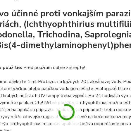
ivo účinné proti vonkajším para
riách, (Ichthyophthirius multifili
odonella, Trichodina, Saprolegni
Bis(4-dimethylaminophenyl)phe
 použitie:
Pred použitím dobre zatrepte!
nie:
dávkujte 1 ml Protazol na každých 20 l akváriovej vody. Po
otom lyžičkou alebo paličkou vodu pomiešajte. Biologické filtre 
 od hrubých nečistot. UV lampy treba vypnúť. Po 24 hodinách v
 vymeňte ju okamžite! Mrtvé parazity Ichthyophthirius možno eš
čí jedna aplikácia prípravku. V niektorých prípadoch treba opako
ryby môžu citlivejšie ragovať. Nie je určené na liečenie konzumný
 rýb Ichthyophthirius m. počas aplikácie liečiva odporúčame pos
iečby.