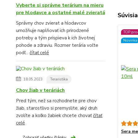
Vyberte si správne terárium na mieru
pre hlodavce a ostatné malé zvieratá
Súvisia
Správny chov zvierat a hlodavcov
umožňuje naplňovať ich prirodzené
TOP pro
potreby a tým prispieva k ich životnej
Novinka
pohode a zdraviu. Rozmer terária voľte
podľ...
čítať celé
18.05.2023
Teraristika
Chov žiab v teráriách
Pred tým, než sa rozhodnete pre chov
žiab, starostlivo si premyslite, aký druh
zvolíte a koľko žabiek chcete chovať
čítať
celé
Sera me
Zobraziť všetky články