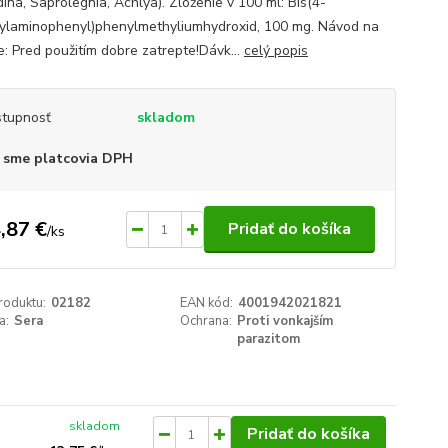
ina, Saprolegnia, Achlya). Zloženie v 100 ml: Bis(4-
ylaminophenyl)phenylmethyliumhydroxid, 100 mg. Návod na
e: Pred použitím dobre zatrepte!Dávk...
celý popis
tupnosť
skladom
 sme platcovia DPH
,87 €
Pridať do košíka
/
ks
roduktu:
02182
EAN kód:
4001942021821
a:
Sera
Ochrana:
Proti vonkajším
parazitom
skladom
Pridať do košíka