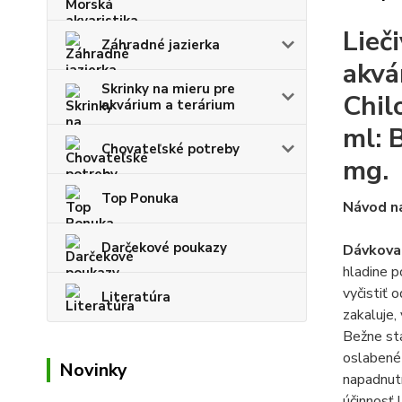
Lieč
Záhradné jazierka
akvá
Skrinky na mieru pre
Chil
akvárium a terárium
ml: 
Chovateľské potreby
mg.
Top Ponuka
Návod na
Darčekové poukazy
Dávkova
hladine p
vyčistiť
Literatúra
zakaluje,
Bežne sta
oslabené 
Novinky
napadnutí
účinnosť l