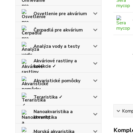
Osvetlenie pre akvárium
Čerpadlá pre akvárium
Analýza vody a testy
Akváriové rastliny a
kolekcie ✓
Akvaristické pomôcky
Teraristika ✓
Kompl
Nanoakvaristika a
krevety
Komple
Morská akvaristika