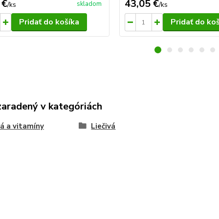
 €
43,05 €
skladom
/
ks
/
ks
Pridať do košíka
Pridať do ko
zaradený v kategóriách
vá a vitamíny
Liečivá