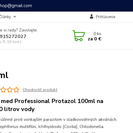
ashop@gmail.com
Články
Prihlásenie
e si rady? Zavolajte.
0
ks
915272027
za
0 €
a, 8-16 hod.)
ml
Ohodnotiť produkt
 med Professional Protazol 100ml na
0 litrov vody
o účinné proti vonkajším parazitom v sladkovodnných akváriách,
ophthirius multifiliis, Ichthyobodo [Costia], Chilodonella,