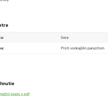
etre
ca
Sera
na
Proti vonkajším parazitom
ahnutie
mačný popis v pdf