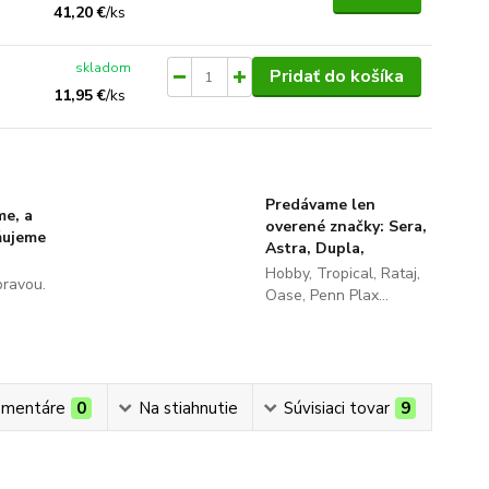
41,20 €
/
ks
skladom
Pridať do košíka
11,95 €
/
ks
Predávame len
me, a
overené značky: Sera,
ňujeme
Astra, Dupla,
Hobby, Tropical, Rataj,
pravou.
Oase, Penn Plax...
mentáre
0
Na stiahnutie
Súvisiaci tovar
9