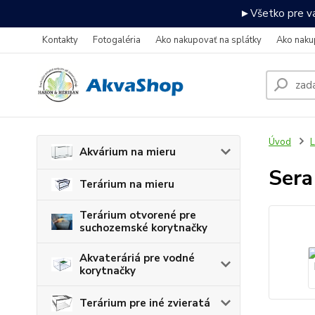
►Všetko pre va
Kontakty
Fotogaléria
Ako nakupovať na splátky
Ako naku
Úvod
L
Akvárium na mieru
Sera
Terárium na mieru
Terárium otvorené pre
suchozemské korytnačky
Akvateráriá pre vodné
korytnačky
Terárium pre iné zvieratá