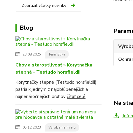
Zobraziť všetky novinky
Blog
Param
Výrob
23.08.2025
Teraristika
Ochra
Chov a starostlivosť » Korytnačka
stepná - Testudo horsfieldii
Korytnačky stepné (Testudo horsfieldii)
patria k jedným z najobľúbenejších a
najnenáročnejších druhov
čítať celé
Na sti
Infor
05.12.2023
Výroba na mieru