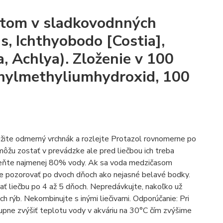
zitom v sladkovodnných
is, Ichthyobodo [Costia],
a, Achlya). Zloženie v 100
nylmethyliumhydroxid, 100
užite odmerný vrchnák a rozlejte Protazol rovnomerne po
môžu zostať v prevádzke ale pred liečbou ich treba
ymeňte najmenej 80% vody. Ak sa voda medzičasom
te pozorovať po dvoch dňoch ako nejasné belavé bodky.
vať liečbu po 4 až 5 dňoch. Nepredávkujte, nakoľko už
ch rýb. Nekombinujte s inými liečivami. Odporúčanie: Pri
tupne zvýšiť teplotu vody v akváriu na 30°C čím zvýšime