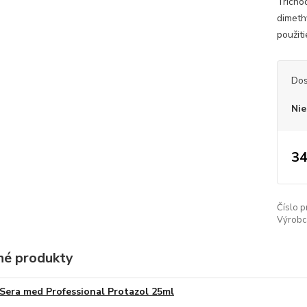
Trichod
dimeth
použiti
Dos
Nie
34
Číslo p
Výrobc
é produkty
Sera med Professional Protazol 25ml