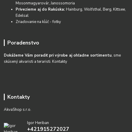
Mosonmagyarovár, Janossomoria
Privezieme aj do Rakúska:
Hainburg, Wolfsthal, Berg, Kittsee,
Edelsal
Zriaďovanie na kĺúč - fotky
Poradenstvo
Dokážeme Vám poradiť pri výrobe aj ohľadne sortimentu
, sme
skúsený akvaristi a teraristi.
Kontakty
Kontakty
AkvaShop s.r.o.
Igor Heriban
+421915272027