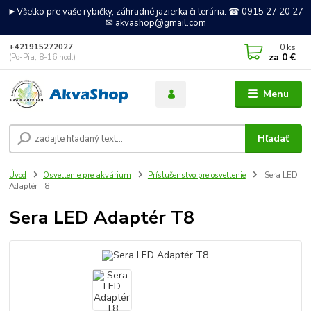
►Všetko pre vaše rybičky, záhradné jazierka či terária. ☎ 0915 27 20 27
✉ akvashop@gmail.com
0
ks
+421915272027
za
0 €
(Po-Pia, 8-16 hod.)
Menu
Hľadať
Úvod
Osvetlenie pre akvárium
Príslušenstvo pre osvetlenie
Sera LED
Adaptér T8
Sera LED Adaptér T8