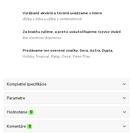
Vyrábané akváriá a teráriá uvádzame v miere
dĺžka x šírka x výška v centimetroch.
Za kvalitu ručíme, a preto uskutočňujeme rozvoz vivárií
iba vlastnou dopravou.
Predávame len overené značky: Sera, Astra, Dupla,
Hobby, Tropical, Rataj, Oase, Penn Plax...
Kompletné špecifikácie
Parametre
Hodnotenie
0
Komentáre
0