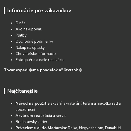
Informácie pre zákazníkov
O nás
Ako nakupovať
Platby
Obchodné podmienky
Nákup na splátky
Chovateľské informácie
Fotogaléria a naše realizácie
Tovar expedujeme pondelok až štvrtok
🟢
Najčítanejšie
Návod na použitie
akvárií, akvaterárií, terárií a niekoľko rád a
upozornení
Akvárium realizácia
a servis
Bratislavský kuriér
Privezieme aj do Maďarska:
Rajka, Hegyeshalom, Dunakiliti,