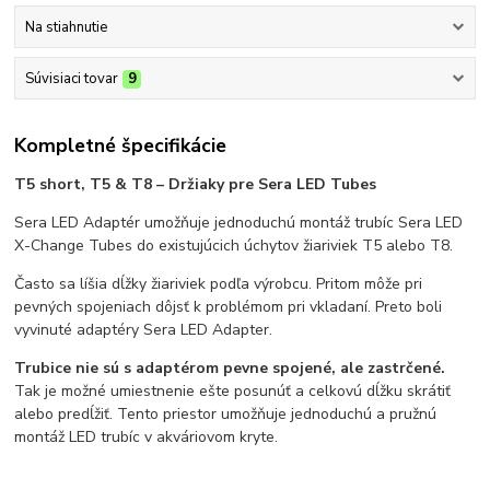
Na stiahnutie
Súvisiaci tovar
9
Kompletné špecifikácie
T5 short, T5 & T8 – Držiaky pre Sera LED Tubes
Sera LED Adaptér umožňuje jednoduchú montáž trubíc Sera LED
X-Change Tubes do existujúcich úchytov žiariviek T5 alebo T8.
Často sa líšia dĺžky žiariviek podľa výrobcu. Pritom môže pri
pevných spojeniach dôjsť k problémom pri vkladaní. Preto boli
vyvinuté adaptéry Sera LED Adapter.
Trubice nie sú s adaptérom pevne spojené, ale zastrčené.
Tak je možné umiestnenie ešte posunúť a celkovú dĺžku skrátiť
alebo predĺžiť. Tento priestor umožňuje jednoduchú a pružnú
montáž LED trubíc v akváriovom kryte.