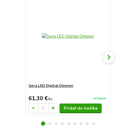
Sera LED Digital Dimmer
Sera LED Mo
riadenia a o
61,30 €
66,70 €
skladom
/
ks
/
k
Pridať do košíka