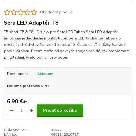
Ohodnotiť produkt
Sera LED Adaptér T8
T5 short, T5 & T8 – Držiaky pre Sera LED Tubes Sera LED Adaptér
umožňuje jednoduchú montáž trubíc Sera LED X-Change Tubes do
existujúcich úchytov žiariviek T5 alebo T8. Často sa líšia dĺžky žiariviek
podľa výrobcu. Pritom môže pri pevných spojeniach dôjsť k problémom
pri vkladaní. Preto boli v...
celý popis
Dostupnosť
Skladom
Nie sme platcovia DPH
6,90 €
/
ks
Pridať do košíka
Číslo produktu:
31072
EAN kód:
4001942310727