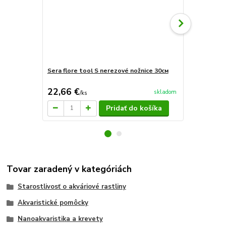
Sera flore tool S nerezové nožnice 30см
Sera flore t
terárium 31
22,66 €
14,21 €
skladom
/
ks
/
k
Pridať do košíka
Tovar zaradený v kategóriách
Starostlivosť o akváriové rastliny
Akvaristické pomôcky
Nanoakvaristika a krevety