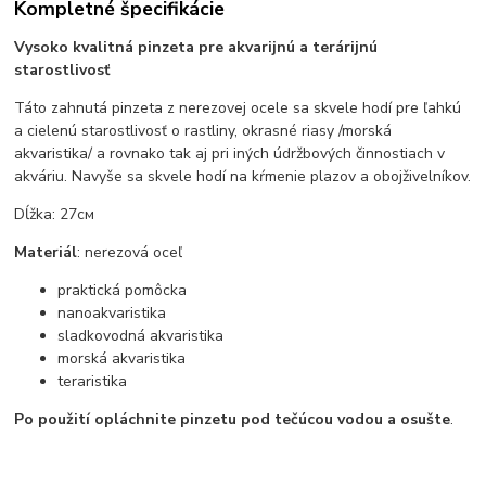
Kompletné špecifikácie
Vysoko kvalitná pinzeta pre akvarijnú a terárijnú
starostlivosť
Táto zahnutá pinzeta z nerezovej ocele sa skvele hodí pre ľahkú
a cielenú starostlivosť o rastliny, okrasné riasy /morská
akvaristika/ a rovnako tak aj pri iných údržbových činnostiach v
akváriu. Navyše sa skvele hodí na kŕmenie plazov a obojživelníkov.
Dĺžka: 27см
Materiál
: nerezová oceľ
praktická pomôcka
nanoakvaristika
sladkovodná akvaristika
morská akvaristika
teraristika
Po použití opláchnite pinzetu pod tečúcou vodou a osušte
.