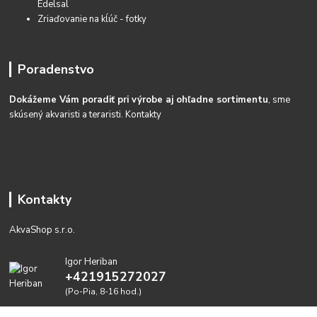
Edelsal
Zriaďovanie na kĺúč - fotky
Poradenstvo
Dokážeme Vám poradiť pri výrobe aj ohľadne sortimentu
, sme
skúsený akvaristi a teraristi.
Kontakty
Kontakty
AkvaShop s.r.o.
Igor Heriban
+421915272027
(Po-Pia, 8-16 hod.)