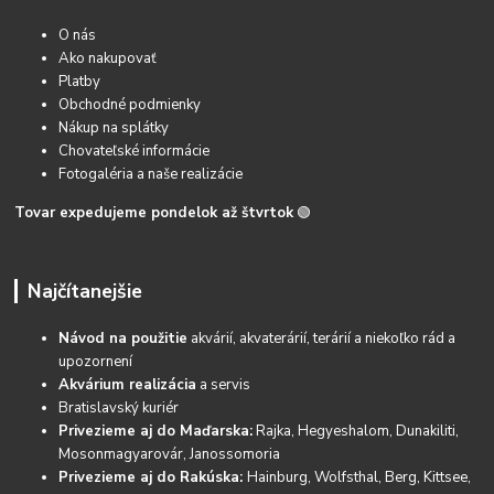
O nás
Ako nakupovať
Platby
Obchodné podmienky
Nákup na splátky
Chovateľské informácie
Fotogaléria a naše realizácie
Tovar expedujeme pondelok až štvrtok
🟢
Najčítanejšie
Návod na použitie
akvárií, akvaterárií, terárií a niekoľko rád a
upozornení
Akvárium realizácia
a servis
Bratislavský kuriér
Privezieme aj do Maďarska:
Rajka, Hegyeshalom, Dunakiliti,
Mosonmagyarovár, Janossomoria
Privezieme aj do Rakúska:
Hainburg, Wolfsthal, Berg, Kittsee,