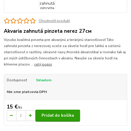
Ohodnotiť produkt
Akvaria zahnutá pinzeta nerez 27см
Vysoko kvalitná pinzeta pre akvarijnú a terárijnú starostlivosť Táto
zahnutá pinzeta z nerezovej ocele sa skvele hodí pre ľahkú a cielenú
starostlivosť o rastliny, okrasné riasy /morská akvaristika/ a rovnako tak aj
pri iných údržbových činnostiach v akváriu. Navyše sa skvele hodí na
kŕmenie plazov ...
celý popis
Dostupnosť
Skladom
Nie sme platcovia DPH
15 €
/
ks
Pridať do košíka