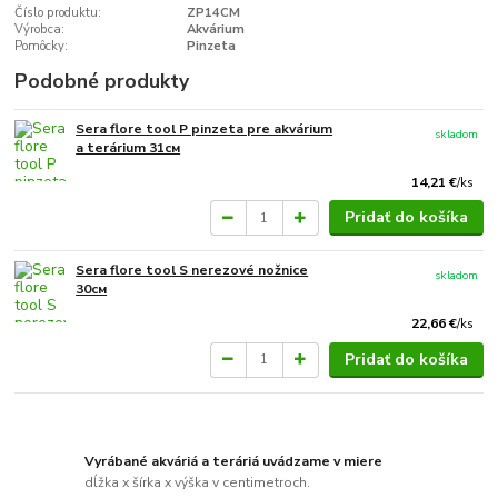
Číslo produktu:
ZP14CM
Výrobca:
Akvárium
Pomôcky:
Pinzeta
Podobné produkty
Sera flore tool P pinzeta pre akvárium
skladom
a terárium 31см
14,21 €
/
ks
Pridať do košíka
Sera flore tool S nerezové nožnice
skladom
30см
22,66 €
/
ks
Pridať do košíka
Vyrábané akváriá a teráriá uvádzame v miere
dĺžka x šírka x výška v centimetroch.