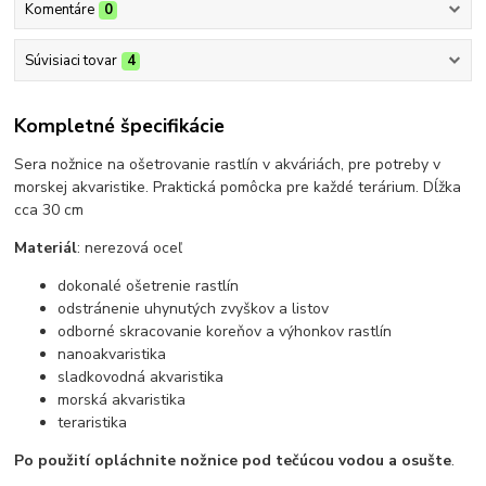
Komentáre
0
Súvisiaci tovar
4
Kompletné špecifikácie
Sera nožnice na ošetrovanie rastlín v akváriách, pre potreby v
morskej akvaristike. Praktická pomôcka pre každé terárium. Dĺžka
cca 30 cm
Materiál
: nerezová oceľ
dokonalé ošetrenie rastlín
odstránenie uhynutých zvyškov a listov
odborné skracovanie koreňov a výhonkov rastlín
nanoakvaristika
sladkovodná akvaristika
morská akvaristika
teraristika
Po použití opláchnite nožnice pod tečúcou vodou a osušte
.