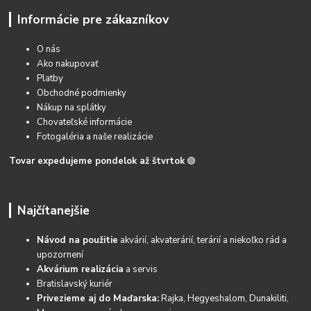
Informácie pre zákazníkov
O nás
Ako nakupovať
Platby
Obchodné podmienky
Nákup na splátky
Chovateľské informácie
Fotogaléria a naše realizácie
Tovar expedujeme pondelok až štvrtok
🟢
Najčítanejšie
Návod na použitie
akvárií, akvaterárií, terárií a niekoľko rád a
upozornení
Akvárium realizácia
a servis
Bratislavský kuriér
Privezieme aj do Maďarska:
Rajka, Hegyeshalom, Dunakiliti,