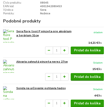
Číslo produktu:
08045
EAN kód:
4001942080453
Výrobca:
Sera
Pomôcky:
Nožnice
Podobné produkty
Sera flore tool P pinzeta pre akvárium
skladom
a terárium 31см
14,21 €
/
ks
Pridať do košíka
Akvaria zahnutá pinzeta nerez 27см
Skladom
15 €
/
ks
Pridať do košíka
Sonda na určovanie pohlavia hadov
Skladom
4 €
/
ks
Pridať do košíka