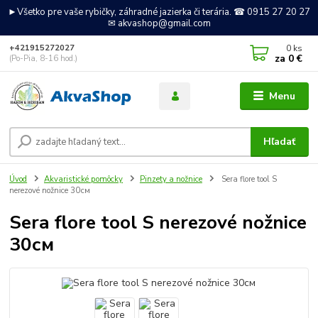
►Všetko pre vaše rybičky, záhradné jazierka či terária. ☎ 0915 27 20 27
✉ akvashop@gmail.com
0
ks
+421915272027
za
0 €
(Po-Pia, 8-16 hod.)
Menu
Hľadať
Úvod
Akvaristické pomôcky
Pinzety a nožnice
Sera flore tool S
nerezové nožnice 30см
Sera flore tool S nerezové nožnice
30см