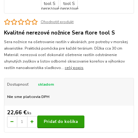
Ohodnotiť produkt
Kvalitné nerezové nožnice Sera flore tool S
Sera nožnice na ošetrovanie rastlín v akváriách, pre potreby v morskej
akvaristike. Praktická pomôcka pre každé terárium. Dĺžka cca 30 cm
Materiál: nerezová oceľ dokonalé ošetrenie rastlín odstránenie
uhynutých zvyškov a listov odborné skracovanie koreňov a výhonkov
rastlín nanoakvaristika sladkovo...
celý popis
Dostupnosť
skladom
Nie sme platcovia DPH
22,66 €
/
ks
Pridať do košíka