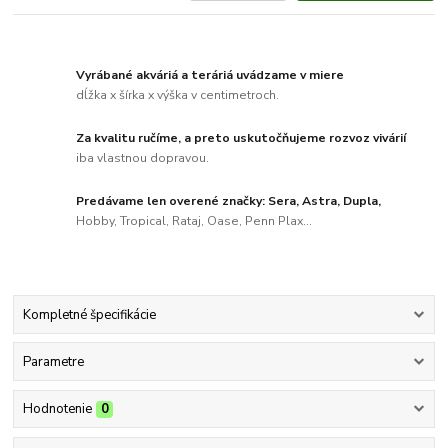
Vyrábané akváriá a teráriá uvádzame v miere
dĺžka x šírka x výška v centimetroch.
Za kvalitu ručíme, a preto uskutočňujeme rozvoz vivárií
iba vlastnou dopravou.
Predávame len overené značky: Sera, Astra, Dupla,
Hobby, Tropical, Rataj, Oase, Penn Plax...
Kompletné špecifikácie
Parametre
Hodnotenie
0