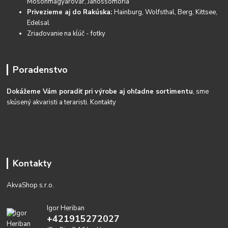
Mosonmagyarovár, Janossomoria
Privezieme aj do Rakúska:
Hainburg, Wolfsthal, Berg, Kittsee,
Edelsal
Zriaďovanie na kĺúč - fotky
Poradenstvo
Dokážeme Vám poradiť pri výrobe aj ohľadne sortimentu
, sme
skúsený akvaristi a teraristi.
Kontakty
Kontakty
AkvaShop s.r.o.
Igor Heriban
+421915272027