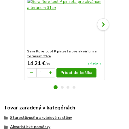
Sera flore tool P pinzeta pre akvárium a
Akvaria zah
terárium 31см
14,21 €
15 €
skladom
/
ks
/
ks
Pridať do košíka
Tovar zaradený v kategóriách
Starostlivosť o akváriové rastliny
Akvaristické pomôcky