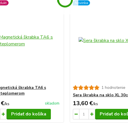
dukt
Novinka
gnetická škrabka TA6 s
1 hodnotenie
 teplomerom
Sera škrabka na sklo XL 30
 €
13,60 €
skladom
/
ks
/
ks
Pridať do košíka
Pridať do ko