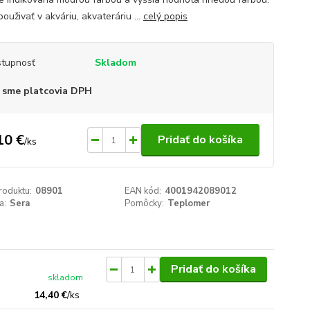
ouživať v akváriu, akvateráriu ...
celý popis
tupnosť
Skladom
 sme platcovia DPH
10 €
Pridať do košíka
/
ks
roduktu:
08901
EAN kód:
4001942089012
a:
Sera
Pomôcky:
Teplomer
Pridať do košíka
skladom
14,40 €
/
ks