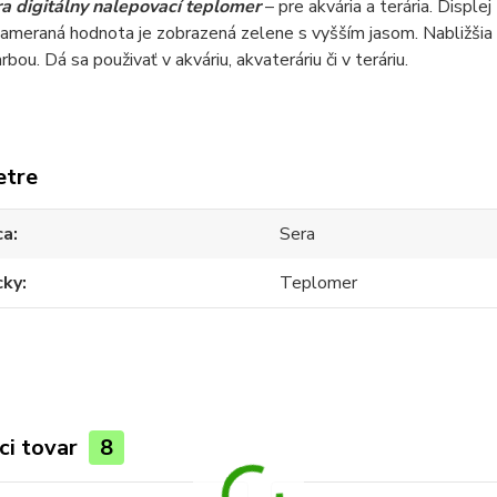
ra digitálny nalepovací teplomer
– pre akvária a terária. Displ
meraná hodnota je zobrazená zelene s vyšším jasom. Nabližšia n
bou. Dá sa použivať v akváriu, akvateráriu či v teráriu.
etre
ca
Sera
ky
Teplomer
ci tovar
8