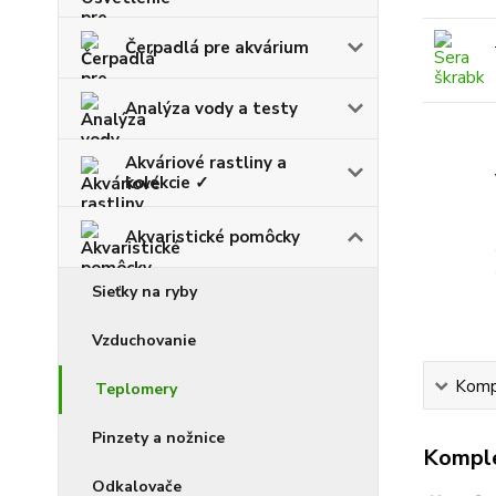
Čerpadlá pre akvárium
Analýza vody a testy
Akváriové rastliny a
kolekcie ✓
Akvaristické pomôcky
Sieťky na ryby
Vzduchovanie
Kompl
Teplomery
Pinzety a nožnice
Komple
Odkalovače