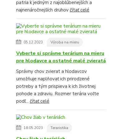
patria k jedným z najobľúbenejších a
najnenáročnejších druhov
čítať celé
05.12.2023
Výroba na mieru
Vyberte si správne terárium na mieru
pre hlodavce a ostatné malé zvieratá
Správny chov zvierat a hlodavcov
umožňuje naplňovať ich prirodzené
potreby a tým prispieva k ich životnej
pohode a zdraviu. Rozmer terária voľte
podľ...
čítať celé
18.05.2023
Teraristika
Chov žiab v teráriách