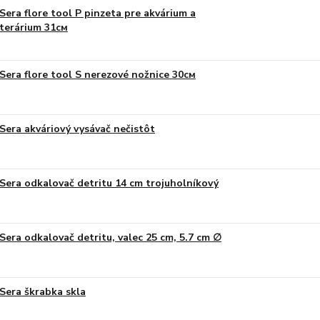
Sera flore tool P pinzeta pre akvárium a
terárium 31см
Sera flore tool S nerezové nožnice 30см
Sera akváriový vysávač nečistôt
Sera odkalovač detritu 14 cm trojuholníkový
Sera odkalovač detritu, valec 25 cm, 5.7 cm ∅
Sera škrabka skla