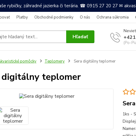
še rybičky, záhradné jazierka či terária. ☎ 0915 27 20 27 ✉ akv
povať
Platby
Obchodné podmienky
O nás
Ochrana súkromia
Neviet
Hľadať
+421
(Po-Pi
kvaristické pomôcky
Teplomery
Sera digitálny teplomer
 digitálny teplomer
Sera
1ks - S
Disple
Namera
nižšia