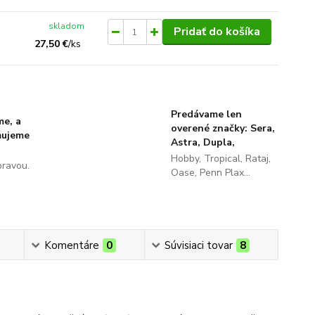
skladom
Pridať do košíka
27,50 €
/
ks
Predávame len
me, a
overené značky: Sera,
ňujeme
Astra, Dupla,
Hobby, Tropical, Rataj,
pravou.
Oase, Penn Plax...
Komentáre
0
Súvisiaci tovar
8