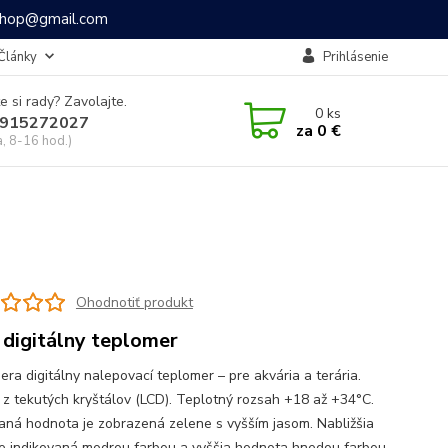
ashop@gmail.com
Články
Prihlásenie
e si rady? Zavolajte.
0
ks
915272027
za
0 €
a, 8-16 hod.)
Ohodnotiť produkt
 digitálny teplomer
era digitálny nalepovací teplomer – pre akvária a terária.
j z tekutých kryštálov (LCD). Teplotný rozsah +18 až +34°C.
ná hodnota je zobrazená zelene s vyšším jasom. Nabližšia
 je indikovaná modrou farbou a vyššia hodnota hnedou farbou.