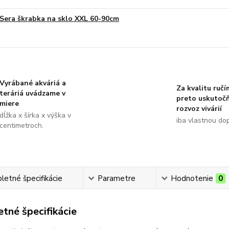
Sera škrabka na sklo XXL 60-90cm
Vyrábané akváriá a
Za kvalitu ručí
teráriá uvádzame v
preto uskutoč
miere
rozvoz vivárií
dĺžka x šírka x výška v
iba vlastnou do
centimetroch.
etné špecifikácie
Parametre
Hodnotenie
0
tné špecifikácie