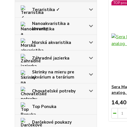
TOP pro
Teraristika ✓
Nanoakvaristika a
krevety
Morská akvaristika
Záhradné jazierka
Skrinky na mieru pre
akvárium a terárium
Sera Ma
Chovateľské potreby
analog.
14,40
Top Ponuka
Darčekové poukazy