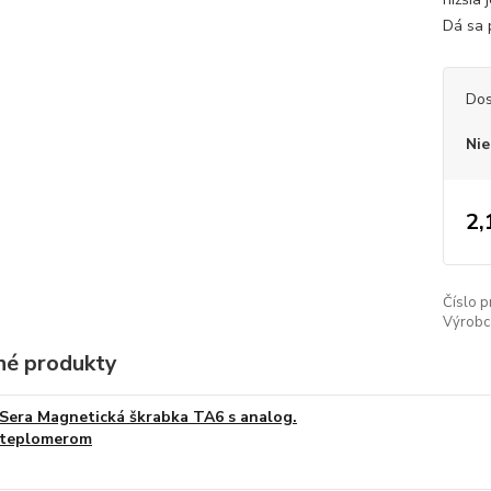
Dá sa p
Dos
Nie
2,
Číslo p
Výrobc
é produkty
Sera Magnetická škrabka TA6 s analog.
teplomerom