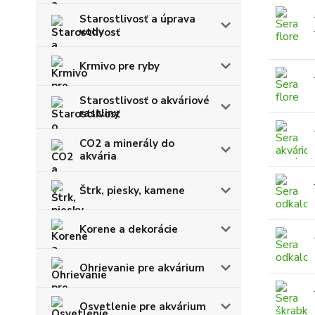
Starostlivosť a úprava
vody
Krmivo pre ryby
Starostlivosť o akváriové
rastliny
CO2 a minerály do
akvária
Štrk, piesky, kamene
Korene a dekorácie
Ohrievanie pre akvárium
Osvetlenie pre akvárium