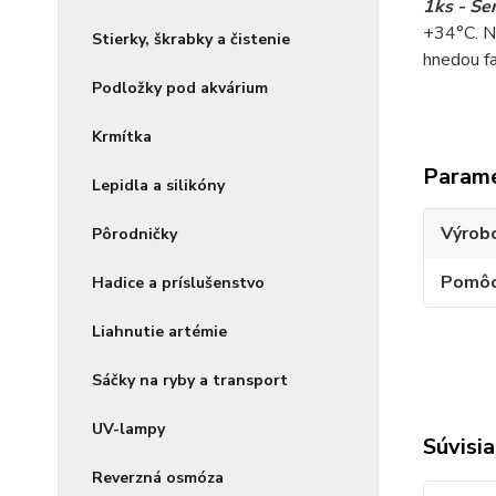
1ks - Se
+34°C. Na
Stierky, škrabky a čistenie
hnedou far
Podložky pod akvárium
Krmítka
Param
Lepidla a silikóny
Výrob
Pôrodničky
Pomôc
Hadice a príslušenstvo
Liahnutie artémie
Sáčky na ryby a transport
UV-lampy
Súvisia
Reverzná osmóza