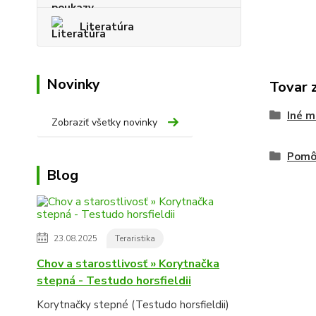
Literatúra
Novinky
Tovar 
Iné m
Zobraziť všetky novinky
Pomôc
Blog
23.08.2025
Teraristika
Chov a starostlivosť » Korytnačka
stepná - Testudo horsfieldii
Korytnačky stepné (Testudo horsfieldii)