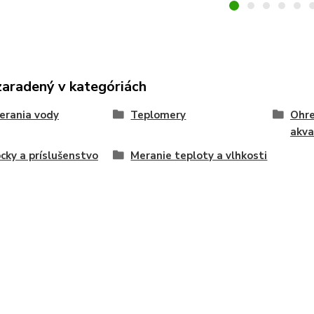
zaradený v kategóriách
erania vody
Teplomery
Ohre
akva
ky a príslušenstvo
Meranie teploty a vlhkosti