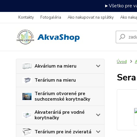
►Všetko pre va
Kontakty
Fotogaléria
Ako nakupovať na splátky
Ako naku
Úvod
A
Akvárium na mieru
Sera
Terárium na mieru
Terárium otvorené pre
suchozemské korytnačky
Akvateráriá pre vodné
korytnačky
Terárium pre iné zvieratá