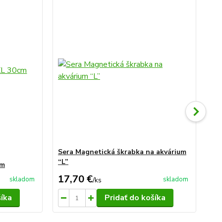
Sera Magnetická škrabka na akvárium
Se
“L”
“M
cm
17,70 €
13
skladom
skladom
/
ks
šíka
Pridať do košíka