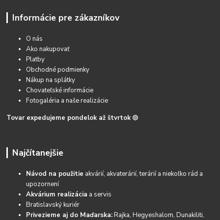
Informácie pre zákazníkov
O nás
Ako nakupovať
Platby
Obchodné podmienky
Nákup na splátky
Chovateľské informácie
Fotogaléria a naše realizácie
Tovar expedujeme pondelok až štvrtok
🟢
Najčítanejšie
Návod na použitie
akvárií, akvaterárií, terárií a niekoľko rád a
upozornení
Akvárium realizácia
a servis
Bratislavský kuriér
Privezieme aj do Maďarska:
Rajka, Hegyeshalom, Dunakiliti,