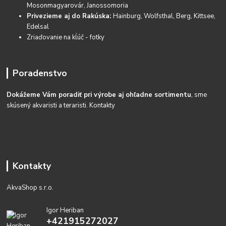
Mosonmagyarovár, Janossomoria
Privezieme aj do Rakúska:
Hainburg, Wolfsthal, Berg, Kittsee,
Edelsal
Zriaďovanie na kĺúč - fotky
Poradenstvo
Dokážeme Vám poradiť pri výrobe aj ohľadne sortimentu
, sme
skúsený akvaristi a teraristi.
Kontakty
Kontakty
AkvaShop s.r.o.
Igor Heriban
+421915272027