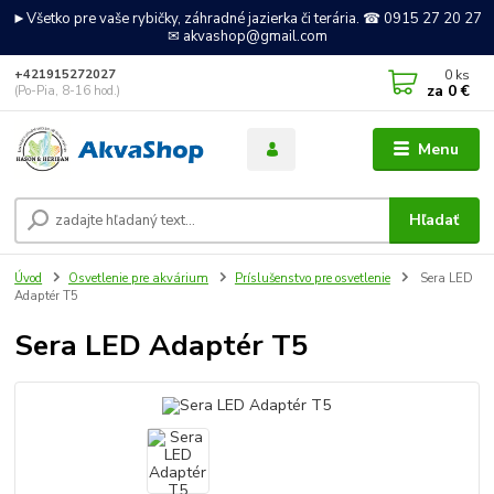
►Všetko pre vaše rybičky, záhradné jazierka či terária. ☎ 0915 27 20 27
✉ akvashop@gmail.com
0
ks
+421915272027
za
0 €
(Po-Pia, 8-16 hod.)
Menu
Hľadať
Úvod
Osvetlenie pre akvárium
Príslušenstvo pre osvetlenie
Sera LED
Adaptér T5
Sera LED Adaptér T5