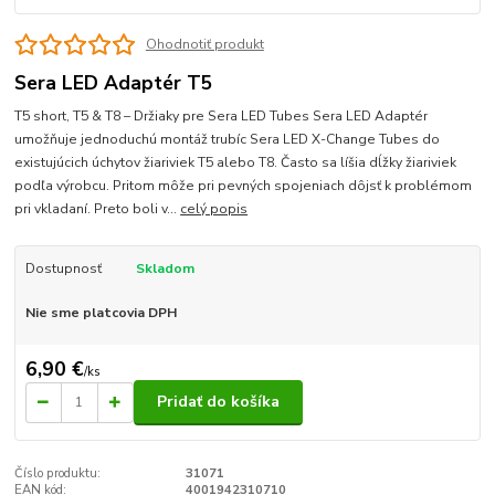
Ohodnotiť produkt
Sera LED Adaptér T5
T5 short, T5 & T8 – Držiaky pre Sera LED Tubes Sera LED Adaptér
umožňuje jednoduchú montáž trubíc Sera LED X-Change Tubes do
existujúcich úchytov žiariviek T5 alebo T8. Často sa líšia dĺžky žiariviek
podľa výrobcu. Pritom môže pri pevných spojeniach dôjsť k problémom
pri vkladaní. Preto boli v...
celý popis
Dostupnosť
Skladom
Nie sme platcovia DPH
6,90 €
/
ks
Pridať do košíka
Číslo produktu:
31071
EAN kód:
4001942310710