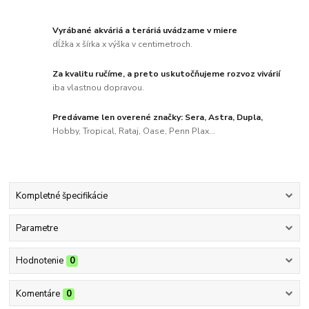
Vyrábané akváriá a teráriá uvádzame v miere
dĺžka x šírka x výška v centimetroch.
Za kvalitu ručíme, a preto uskutočňujeme rozvoz vivárií
iba vlastnou dopravou.
Predávame len overené značky: Sera, Astra, Dupla,
Hobby, Tropical, Rataj, Oase, Penn Plax...
Kompletné špecifikácie
Parametre
Hodnotenie
0
Komentáre
0