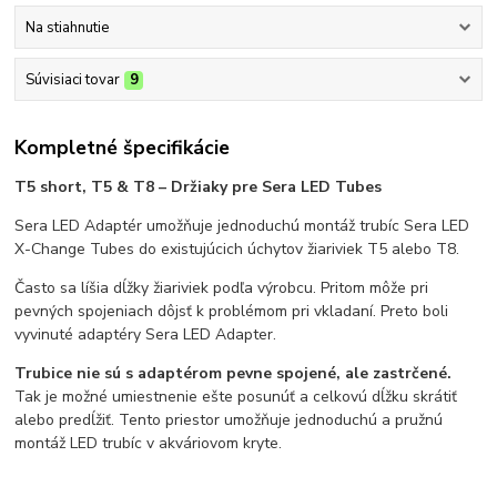
Na stiahnutie
Súvisiaci tovar
9
Kompletné špecifikácie
T5 short, T5 & T8 – Držiaky pre Sera LED Tubes
Sera LED Adaptér umožňuje jednoduchú montáž trubíc Sera LED
X-Change Tubes do existujúcich úchytov žiariviek T5 alebo T8.
Často sa líšia dĺžky žiariviek podľa výrobcu. Pritom môže pri
pevných spojeniach dôjsť k problémom pri vkladaní. Preto boli
vyvinuté adaptéry Sera LED Adapter.
Trubice nie sú s adaptérom pevne spojené, ale zastrčené.
Tak je možné umiestnenie ešte posunúť a celkovú dĺžku skrátiť
alebo predĺžiť. Tento priestor umožňuje jednoduchú a pružnú
montáž LED trubíc v akváriovom kryte.