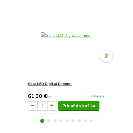
Sera LED Digital Dimmer
Sera LED Mo
riadenia a o
61,30 €
66,70 €
skladom
/
ks
/
k
Pridať do košíka