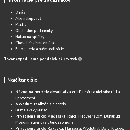
O nás
Ako nakupovať
Platby
Obchodné podmienky
Nákup na splátky
Chovateľské informácie
Fotogaléria a naše realizácie
Tovar expedujeme pondelok až štvrtok
🟢
Najčítanejšie
Návod na použitie
akvárií, akvaterárií, terárií a niekoľko rád a
upozornení
Akvárium realizácia
a servis
Bratislavský kuriér
Privezieme aj do Maďarska:
Rajka, Hegyeshalom, Dunakiliti,
Mosonmagyarovár, Janossomoria
Privezieme aj do Rakúska:
Hainburg, Wolfsthal, Berg, Kittsee,