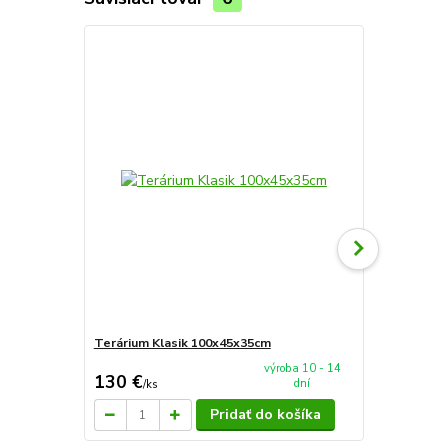
Terárium Klasik 100x45x35cm
Terárium Kl
výroba 10 - 14
130 €
202,30 
dní
/
ks
Pridať do košíka