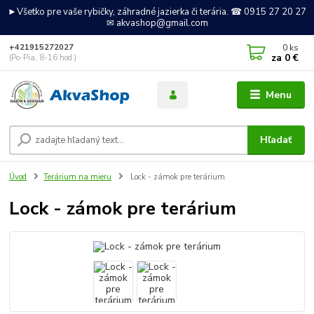
►Všetko pre vaše rybičky, záhradné jazierka či terária. ☎ 0915 27 20 27
✉ akvashop@gmail.com
0
ks
+421915272027
za
0 €
(Po-Pia, 8-16 hod.)
Menu
Hľadať
Úvod
Terárium na mieru
Lock - zámok pre terárium
Lock - zámok pre terárium