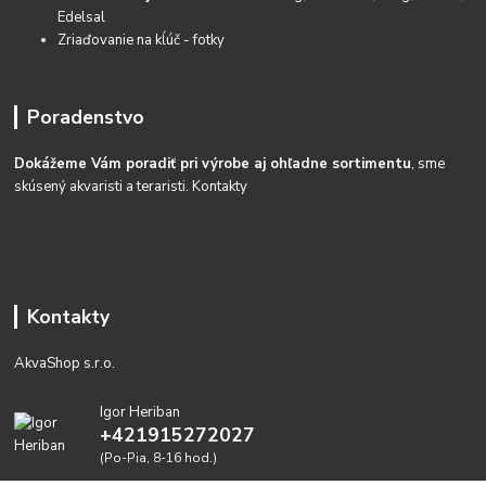
Edelsal
Zriaďovanie na kĺúč - fotky
Poradenstvo
Dokážeme Vám poradiť pri výrobe aj ohľadne sortimentu
, sme
skúsený akvaristi a teraristi.
Kontakty
Kontakty
AkvaShop s.r.o.
Igor Heriban
+421915272027
(Po-Pia, 8-16 hod.)