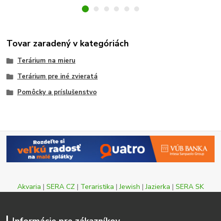
Tovar zaradený v kategóriách
Terárium na mieru
Terárium pre iné zvieratá
Pomôcky a príslušenstvo
Akvaria
|
SERA CZ
|
Teraristika
|
Jewish
|
Jazierka
|
SERA SK
Informácie pre zákazníkov