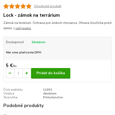
Ohodnotiť produkt
Lock - zámok na terrárium
Zámok na terárium. Ochrana pre únikom chovanca. Ohrana živočícha pred
detmi :)
celý popis
Dostupnosť
Skladom
Nie sme platcovia DPH
5 €
/
ks
Pridať do košíka
Číslo produktu:
11092
Výrobca:
Akvárium
Teraristika:
Príslušenstvo
Podobné produkty