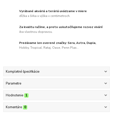
Vyrábané akváriá a teráriá uvádzame v miere
dĺžka x šírka x výška v centimetroch.
Za kvalitu ručíme, a preto uskutočňujeme rozvoz vivárií
iba vlastnou dopravou.
Predávame len overené značky: Sera, Astra, Dupla,
Hobby, Tropical, Rataj, Oase, Penn Plax...
Kompletné špecifikácie
Parametre
Hodnotenie
1
Komentáre
0