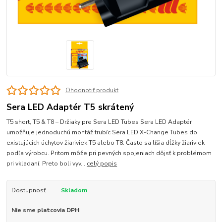
Ohodnotiť produkt
Sera LED Adaptér T5 skrátený
T5 short, T5 & T8 – Držiaky pre Sera LED Tubes Sera LED Adaptér
umožňuje jednoduchú montáž trubíc Sera LED X-Change Tubes do
existujúcich úchytov žiariviek T5 alebo T8. Často sa líšia dĺžky žiariviek
podľa výrobcu. Pritom môže pri pevných spojeniach dôjsť k problémom
pri vkladaní. Preto boli vyv...
celý popis
Dostupnosť
Skladom
Nie sme platcovia DPH