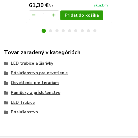
61,30 €
66,70 €
skladom
/
ks
/
k
Pridať do košíka
Tovar zaradený v kategóriách
LED trubice a žiarivky
Príslušenstvo pre osvetlenie
Osvetlenie pre terárium
Pomôcky a príslušenstvo
LED Trubice
Príslušenstvo