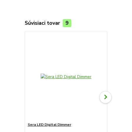
Súvisiaci tovar
9
Sera LED Digital Dimmer
Sera LED Mo
riadenia a o