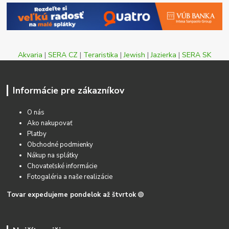
Akvaria
|
SERA CZ
|
Teraristika
|
Jewish
|
Jazierka
|
SERA SK
Informácie pre zákazníkov
O nás
Ako nakupovať
Platby
Obchodné podmienky
Nákup na splátky
Chovateľské informácie
Fotogaléria a naše realizácie
Tovar expedujeme pondelok až štvrtok
🟢