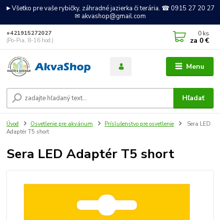
►Všetko pre vaše rybičky, záhradné jazierka či terária. ☎ 0915 27 20 27
✉ akvashop@gmail.com
0
ks
+421915272027
za
0 €
(Po-Pia, 8-16 hod.)
Menu
Hľadať
Úvod
Osvetlenie pre akvárium
Príslušenstvo pre osvetlenie
Sera LED
Adaptér T5 short
Sera LED Adaptér T5 short