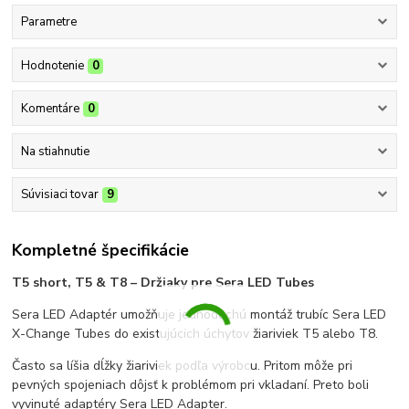
Parametre
Hodnotenie
0
Komentáre
0
Na stiahnutie
Súvisiaci tovar
9
Kompletné špecifikácie
T5 short, T5 & T8 – Držiaky pre Sera LED Tubes
Sera LED Adaptér umožňuje jednoduchú montáž trubíc Sera LED
X-Change Tubes do existujúcich úchytov žiariviek T5 alebo T8.
Často sa líšia dĺžky žiariviek podľa výrobcu. Pritom môže pri
pevných spojeniach dôjsť k problémom pri vkladaní. Preto boli
vyvinuté adaptéry Sera LED Adapter.