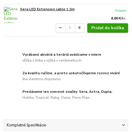
Sera LED Extension cable 1,2m
Skladom
6,80 €
/
ks
Pridať do košíka
Vyrábané akváriá a teráriá uvádzame v miere
dĺžka x šírka x výška v centimetroch.
Za kvalitu ručíme, a preto uskutočňujeme rozvoz vivárií
iba vlastnou dopravou.
Predávame len overené značky: Sera, Astra, Dupla,
Hobby, Tropical, Rataj, Oase, Penn Plax...
Kompletné špecifikácie