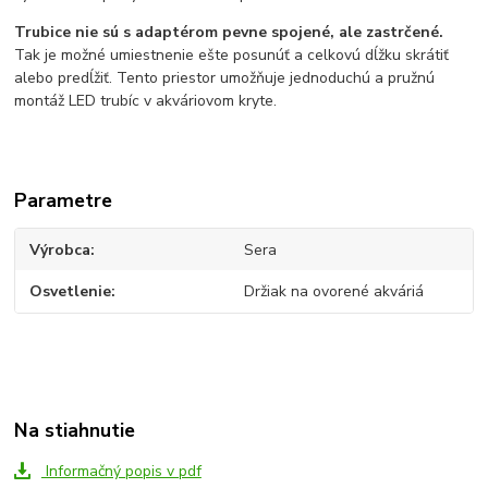
Trubice nie sú s adaptérom pevne spojené, ale zastrčené.
Tak je možné umiestnenie ešte posunúť a celkovú dĺžku skrátiť
alebo predĺžiť. Tento priestor umožňuje jednoduchú a pružnú
montáž LED trubíc v akváriovom kryte.
Parametre
Výrobca
Sera
Osvetlenie
Držiak na ovorené akváriá
Na stiahnutie
Informačný popis v pdf