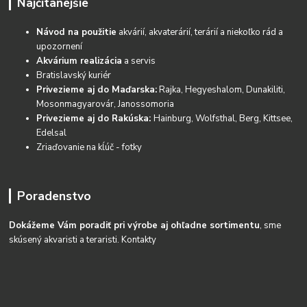
Najčítanejšie
Návod na použitie
akvárií, akvaterárií, terárií a niekoľko rád a
upozornení
Akvárium realizácia
a servis
Bratislavský kuriér
Privezieme aj do Maďarska:
Rajka, Hegyeshalom, Dunakiliti,
Mosonmagyarovár, Janossomoria
Privezieme aj do Rakúska:
Hainburg, Wolfsthal, Berg, Kittsee,
Edelsal
Zriaďovanie na kĺúč - fotky
Poradenstvo
Dokážeme Vám poradiť pri výrobe aj ohľadne sortimentu
, sme
skúsený akvaristi a teraristi.
Kontakty