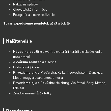
Nákup na splátky
Chovateľské informácie
Fotogaléria a naše realizácie
Tovar expedujeme pondelok až štvrtok
🟢
Najčítanejšie
Návod na použitie
akvárií, akvaterárií, terárií a niekoľko rád a
upozornení
Akvárium realizácia
a servis
Bratislavský kuriér
Privezieme aj do Maďarska:
Rajka, Hegyeshalom, Dunakiliti,
Mosonmagyarovár, Janossomoria
Privezieme aj do Rakúska:
Hainburg, Wolfsthal, Berg, Kittsee,
Edelsal
Zriaďovanie na kĺúč - fotky
Poradenstvo