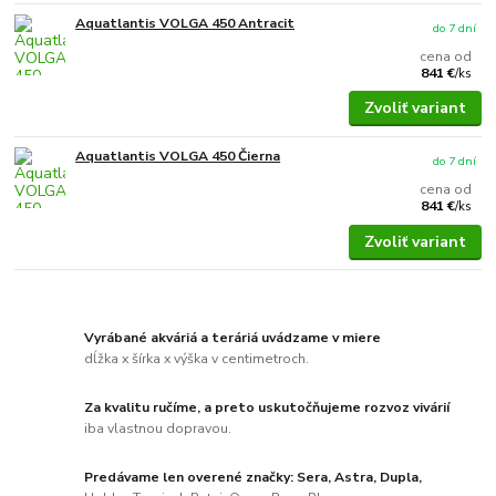
Aquatlantis VOLGA 450 Antracit
do 7 dní
cena od
841 €
/
ks
Zvoliť variant
Aquatlantis VOLGA 450 Čierna
do 7 dní
cena od
841 €
/
ks
Zvoliť variant
Vyrábané akváriá a teráriá uvádzame v miere
dĺžka x šírka x výška v centimetroch.
Za kvalitu ručíme, a preto uskutočňujeme rozvoz vivárií
iba vlastnou dopravou.
Predávame len overené značky: Sera, Astra, Dupla,