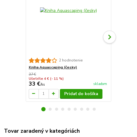
Substrát Sta
2 hodnotenie
Kniha Aquascaping (česky)
37 €
Ušetríte 4 €
(- 11 %)
33 €
4,50 €
skladom
/
ks
/
ks
Pridať do košíka
Tovar zaradený v kategóriách