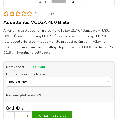
Ohodnotiť produkt
Aquatlantis VOLGA 450 Biela
Akvárium s LED osvetlením, rozmery: 152,5x52,7x67,6cm, objem: 580L
DVOJITÉ osvetlenie Easy LED 2.0 Špičkové osvetlenie Easy LED 2.0 -
toto osvetlenie je veľmi úsporné, ale predovšetkým veľmi výkonné,
takže pod ním krásne rastú rastliny. Teplota svetla: 6800K Svietivosť: 2 x
6519 lm Svetalná i...
celý popis
Dostupnosť
do 7 dní
Doobjednávam podstavec
Nie sme platcovia DPH
841 €
/
ks
Pridať do košíka