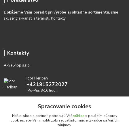
Dokážeme Vám poradiť pri výrobe aj ohľadne sortimentu
, sme
skúsený akvaristi a teraristi.
Kontakty
Kontakty
AkvaShop s.r.o.
Igor Heriban
+421915272027
(Po-Pia, 8-16 hod.)
akvashop@gmail.com
Spracovanie cookies
Náš e-shop a partneri potrebujú Váš
súhlas
s použitím súborov
cookies, aby Vám mohli zobrazovať informácie týkajúce sa Vašich
záujmov.