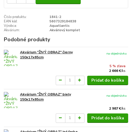
Číslo produktu:
1841-2
EAN kód:
5607329184838
Výrobca:
Aquatlantis
Akvárium:
Akváriový komplet
Podobné produkty
Akvárium "ŽIVÝ OBRAZ" čierny
na objednávku
150x17x65cm
5 % zľava
2 666 €
/
ks
Pridať do košíka
Akvárium "ŽIVÝ OBRAZ" biely
na objednávku
150x17x65cm
2 987 €
/
ks
Pridať do košíka
Akvárium "ŽIVÝ OBRAZ" iná farba