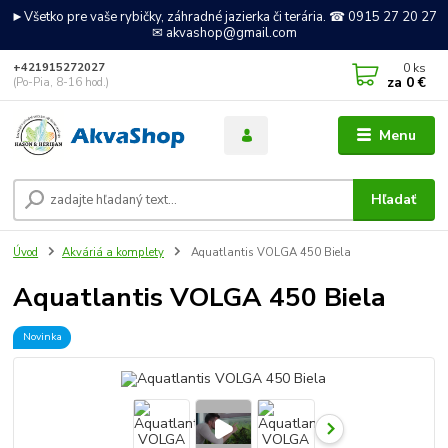
►Všetko pre vaše rybičky, záhradné jazierka či terária. ☎ 0915 27 20 27
✉ akvashop@gmail.com
0
ks
+421915272027
za
0 €
(Po-Pia, 8-16 hod.)
Menu
Hľadať
Úvod
Akváriá a komplety
Aquatlantis VOLGA 450 Biela
Aquatlantis VOLGA 450 Biela
Novinka