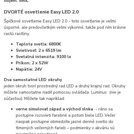
objem: 580L
DVOJITÉ osvetlenie Easy LED 2.0
Špičkové osvetlenie Easy LED 2.0 - toto osvetlenie je veľmi
úsporné, ale predovšetkým veľmi výkonné, takže pod ním krásne
rastú rastliny.
Teplota svetla: 6800K
Svietivosť: 2 x 6519 lm
Svetalná intenzita: 9100 lx
Príkon: 2 x 52W
Napätie: 24V
Dva samostatné LED okruhy
jeden okruh tvorí prostredný rad LED a druhý krajný rad. Okruhy
môžete samostatne riadiť pomocou ovládača Luminus
(nie je
súčasťou). Môžete tak napríklad:
verne simulovať západ a východ slnka
- ráno sa
postupne rozsvieti farebné a potom biele LED. Večer
naopak postupne obmedzíte jasné denné svetlo do
tlmených večerných farieb – podmienky v akváriu sú