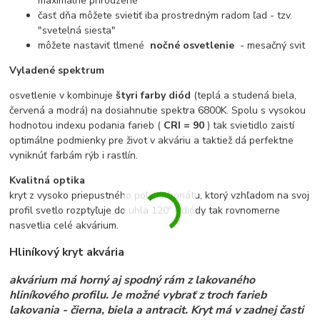
maximálne prirodzené
časť dňa môžete svietiť iba prostredným radom ľad - tzv.
"svetelná siesta"
môžete nastaviť tlmené
nočné osvetlenie
- mesačný svit
Vyladené spektrum
osvetlenie v kombinuje
štyri farby diód
(teplá a studená biela,
červená a modrá) na dosiahnutie spektra 6800K. Spolu s vysokou
hodnotou indexu podania farieb (
CRI = 90
) tak svietidlo zaistí
optimálne podmienky pre život v akváriu a taktiež dá perfektne
vyniknúť farbám rýb i rastlín.
Kvalitná optika
kryt z vysoko priepustného polykarbonátu, ktorý vzhľadom na svoj
profil svetlo rozptyľuje do uhla 120º - diódy tak rovnomerne
nasvetlia celé akvárium.
Hliníkový kryt akvária
akvárium má horný aj spodný rám z lakovaného
hliníkového profilu. Je možné vybrať z troch farieb
lakovania - čierna, biela a antracit. Kryt má v zadnej časti