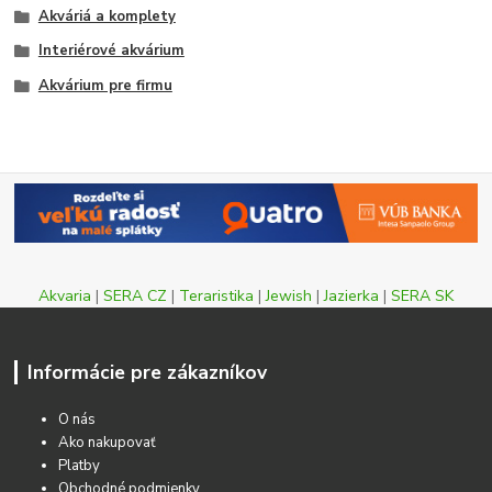
Akváriá a komplety
Interiérové akvárium
Akvárium pre firmu
Akvaria
|
SERA CZ
|
Teraristika
|
Jewish
|
Jazierka
|
SERA SK
Informácie pre zákazníkov
O nás
Ako nakupovať
Platby
Obchodné podmienky