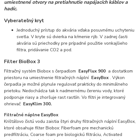
umiestnené otvory na pretiahnutie napájacích káblov a
hadíc.
Vyberateľný kryt
Jednoduchý prístup do akvária vďaka posuvnému uchyteniu
svetla. V kryte sú dvierka na kŕmenie rýb. V zadnej časti
akvária sú priechodky pre prípadné použitie vonkajšieho
filtra, pridávanie CO2 a pod.
Filter BioBox 3
Filtračný systém Biobox s čerpadlom
EasyFlux 900
a dostatkom
priestoru na umiestnenie filtračných náplní
EasyBox
. Výkon
čerpadla je možné plynule regulovať prakticky do minimálneho
prietoku. Nedochádza tak k nadmernému čereniu vody, ktoré
podporuje riasy a zhoršuje rast rastlín. Vo filtri je integrovaný
ohrievač
EasyKlim 300.
Filtračné náplne EasyBox
Krištáľovo čistú vodu zaistia štyri druhy filtračných náplní EasyBox,
ktoré obsahuje filter Biobox: Fiberfoam pre mechanickú
predfiltráciu, Coarse foam pre biologickú filtráciu, Activated