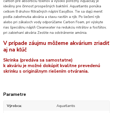
carbon pre absorbciu toxínov a vysoko porézny Aquaclay je
ideálny pre činnosť prospešných baktérií. Aquatlantis ponúka
celkom 8 druhov filtračných náplní EasyBox. Tie sa dajú meniť
podľa zabehnutia akvária a stavu rastlín a rýb. Po liečení rýb
alebo pri zákaloch vody odporúčame Carbon Foam, pri výskyte
rias špeciálnu náplň Cleanwater na redukciu nitrátov a fosfátov,
pri zabiehaní akvária Zeolite na odstránenie amónia.
V prípade záujmu môžeme akvárium zriadiť
aj na kľúč
Skrinka (predáva sa samostatne)
k akváriu je možné dokúpiť kvalitne prevedenú
skrinku s originálnym riešením otvárania.
Parametre
Výrobca
Aquatlantis