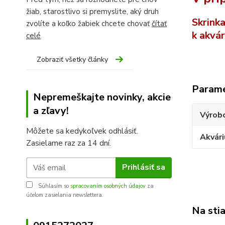
žiab, starostlivo si premyslite, aký druh
Skrink
zvolíte a koľko žabiek chcete chovať
čítať
k akvár
celé
Zobraziť všetky články
Param
Nepremeškajte novinky, akcie
a zľavy!
Výrob
Môžete sa kedykoľvek odhlásiť.
Akvár
Zasielame raz za 14 dní.
Prihlásiť sa
Súhlasím so
spracovaním osobných údajov
za
účelom zasielania newslettera.
Na sti