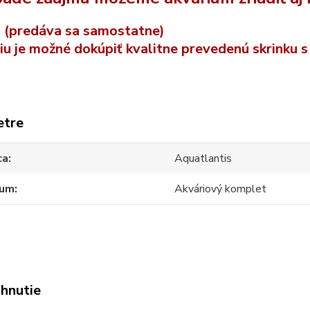
a (predáva sa samostatne)
iu je možné dokúpiť kvalitne prevedenú skrinku s
etre
ca
Aquatlantis
ium
Akváriový komplet
ahnutie