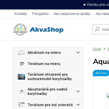
►Všetko pre va
Kontakty
Fotogaléria
Ako nakupovať na splátky
Ako naku
Úvod
A
Akvárium na mieru
Aqua
Terárium na mieru
Novinka
Terárium otvorené pre
suchozemské korytnačky
Akvateráriá pre vodné
korytnačky
Terárium pre iné zvieratá