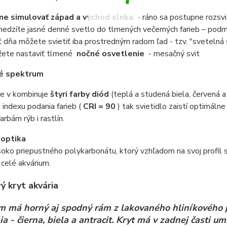
ne simulovať západ a východ slnka
- ráno sa postupne rozsvi
edzíte jasné denné svetlo do tlmených večerných farieb – podm
ť dňa môžete svietiť iba prostredným radom ľad - tzv. "svetelná 
ete nastaviť tlmené
nočné osvetlenie
- mesačný svit
é spektrum
ie v kombinuje
štyri farby diód
(teplá a studená biela, červená 
indexu podania farieb (
CRI = 90
) tak svietidlo zaistí optimáln
arbám rýb i rastlín.
 optika
soko priepustného polykarbonátu, ktorý vzhľadom na svoj profil 
 celé akvárium.
ý kryt akvária
m má horný aj spodný rám z lakovaného hliníkového pr
ia - čierna, biela a antracit. Kryt má v zadnej časti 