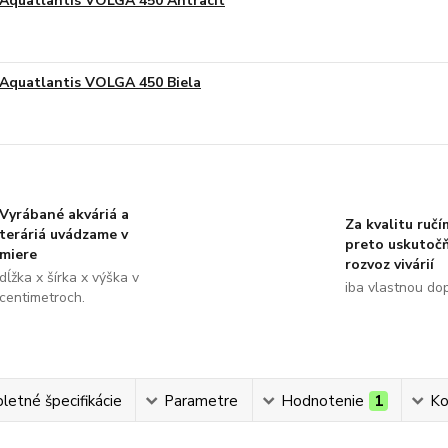
Aquatlantis VOLGA 450 Antracit
Aquatlantis VOLGA 450 Biela
Vyrábané akváriá a
Za kvalitu ručí
teráriá uvádzame v
preto uskutoč
miere
rozvoz vivárií
dĺžka x šírka x výška v
iba vlastnou do
centimetroch.
etné špecifikácie
Parametre
Hodnotenie
1
Ko