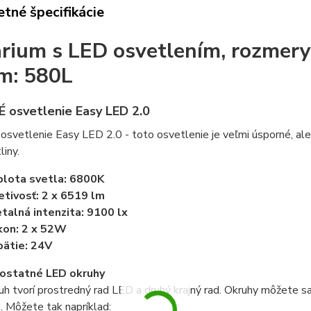
tné špecifikácie
rium s LED osvetlením, rozmery
m: 580L
 osvetlenie Easy LED 2.0
osvetlenie Easy LED 2.0 - toto osvetlenie je veľmi úsporné, a
liny.
lota svetla: 6800K
etivosť: 2 x 6519 lm
talná intenzita: 9100 lx
kon: 2 x 52W
ätie: 24V
ostatné LED okruhy
uh tvorí prostredný rad LED a druhý krajný rad. Okruhy môžete
. Môžete tak napríklad: