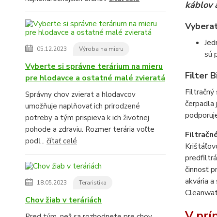
káblov 
Vyberat
Jed
05.12.2023
Výroba na mieru
sú 
Vyberte si správne terárium na mieru
Filter 
pre hlodavce a ostatné malé zvieratá
Filtračn
Správny chov zvierat a hlodavcov
čerpadla 
umožňuje naplňovať ich prirodzené
podporuje 
potreby a tým prispieva k ich životnej
pohode a zdraviu. Rozmer terária voľte
Filtračn
podľ...
čítať celé
Krištáľov
predfiltr
činnosť p
akvária a
18.05.2023
Teraristika
Cleanwate
Chov žiab v teráriách
V prí
Pred tým, než sa rozhodnete pre chov