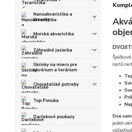
Komple
Nanoakvaristika a
Akvá
krevety
obje
Morská akvaristika
DVOJITÉ
Záhradné jazierka
Špičkové 
rastú rast
Skrinky na mieru pre
akvárium a terárium
Tep
Svi
Chovateľské potreby
Sve
Prí
Top Ponuka
Nap
Dva sam
Darčekové poukazy
jeden okr
súčasťou)