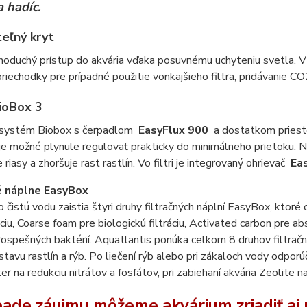
a hadíc.
eľný kryt
noduchý prístup do akvária vďaka posuvnému uchyteniu svetla. V k
priechodky pre prípadné použitie vonkajšieho filtra, pridávanie CO
BioBox 3
ý systém Biobox s čerpadlom
EasyFlux 900
a dostatkom priesto
je možné plynule regulovať prakticky do minimálneho prietoku.
riasy a zhoršuje rast rastlín. Vo filtri je integrovaný ohrievač
Eas
é náplne EasyBox
o čistú vodu zaistia štyri druhy filtračných náplní EasyBox, ktor
áciu, Coarse foam pre biologickú filtráciu, Activated carbon pre 
rospešných baktérií. Aquatlantis ponúka celkom 8 druhov filtrač
 stavu rastlín a rýb. Po liečení rýb alebo pri zákaloch vody odpo
r na redukciu nitrátov a fosfátov, pri zabiehaní akvária Zeolite 
pade záujmu môžeme akvárium zriadiť aj 