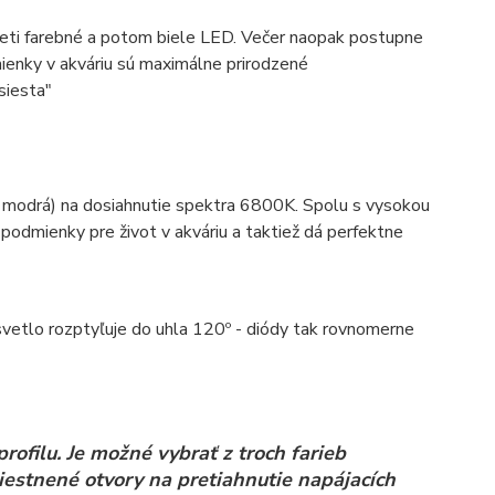
eti farebné a potom biele LED. Večer naopak postupne
ienky v akváriu sú maximálne prirodzené
siesta"
a modrá) na dosiahnutie spektra 6800K. Spolu s vysokou
e podmienky pre život v akváriu a taktiež dá perfektne
svetlo rozptyľuje do uhla 120º - diódy tak rovnomerne
ofilu. Je možné vybrať z troch farieb
umiestnené otvory na pretiahnutie napájacích