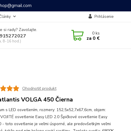
ashop@gmail.com
Články
Prihlásenie
e si rady? Zavolajte.
0
ks
915272027
za
0 €
a, 8-16 hod.)
Ohodnotiť produkt
tlantis VOLGA 450 Čierna
um s LED osvetlením, rozmery: 152,5x52,7x67,6cm, objem:
VOJITÉ osvetlenie Easy LED 2.0 Špičkové osvetlenie Easy
0 - toto osvetlenie je veľmi úsporné, ale predovšetkým veľmi
é, takže pod ním krásne rastú rastliny. Teplota svetla: 6800K