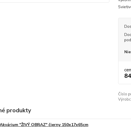
Svietiv
Dos
Do
pod
Nie
ce
84
Číslo p
Výrobc
é produkty
Akvárium "ŽIVÝ OBRAZ" čierny 150x17x65cm