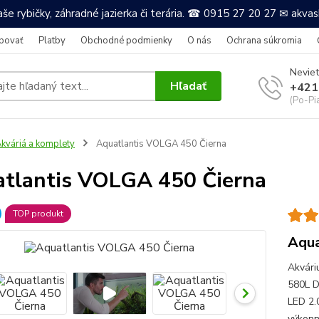
še rybičky, záhradné jazierka či terária. ☎ 0915 27 20 27 ✉ akv
povať
Platby
Obchodné podmienky
O nás
Ochrana súkromia
Neviet
Hľadať
+421
(Po-Pi
kváriá a komplety
Aquatlantis VOLGA 450 Čierna
tlantis VOLGA 450 Čierna
TOP produkt
Aqua
Akvári
580L D
LED 2.
výkonn