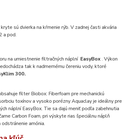
ryte sú dvierka na kŕmenie rýb. V zadnej časti akvária
2 a pod.
ru na umiestnenie filtračných náplní
EasyBox
. Výkon
 Nedochádza tak k nadmernému čereniu vody, ktoré
yKlim 300.
é obsahuje filter Biobox: Fiberfoam pre mechanickú
absorbciu toxínov a vysoko porézny Aquaclay je ideálny pre
ných náplní EasyBox. Tie sa dajú meniť podľa zabehnutia
rúčame Carbon Foam, pri výskyte rias špeciálnu náplň
na odstránenie amónia.
na kľúč