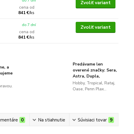
do 7 dní
Zvoliť variant
cena od
841 €
/
ks
do 7 dní
Zvoliť variant
cena od
841 €
/
ks
Predávame len
me, a
overené značky: Sera,
ňujeme
Astra, Dupla,
Hobby, Tropical, Rataj,
pravou.
Oase, Penn Plax...
mentáre
0
Na stiahnutie
Súvisiaci tovar
9