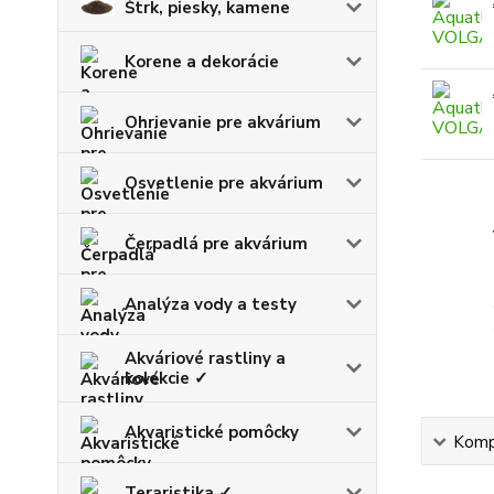
Štrk, piesky, kamene
Korene a dekorácie
Ohrievanie pre akvárium
Osvetlenie pre akvárium
Čerpadlá pre akvárium
Analýza vody a testy
Akváriové rastliny a
kolekcie ✓
Akvaristické pomôcky
Kompl
Teraristika ✓