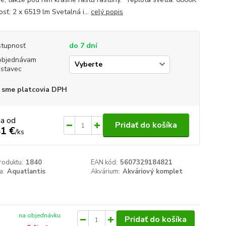
osť: 2 x 6519 lm Svetalná i...
celý popis
tupnosť
do 7 dní
objednávam
stavec
 sme platcovia DPH
na od
Pridať do košíka
1 €
/
ks
roduktu:
1840
EAN kód:
5607329184821
a:
Aquatlantis
Akvárium:
Akváriový komplet
na objednávku
Pridať do košíka