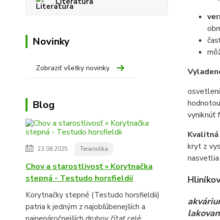
Literatúra
ver
obm
Novinky
čas
môž
Zobraziť všetky novinky
Vyladen
osvetlen
hodnotou 
Blog
vyniknúť f
Kvalitná
kryt z vy
23.08.2025
Teraristika
nasvetlia
Chov a starostlivosť » Korytnačka
stepná - Testudo horsfieldii
Hliníkov
Korytnačky stepné (Testudo horsfieldii)
akváriu
patria k jedným z najobľúbenejších a
lakovan
najnenáročnejších druhov
čítať celé