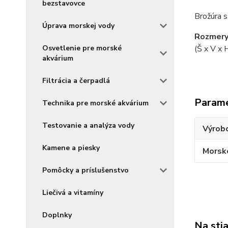
bezstavovce
Brožúra 
Úprava morskej vody
Rozmery
Osvetlenie pre morské
(Š x V x 
akvárium
Filtrácia a čerpadlá
Param
Technika pre morské akvárium
Testovanie a analýza vody
Výrob
Kamene a piesky
Morsk
Pomôcky a príslušenstvo
Liečivá a vitamíny
Doplnky
Na sti