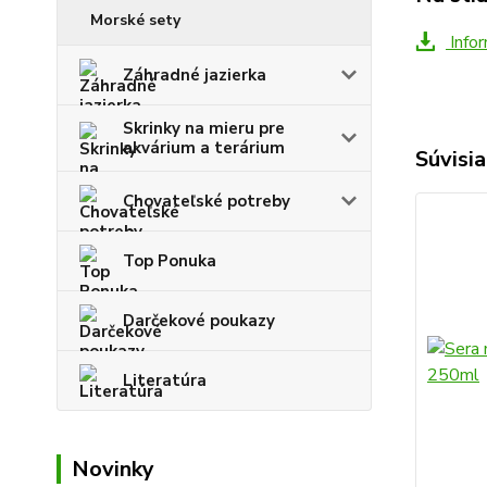
Morské sety
Infor
Záhradné jazierka
Skrinky na mieru pre
akvárium a terárium
Súvisia
Chovateľské potreby
Top Ponuka
Darčekové poukazy
Literatúra
Novinky