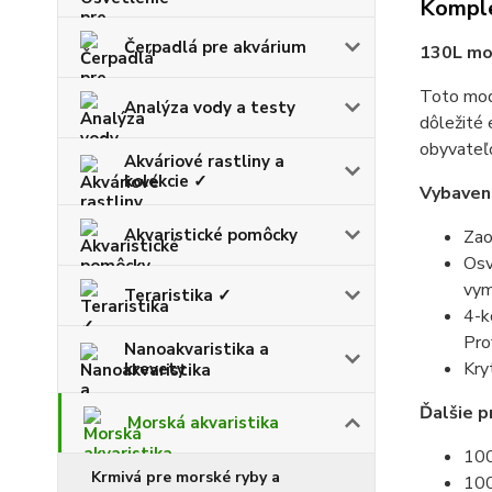
Komple
Čerpadlá pre akvárium
130L mor
Toto mode
Analýza vody a testy
dôležité 
obyvateľ
Akváriové rastliny a
kolekcie ✓
Vybaven
Akvaristické pomôcky
Zao
Osv
vym
Teraristika ✓
4-k
Pro
Nanoakvaristika a
Kry
krevety
Ďalšie p
Morská akvaristika
100
Krmivá pre morské ryby a
100