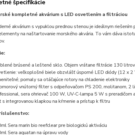
tné špecifikácie
ské kompletné akvárium s LED osvetlením a filtráciou
rné akvárium s vypuklou prednou stenou je ideálnym riešením pr
elementy na naštartovanie morského akvária. To vám dáva istotu,
ov.
ie:
blené brúsené a leštené sklo. Objem vrátane filtrácie 130 litrov
etlenie: veľkoplošné biele obzvlášť úsporné LED diódy (12 x 2 
eniteľné; pomaly sa otáčajúce rotory na chladenie elektroniky
omorový vnútorný filter s odpeňovačom PS 200, molitanom, 2 lit
fessional, sera ohrievač 100 W, UV-C-lampa 5 W s preradičom 
t s integrovanou klapkou na kŕmenie a prístup k filtru
ríslušenstvo:
ml Sera marin bio reefclear pre biologickú aktiváciu
ml Sera aquatan na úpravu vody