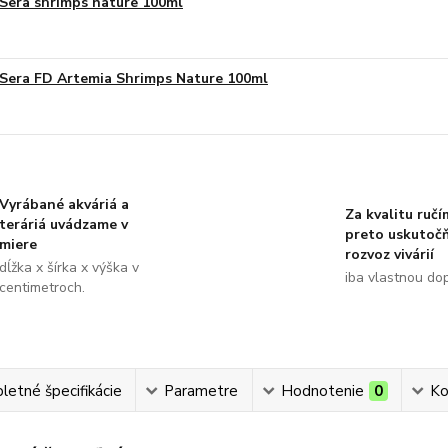
Sera shrimps nature 100ml
Sera FD Artemia Shrimps Nature 100ml
Vyrábané akváriá a
Za kvalitu ručí
teráriá uvádzame v
preto uskutoč
miere
rozvoz vivárií
dĺžka x šírka x výška v
iba vlastnou do
centimetroch.
etné špecifikácie
Parametre
Hodnotenie
0
Ko