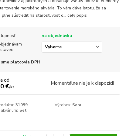
čiatočníkov aj pokročilých a obsahuje všetky dôležité elementy
tartovanie morského akvária. To vám dáva istotu, že sa
plne sústrediť na starostlivosť o...
celý popis
tupnosť
na objednávku
objednávam
stavec
 sme platcovia DPH
na od
Momentálne nie je k dispozícii
0 €
/
ks
roduktu:
31099
Výrobca:
Sera
 akvárium:
Set