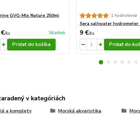
rine GVG-Mix Nature 250ml
1 hodnotenie
Sera saltwater hydrometer
 €
9 €
Skladom
/
ks
/
ks
Pridať do košíka
Pridať do ko
zaradený v kategóriách
iá a komplety
Morská akvaristika
Mors