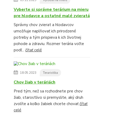
Vyberte si správne terárium na mieru
pre hlodavce a ostatné malé zvieratá
Správny chov zvierat a hlodavcov
umožňuje naplňovať ich prirodzené
potreby a tým prispieva k ich životnej
pohode a zdraviu. Rozmer terária voľte
podľ...
čítať celé
18.05.2023
Teraristika
Chov žiab v teráriách
Pred tým, než sa rozhodnete pre chov
žiab, starostlivo si premyslite, aký druh
zvolíte a koľko žabiek chcete chovať
čítať
celé