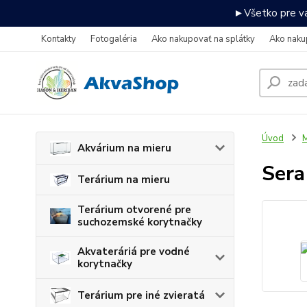
►Všetko pre va
Kontakty
Fotogaléria
Ako nakupovať na splátky
Ako naku
Úvod
M
Akvárium na mieru
Sera
Terárium na mieru
Terárium otvorené pre
suchozemské korytnačky
Akvateráriá pre vodné
korytnačky
Terárium pre iné zvieratá