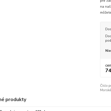
pre za
na naš
môžete 
Dos
Do
pod
Nie
ce
74
Číslo p
Morské
é produkty