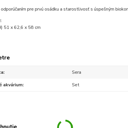
s odporúčaním pre prvú osádku a starostlivosť s úspešným biok
:
H) 51 x 62,6 x 58 cm
etre
ca
Sera
é akvárium
Set
ahnutie