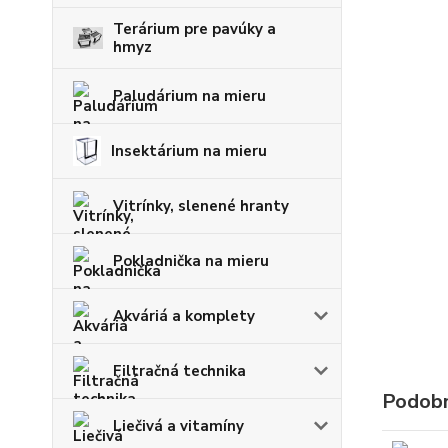
Terárium pre pavúky a
hmyz
Paludárium na mieru
Insektárium na mieru
Vitrínky, slenené hranty
Pokladnička na mieru
Akváriá a komplety
Filtračná technika
Podobn
Liečivá a vitamíny