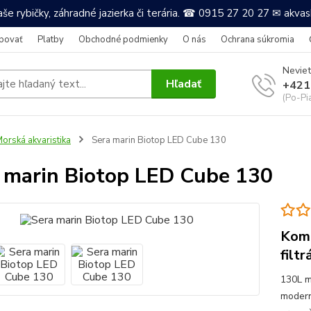
še rybičky, záhradné jazierka či terária. ☎ 0915 27 20 27 ✉ akv
povať
Platby
Obchodné podmienky
O nás
Ochrana súkromia
Neviet
Hľadať
+421
(Po-Pi
orská akvaristika
Sera marin Biotop LED Cube 130
 marin Biotop LED Cube 130
Komp
filtr
130L m
modern