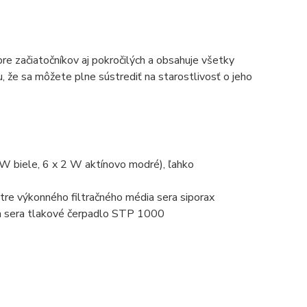
e začiatočníkov aj pokročilých a obsahuje všetky
 že sa môžete plne sústrediť na starostlivosť o jeho
W biele, 6 x 2 W aktínovo modré), ľahko
re výkonného filtračného média sera siporax
a sera tlakové čerpadlo STP 1000