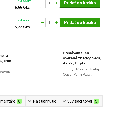
skladom
Pridať do košíka
5,66 €
/
ks
skladom
Pridať do košíka
5,77 €
/
ks
Predávame len
me, a
overené značky: Sera,
ňujeme
Astra, Dupla,
Hobby, Tropical, Rataj,
pravou.
Oase, Penn Plax...
mentáre
0
Na stiahnutie
Súvisiaci tovar
9