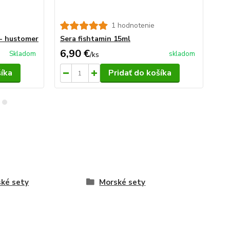
1 hodnotenie
 - hustomer
Sera fishtamin 15ml
Se
6,90 €
1,
Skladom
skladom
/
ks
šíka
Pridať do košíka
ké sety
Morské sety