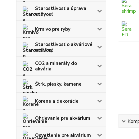
Starostlivosť a úprava
vody
Krmivo pre ryby
Starostlivosť o akváriové
rastliny
CO2 a minerály do
akvária
Štrk, piesky, kamene
Korene a dekorácie
Ohrievanie pre akvárium
Kompl
Osvetlenie pre akvárium