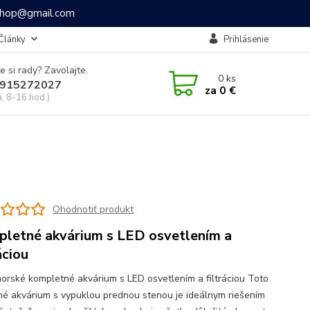
ashop@gmail.com
Články
Prihlásenie
e si rady? Zavolajte.
0
ks
915272027
za
0 €
a, 8-16 hod.)
Ohodnotiť produkt
letné akvárium s LED osvetlením a
áciou
orské kompletné akvárium s LED osvetlením a filtráciou Toto
é akvárium s vypuklou prednou stenou je ideálnym riešením