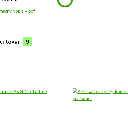
mačný popis v pdf
ci tovar
9